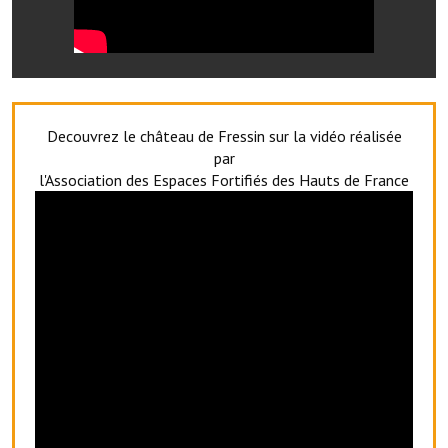
Artisans
Agents immobiliers
Réserver une salle
Decouvrez le château de Fressin sur la vidéo réalisée
Salle Georges Delépine
par
Maison des services et des associations fressinoises
l'Association des Espaces Fortifiés des Hauts de France
VILLE ACTIVE
Village culturel
La société musicale de l'Avenir Fressinois
La troupe théâtrale de l'Avenir Fressinois
Les Amis du Patrimoine
L'association du château