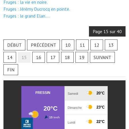
Fruges : la vie en noire.
Les réseaux partenaires
Fruges : Jérémy Ducrocq en pointe.
L'association des maires
Fruges : le grand Elan....
L'office de tourisme
Page 15 sur 40
Le conseil départemental
DÉBUT
PRÉCÉDENT
10
11
12
13
VILLE PRATIQUE
14
15
16
17
18
19
SUIVANT
Services publics intercommunaux
FIN
Affaires scolaires, CCAS
Eaux, assainissement
France services
France Renov
Déchets ménagers, tri sélectif, encombrants