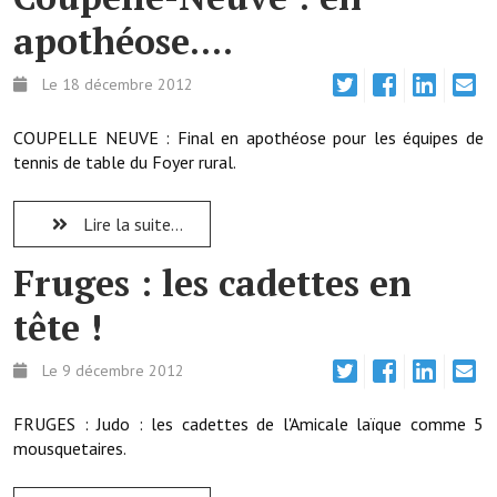
apothéose....
Démarches administratives
Le 18 décembre 2012
Projets et travaux en cours
COUPELLE NEUVE : Final en apothéose pour les équipes de
Fêtes et manifestations
tennis de table du Foyer rural.
Numéros d'urgence
Lire la suite...
Terrains et maisons à vendre
Fruges : les cadettes en
VOTRE MAIRIE
tête !
Elus et agents
Le 9 décembre 2012
L'équipe municipale
Le personnel municipal
FRUGES : Judo : les cadettes de l'Amicale laïque comme 5
mousquetaires.
Les moyens financiers