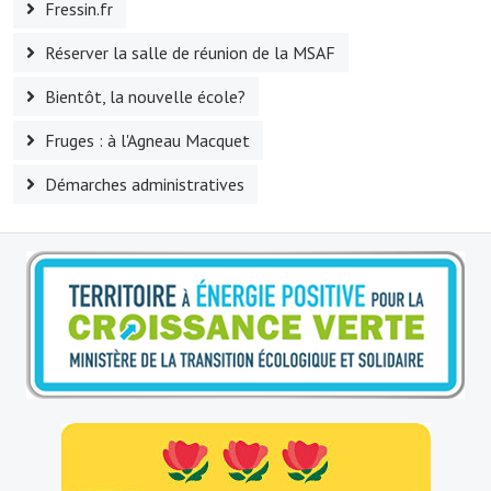
Fressin.fr
Le sport au foyer rural
Réserver la salle de réunion de la MSAF
Les foulées Fressinoises
Bientôt, la nouvelle école?
Fêtes et manifestations
Fruges : à l'Agneau Macquet
Le calendrier annuel
Démarches administratives
Liste et coordonnées des associations
TOURISME, PATRIMOINE
Fressin, ville d'histoire
L'église
Les panneaux du patrimoine
Le château
Georges Bernanos