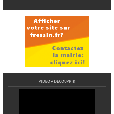
Services publics communaux
Démarches administratives
Urbanisme
Biens à louer
Terrains et maisons à vendre
Etablissements scolaires
Equipements sportifs
Bibliothèque
VIDEO A DECOUVRIR
Commerçants, artisans
Commerces et professions libérales
Exploitants agricoles