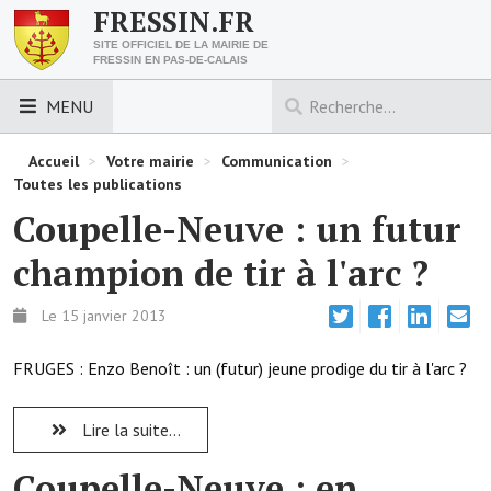
FRESSIN.FR
SITE OFFICIEL DE LA MAIRIE DE
FRESSIN EN PAS-DE-CALAIS
MENU
LES ESSENTIELS
Accueil
>
Votre mairie
>
Communication
>
Toutes les publications
Découvrez Fressin
Coupelle-Neuve : un futur
Venir à Fressin
champion de tir à l'arc ?
Urbanisme
Le 15 janvier 2013
Nous contacter
FRUGES : Enzo Benoît : un (futur) jeune prodige du tir à l'arc ?
Horaires de la mairie
Lire la suite...
Les foulées fressinoises
Coupelle-Neuve : en
ACCÈS RAPIDE