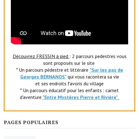
Le foyer rural
Le club de l'amitié
Le comité des fêtes
L'association Avotra-France
Découvrez FRESSIN à pied
: 2 parcours pedestres vous
Le foyer de la Planquette
sont proposés sur le site
* Un parcours pédestre et littéraire
"Sur les pas de
L'association des anciens combattants
Georges BERNANOS"
qui vous racontera sa vie
et ses endroits favoris du village
L'association des anciens sapeurs-pompiers volontaires
* Un parcours éducatif pour les enfants : carnet
Village sportif
d'aventure
"Entr
e Mystères Pierre et Rivière"
L'US Crequy Fressin
PAGES POPULAIRES
La société de chasse
La société de pêche