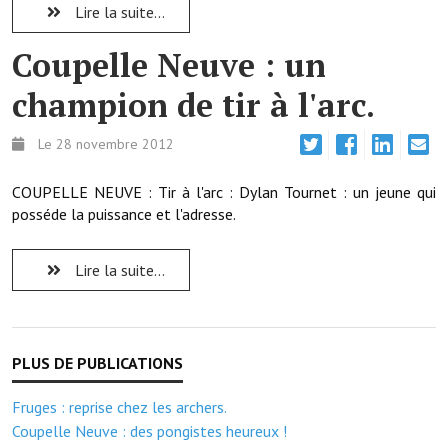
Note de synthèse financière
Lire la suite...
Rapport d'orientation budgétaire
Coupelle Neuve : un
Actions et projets
champion de tir à l'arc.
Projets et travaux en cours
Le 28 novembre 2012
Procès verbaux des conseils municipaux
COUPELLE NEUVE : Tir à l'arc : Dylan Tournet : un jeune qui
Communication
posséde la puissance et l'adresse.
Le bulletin municipal : Fressinfo & Le Fressinois
Lire la suite...
Toutes les publications
Le village dans l'intercommunalité
Communauté de communes
Fruges : reprise chez les archers.
Autres groupements
Coupelle Neuve : des pongistes heureux !