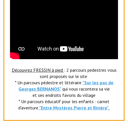
Les réseaux partenaires
L'association des maires
L'office de tourisme
Le conseil départemental
VILLE PRATIQUE
Services publics intercommunaux
Découvrez FRESSIN à pied
: 2 parcours pedestres vous
Affaires scolaires, CCAS
sont proposés sur le site
* Un parcours pédestre et littéraire
"Sur les pas de
Eaux, assainissement
Georges BERNANOS"
qui vous racontera sa vie
et ses endroits favoris du village
France services
* Un parcours éducatif pour les enfants : carnet
d'aventure
"Entr
e Mystères Pierre et Rivière"
France Renov
Déchets ménagers, tri sélectif, encombrants