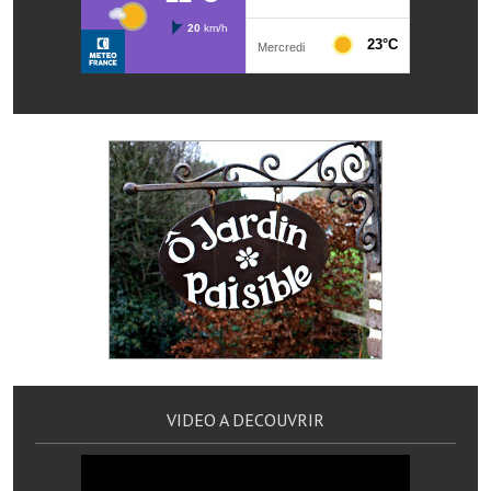
Démarches administratives
Projets et travaux en cours
Fêtes et manifestations
Numéros d'urgence
Terrains et maisons à vendre
VOTRE MAIRIE
Elus et agents
L'équipe municipale
Le personnel municipal
VIDEO A DECOUVRIR
Les moyens financiers