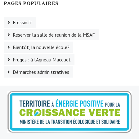
PAGES POPULAIRES
Services publics communaux
Démarches administratives
Fressin.fr
Urbanisme
Réserver la salle de réunion de la MSAF
Biens à louer
Bientôt, la nouvelle école?
Terrains et maisons à vendre
Fruges : à l'Agneau Macquet
Etablissements scolaires
Démarches administratives
Equipements sportifs
Bibliothèque
Commerçants, artisans
Commerces et professions libérales
Exploitants agricoles