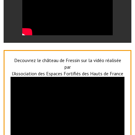
Note de synthèse financière
Rapport d'orientation budgétaire
Actions et projets
Projets et travaux en cours
Procès verbaux des conseils municipaux
Decouvrez le château de Fressin sur la vidéo réalisée
Communication
par
l'Association des Espaces Fortifiés des Hauts de France
Le bulletin municipal : Fressinfo & Le Fressinois
Toutes les publications
Le village dans l'intercommunalité
Communauté de communes
Autres groupements