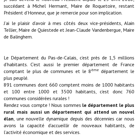
succédant à Michel Hermant, Maire de Roquetoire, restant
Président d’Honneur, que je remercie pour son implication.
Démarches administratives
J’ai le plaisir d’avoir à mes côtés deux vice-présidents, Alain
Projets et travaux en cours
Tellier, Maire de Quiestede et Jean-Claude Vandenbergue, Maire
de Balinghem.
Fêtes et manifestations
Numéros d'urgence
Le Département du Pas-de-Calais, c’est près de 1,5 millions
Terrains et maisons à vendre
d’habitants. C’est aussi le premier département de France
ème
comptant le plus de communes et le 8
département le
VOTRE MAIRIE
plus peuplé.
891 communes dont 660 comptent moins de 1000 habitants
et 100 entre 1000 et 3500 habitants, c’est donc 760
Elus et agents
communes considérées rurales !
L'équipe municipale
Rendez vous compte ! Nous sommes
le département le plus
rural mais aussi un département qui attend un nouvel
Le personnel municipal
élan
, une nouvelle dynamique depuis des décennies car nous
avons la capacité d’accueillir de nouveaux habitants, de
Les moyens financiers
l’activité économique et des services.