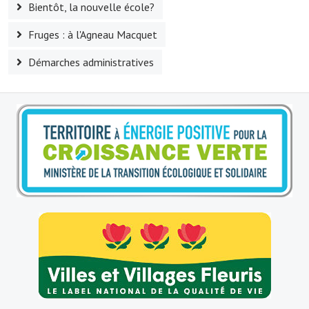
Bientôt, la nouvelle école?
Le sport au foyer rural
Fruges : à l'Agneau Macquet
Les foulées Fressinoises
Démarches administratives
Fêtes et manifestations
Le calendrier annuel
Liste et coordonnées des associations
TOURISME, PATRIMOINE
Fressin, ville d'histoire
L'église
Les panneaux du patrimoine
Le château
Georges Bernanos