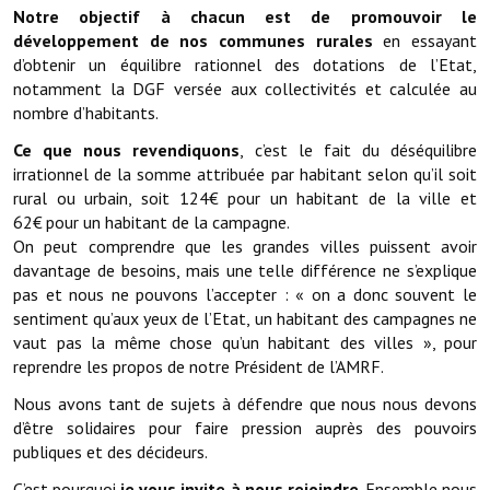
Note de synthèse financière
Notre objectif à chacun est de promouvoir le
développement de nos communes rurales
en essayant
Rapport d'orientation budgétaire
d’obtenir un équilibre rationnel des dotations de l’Etat,
notamment la DGF versée aux collectivités et calculée au
Actions et projets
nombre d’habitants.
Projets et travaux en cours
Ce que nous revendiquons
, c’est le fait du déséquilibre
irrationnel de la somme attribuée par habitant selon qu’il soit
Procès verbaux des conseils municipaux
rural ou urbain, soit 124€ pour un habitant de la ville et
62€
pour un habitant de la campagne.
Communication
On peut comprendre que les grandes villes puissent avoir
davantage de besoins, mais une telle différence ne s’explique
Le bulletin municipal : Fressinfo & Le Fressinois
pas et nous ne pouvons l’accepter : « on a donc souvent le
sentiment qu’aux yeux de l’Etat, un habitant des campagnes ne
Toutes les publications
vaut pas la même chose qu’un habitant des villes », pour
Le village dans l'intercommunalité
reprendre les propos de notre Président de l’AMRF.
Nous avons tant de sujets à défendre que nous nous devons
Communauté de communes
d’être solidaires pour faire pression auprès des pouvoirs
publiques et des décideurs.
Autres groupements
C’est pourquoi
je vous invite à nous rejoindre
. Ensemble nous