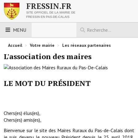
FRESSIN.FR
SITE OFFICIEL DE LA MAIRIE DE
FRESSIN EN PAS-DE-CALAIS
MENU
LES ESSENTIELS
Accueil
>
Votre mairie
>
Les réseaux partenaires
L'association des maires
Découvrez Fressin
Venir à Fressin
LE MOT DU PRÉSIDENT
Urbanisme
Nous contacter
Horaires de la mairie
Chers(es) élus(es),
Chers(es) amis(es),
Les foulées fressinoises
Bienvenue sur le site des Maires Ruraux du Pas-de-Calais dont
ACCÈS RAPIDE
je suis devenu le nouveau Président depuis le 25 avril 2018,