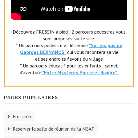
Le foyer rural
Le club de l'amitié
Découvrez FRESSIN à pied
: 2 parcours pedestres vous
Le comité des fêtes
sont proposés sur le site
* Un parcours pédestre et littéraire
"Sur les pas de
L'association Avotra-France
Georges BERNANOS"
qui vous racontera sa vie
Le foyer de la Planquette
et ses endroits favoris du village
* Un parcours éducatif pour les enfants : carnet
L'association des anciens combattants
d'aventure
"Entr
e Mystères Pierre et Rivière"
L'association des anciens sapeurs-pompiers volontaires
Village sportif
PAGES POPULAIRES
L'US Crequy Fressin
Fressin.fr
La société de chasse
Réserver la salle de réunion de la MSAF
La société de pêche