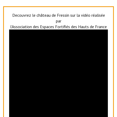
Artisans
Agents immobiliers
Decouvrez le château de Fressin sur la vidéo réalisée
par
Réserver une salle
l'Association des Espaces Fortifiés des Hauts de France
Salle Georges Delépine
Maison des services et des associations fressinoises
VILLE ACTIVE
Village culturel
La société musicale de l'Avenir Fressinois
La troupe théâtrale de l'Avenir Fressinois
Les Amis du Patrimoine
L'association du château