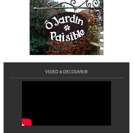
Services publics communaux
Démarches administratives
Urbanisme
Biens à louer
Terrains et maisons à vendre
Etablissements scolaires
VIDEO A DECOUVRIR
Equipements sportifs
Bibliothèque
Commerçants, artisans
Commerces et professions libérales
Exploitants agricoles