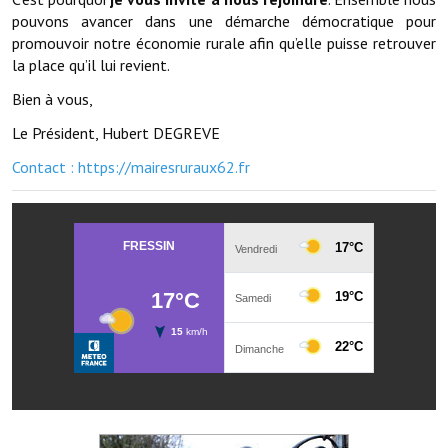
Les réseaux partenaires
pouvons avancer dans une démarche démocratique pour
promouvoir notre économie rurale afin qu’elle puisse retrouver
L'association des maires
la place qu’il lui revient.
L'office de tourisme
Bien à vous,
Le conseil départemental
Le Président, Hubert DEGREVE
Contact : https://mairesruraux62.fr
VILLE PRATIQUE
Services publics intercommunaux
Affaires scolaires, CCAS
Eaux, assainissement
France services
France Renov
Déchets ménagers, tri sélectif, encombrants