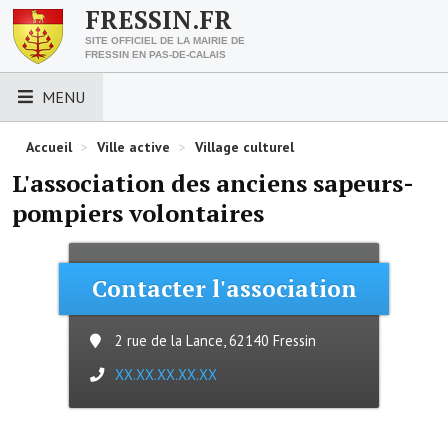
FRESSIN.FR
SITE OFFICIEL DE LA MAIRIE DE
FRESSIN EN PAS-DE-CALAIS
MENU
LES ESSENTIELS
Accueil
>
Ville active
>
Village culturel
L'association des anciens sapeurs-
Découvrez Fressin
pompiers volontaires
Venir à Fressin
Urbanisme
Contacter l'association
Nous contacter
2 rue de la Lance, 62140 Fressin
Horaires de la mairie
XX.XX.XX.XX.XX
Les foulées fressinoises
ACCÈS RAPIDE