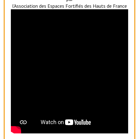
Les réseaux partenaires
l'Association des Espaces Fortifiés des Hauts de France
L'association des maires
L'office de tourisme
Le conseil départemental
VILLE PRATIQUE
Services publics intercommunaux
Affaires scolaires, CCAS
Eaux, assainissement
France services
France Renov
Déchets ménagers, tri sélectif, encombrants