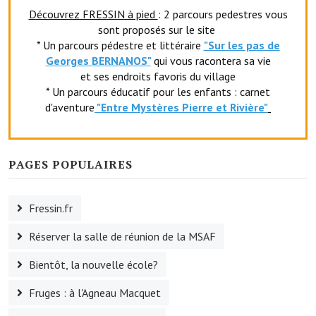
Services publics communaux
Découvrez FRESSIN à pied
: 2 parcours pedestres vous
sont proposés sur le site
Démarches administratives
* Un parcours pédestre et littéraire
"Sur les pas de
Georges BERNANOS"
qui vous racontera sa vie
Urbanisme
et ses endroits favoris du village
* Un parcours éducatif pour les enfants : carnet
Biens à louer
d'aventure
"Entr
e Mystères Pierre et Rivière"
Terrains et maisons à vendre
Etablissements scolaires
PAGES POPULAIRES
Equipements sportifs
Fressin.fr
Bibliothèque
Réserver la salle de réunion de la MSAF
Commerçants, artisans
Bientôt, la nouvelle école?
Commerces et professions libérales
Fruges : à l'Agneau Macquet
Exploitants agricoles