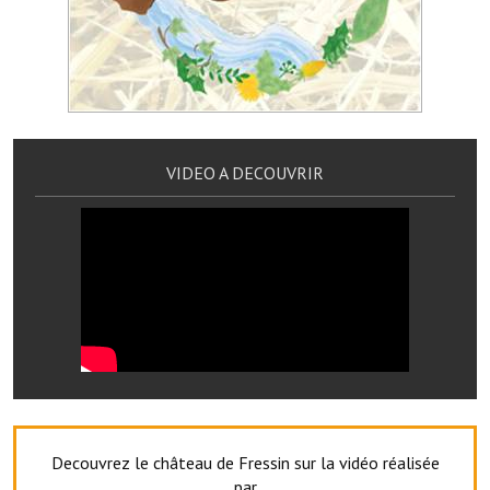
Note de synthèse financière
Rapport d'orientation budgétaire
Actions et projets
Projets et travaux en cours
VIDEO A DECOUVRIR
Procès verbaux des conseils municipaux
Communication
Le bulletin municipal : Fressinfo & Le Fressinois
Toutes les publications
Le village dans l'intercommunalité
Communauté de communes
Autres groupements
Decouvrez le château de Fressin sur la vidéo réalisée
par