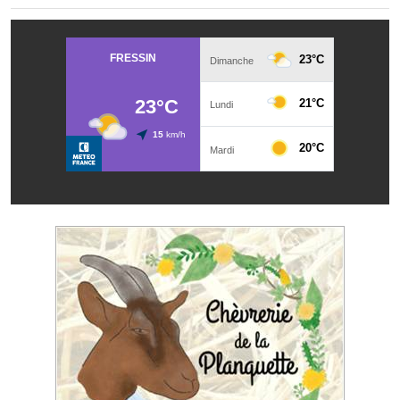
Démarches administratives
Projets et travaux en cours
Fêtes et manifestations
Numéros d'urgence
Terrains et maisons à vendre
VOTRE MAIRIE
Elus et agents
L'équipe municipale
Le personnel municipal
Les moyens financiers