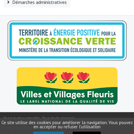
Démarches administratives
Artisans
Agents immobiliers
Réserver une salle
Salle Georges Delépine
Maison des services et des associations fressinoises
VILLE ACTIVE
Village culturel
La société musicale de l'Avenir Fressinois
La troupe théâtrale de l'Avenir Fressinois
Les Amis du Patrimoine
Reproduction interdite - Tous droits réservés
Ce site utilise des cookies pour améliorer la navigation. Vous pouvez
Copyright ©
2026
Mairie de Fressin
en accepter ou refuser l'utilisation
Design by
Halstar
L'association du château