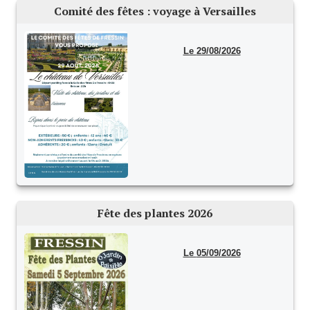
Comité des fêtes : voyage à Versailles
Le foyer rural
Le club de l'amitié
29/08/2026
Le comité des fêtes
L'association Avotra-France
Le foyer de la Planquette
L'association des anciens combattants
L'association des anciens sapeurs-pompiers volontaires
Fête des plantes 2026
Village sportif
L'US Crequy Fressin
05/09/2026
La société de chasse
La société de pêche