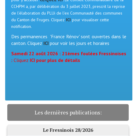
CCHPM a, par délibération du 3 juillet 2023, prescrit la reprise
Démarches administratives
de l'élaboration du PLUi de l'ex Communauté des communes
du Canton de Fruges. Cliquez
ICI
pour visualiser cette
Projets et travaux en cours
notification.
Des permanences 'France Rénov' sont ouvertes dans le
Fêtes et manifestations
canton. Cliquez
ICI
pour voir les jours et horaires
Numéros d'urgence
Samedi 22 août 2026 : 21èmes foulées Fressinoises
:
Cliquez
ICI
pour plus de détails
Terrains et maisons à vendre
VOTRE MAIRIE
Elus et agents
L'équipe municipale
Les dernières publications:
Le personnel municipal
Les moyens financiers
Le Fressinois 28/2026