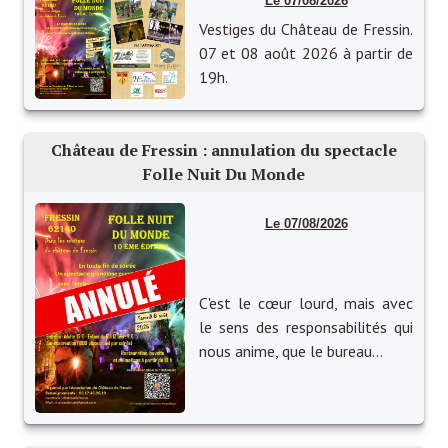
07/08/2026
Artisans
Vestiges du Château de Fressin.
07 et 08 août 2026 à partir de
Agents immobiliers
19h.
Réserver une salle
Salle Georges Delépine
Château de Fressin : annulation du spectacle
Folle Nuit Du Monde
Maison des services et des associations fressinoises
VILLE ACTIVE
07/08/2026
Village culturel
C'est le cœur lourd, mais avec
La société musicale de l'Avenir Fressinois
le sens des responsabilités qui
nous anime, que le bureau...
La troupe théâtrale de l'Avenir Fressinois
Les Amis du Patrimoine
L'association du château