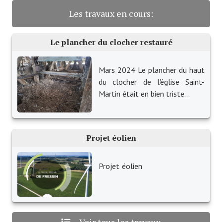
Les travaux en cours:
Village d'art
Les sculptures du village
Le plancher du clocher restauré
Une église dans l'église
Mars 2024 Le plancher du haut
Fressin, cité verte et tourisme sportif
du clocher de l'église Saint-
Martin était en bien triste...
Le sentier de la Planquette
Fressin, lauréat village fleuri
Projet éolien
Le sentier de découverte du village
Les foulées Fressinoises
Projet éolien
Le parcours cyclo le soleil de satan
Acteurs du tourisme
Les étangs de Fressin