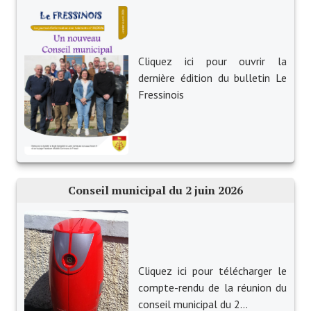
Note de synthèse financière
Rapport d'orientation budgétaire
Cliquez ici pour ouvrir la
Actions et projets
dernière édition du bulletin Le
Projets et travaux en cours
Fressinois
Procès verbaux des conseils municipaux
Communication
Le bulletin municipal : Fressinfo & Le Fressinois
Conseil municipal du 2 juin 2026
Toutes les publications
Le village dans l'intercommunalité
Communauté de communes
Cliquez ici pour télécharger le
compte-rendu de la réunion du
Autres groupements
conseil municipal du 2...