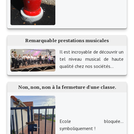
Les réseaux partenaires
L'association des maires
L'office de tourisme
Le conseil départemental
Remarquable prestations musicales
VILLE PRATIQUE
Il est incroyable de découvrir un
tel niveau musical de haute
Services publics intercommunaux
qualité chez nos sociétés...
Affaires scolaires, CCAS
Non, non, non à la fermeture d'une classe.
Eaux, assainissement
France services
France Renov
Ecole bloquée...
Déchets ménagers, tri sélectif, encombrants
symboliquement !