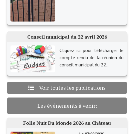
Services publics communaux
Démarches administratives
Urbanisme
Conseil municipal du 22 avril 2026
Biens à louer
Cliquez ici pour télécharger le
Terrains et maisons à vendre
compte-rendu de la réunion du
conseil municipal du 22...
Etablissements scolaires
Equipements sportifs
Voir toutes les publications
Bibliothèque
Commerçants, artisans
Les événements à venir:
Commerces et professions libérales
Folle Nuit Du Monde 2026 au Château
Exploitants agricoles