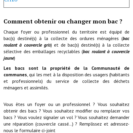
Artisans
Agents immobiliers
Comment obtenir ou changer mon bac ?
Réserver une salle
Chaque foyer ou professionnel du territoire est équipé de
bac(s) destiné(s) à la collecte des ordures ménagères (
bac
Salle Georges Delépine
roulant à couvercle gris
) et de bac(s) destiné(s) à la collecte
sélective des emballages recyclables (
bac roulant à couvercle
Maison des services et des associations fressinoises
jaune
)
VILLE ACTIVE
Les bacs sont la propriété de la Communauté de
communes
, qui les met à la disposition des usagers (habitants
Village culturel
et professionnels) du service de collecte des déchets
ménagers et assimilés.
La société musicale de l'Avenir Fressinois
Vous êtes un foyer ou un professionnel ? Vous souhaitez
La troupe théâtrale de l'Avenir Fressinois
obtenir des bacs ? Vous souhaitez modifier ou remplacer vos
Les Amis du Patrimoine
bacs ? Vous voulez signaler un vol ? Vous souhaitez demander
une réparation (couvercle cassé...) ? Remplissez et adressez-
L'association du château
nous le formulaire ci-joint