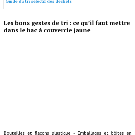
Guide du tri sélectif des déchets
Note de synthèse financière
Rapport d'orientation budgétaire
Les bons gestes de tri : ce qu’il faut mettre
Actions et projets
dans le bac à couvercle jaune
Projets et travaux en cours
Procès verbaux des conseils municipaux
Communication
Le bulletin municipal : Fressinfo & Le Fressinois
Toutes les publications
Le village dans l'intercommunalité
Communauté de communes
Autres groupements
Bouteilles et flacons plastique - Emballages et bôites en