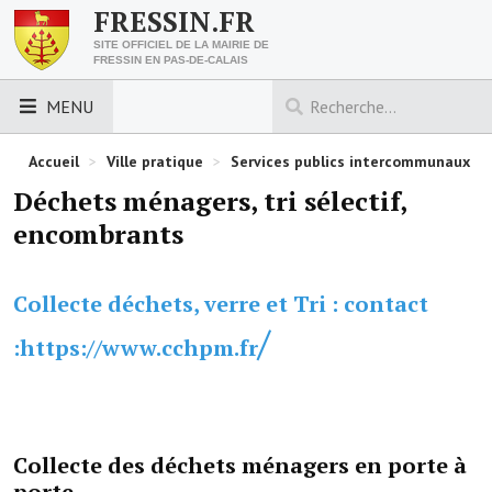
FRESSIN.FR
SITE OFFICIEL DE LA MAIRIE DE
FRESSIN EN PAS-DE-CALAIS
MENU
LES ESSENTIELS
Accueil
>
Ville pratique
>
Services publics intercommunaux
Déchets ménagers, tri sélectif,
Découvrez Fressin
encombrants
Venir à Fressin
Collecte déchets, verre et Tri : contact
Urbanisme
/
:https://www.cchpm.fr
Nous contacter
Horaires de la mairie
Les foulées fressinoises
Collecte des déchets ménagers en porte à
ACCÈS RAPIDE
porte