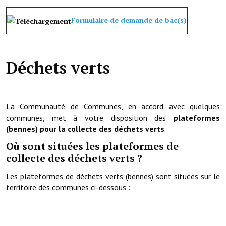
Le foyer rural
Formulaire de demande de bac(s)
Le club de l'amitié
Le comité des fêtes
Déchets verts
L'association Avotra-France
Le foyer de la Planquette
La Communauté de Communes, en accord avec quelques
L'association des anciens combattants
communes, met à votre disposition des
plateformes
(bennes) pour la collecte des déchets verts
.
L'association des anciens sapeurs-pompiers volontaires
Où sont situées les plateformes de
collecte des déchets verts ?
Village sportif
Les plateformes de déchets verts (bennes) sont situées sur le
L'US Crequy Fressin
territoire des communes ci-dessous :
La société de chasse
La société de pêche