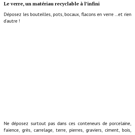
Le verre, un matériau recyclable à l’infini
O' jardin paisible
Déposez les bouteilles, pots, bocaux, flacons en verre …et rien
d’autre !
Les gites ruraux
L'office du tourisme
La chèvrerie de la Planquette
Ne déposez surtout pas dans ces conteneurs de porcelaine,
faïence, grès, carrelage, terre, pierres, graviers, ciment, bois,