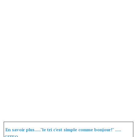
Services publics communaux
Démarches administratives
Urbanisme
Biens à louer
Terrains et maisons à vendre
Etablissements scolaires
Equipements sportifs
Bibliothèque
Commerçants, artisans
Commerces et professions libérales
En savoir plus....."le tri c'est simple comme bonjour!" .....
Exploitants agricoles
CITEO