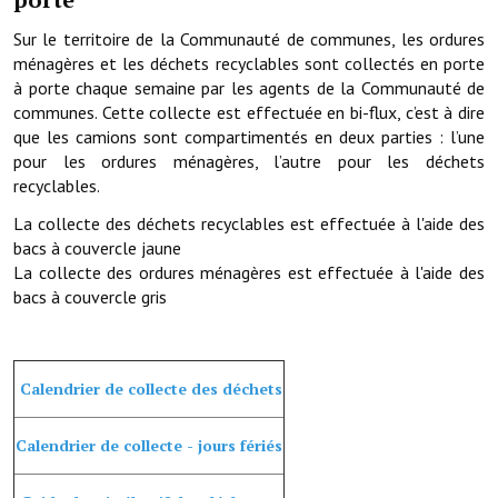
Sur le territoire de la Communauté de communes, les ordures
Démarches administratives
ménagères et les déchets recyclables sont collectés en porte
à porte chaque semaine par les agents de la Communauté de
Projets et travaux en cours
communes. Cette collecte est effectuée en bi-flux, c’est à dire
que les camions sont compartimentés en deux parties : l’une
Fêtes et manifestations
pour les ordures ménagères, l’autre pour les déchets
Numéros d'urgence
recyclables.
La collecte des déchets recyclables est effectuée à l'aide des
Terrains et maisons à vendre
bacs à couvercle jaune
La collecte des ordures ménagères est effectuée à l'aide des
VOTRE MAIRIE
bacs à couvercle gris
Elus et agents
L'équipe municipale
Calendrier de collecte des déchets
Le personnel municipal
Calendrier de collecte - jours fériés
Les moyens financiers