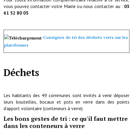
vous pouvez contacter votre Mairie ou nous contacter au :
03
Village d'art
61 52 80 05
Les sculptures du village
Une église dans l'église
Consignes de tri des déchets verts sur les
plateformes
Fressin, cité verte et tourisme sportif
Le sentier de la Planquette
Déchets
Fressin, lauréat village fleuri
Le sentier de découverte du village
Les habitants des 49 communes sont invités à venir déposer
Les foulées Fressinoises
leurs bouteilles, bocaux et pots en verre dans des points
Le parcours cyclo le soleil de satan
d’apport volontaire (conteneurs à verre).
Les bons gestes de tri : ce qu'il faut mettre
Acteurs du tourisme
dans les conteneurs à verre
Les étangs de Fressin