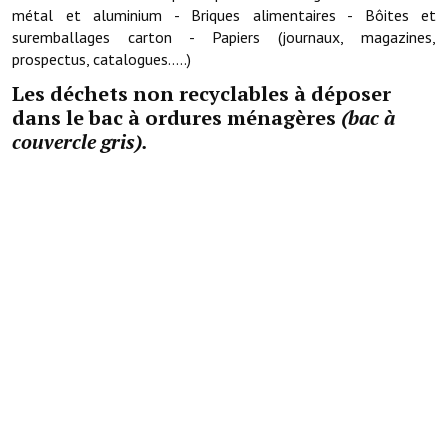
Les réseaux partenaires
métal et aluminium - Briques alimentaires - Bôites et
suremballages carton - Papiers (journaux, magazines,
L'association des maires
prospectus, catalogues.....)
L'office de tourisme
Les déchets non recyclables à déposer
dans le bac à ordures ménagères
(bac à
Le conseil départemental
couvercle gris).
VILLE PRATIQUE
Services publics intercommunaux
Affaires scolaires, CCAS
Eaux, assainissement
France services
France Renov
Déchets ménagers, tri sélectif, encombrants