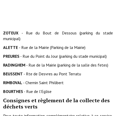
Le sport au foyer rural
Les foulées Fressinoises
Fêtes et manifestations
ZOTEUX
- Rue du Bout de Dessous (parking du stade
municipal)
Le calendrier annuel
ALETTE
- Rue de la Mairie (Parking de la Mairie)
Liste et coordonnées des associations
PREURES
- Rue du Point du Jour (parking du stade municipal)
TOURISME, PATRIMOINE
RADINGHEM
- Rue de la Mairie (parking de la salle des fetes)
Fressin, ville d'histoire
BEUSSENT
- Rte de Desvres au Pont Terratu
RIMBOVAL
- Chemin Saint Philibert
L'église
BOURTHES
- Rue de l'Eglise
Les panneaux du patrimoine
Consignes et règlement de la collecte des
Le château
déchets verts
Georges Bernanos
Pour toute information complémentaire relative à ce service,