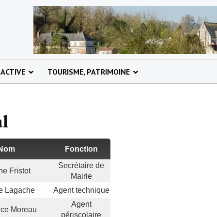
 ACTIVE
TOURISME, PATRIMOINE
al
Nom
Fonction
Secrétaire de
ne Fristot
Mairie
ie Lagache
Agent technique
Agent
nce Moreau
périscolaire