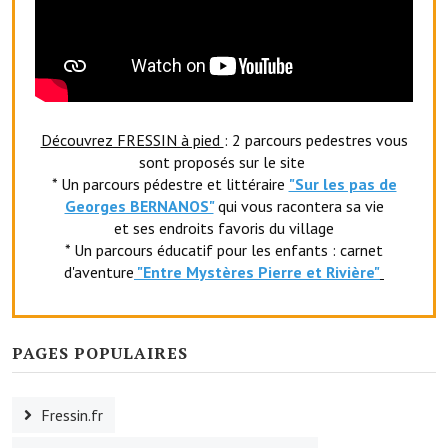
Services publics communaux
Démarches administratives
Urbanisme
Biens à louer
Découvrez FRESSIN à pied
: 2 parcours pedestres vous
sont proposés sur le site
Terrains et maisons à vendre
* Un parcours pédestre et littéraire
"Sur les pas de
Georges BERNANOS"
qui vous racontera sa vie
Etablissements scolaires
et ses endroits favoris du village
* Un parcours éducatif pour les enfants : carnet
Equipements sportifs
d'aventure
"Entr
e Mystères Pierre et Rivière"
Bibliothèque
Commerçants, artisans
PAGES POPULAIRES
Commerces et professions libérales
Fressin.fr
Exploitants agricoles