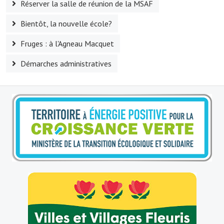
Réserver la salle de réunion de la MSAF
Artisans
Bientôt, la nouvelle école?
Agents immobiliers
Fruges : à l'Agneau Macquet
Réserver une salle
Démarches administratives
Salle Georges Delépine
Maison des services et des associations fressinoises
VILLE ACTIVE
Village culturel
La société musicale de l'Avenir Fressinois
La troupe théâtrale de l'Avenir Fressinois
Les Amis du Patrimoine
L'association du château