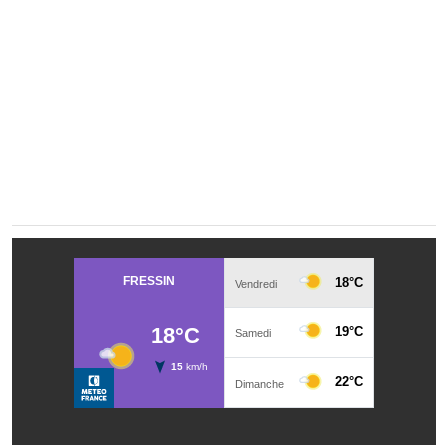
Démarches administratives
Projets et travaux en cours
Fêtes et manifestations
Numéros d'urgence
Terrains et maisons à vendre
VOTRE MAIRIE
Elus et agents
L'équipe municipale
Le personnel municipal
Les moyens financiers