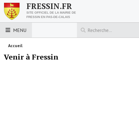
FRESSIN.FR
SITE OFFICIEL DE LA MAIRIE DE
FRESSIN EN PAS-DE-CALAIS
MENU
LES ESSENTIELS
Accueil
Venir à Fressin
Découvrez Fressin
Venir à Fressin
Urbanisme
Nous contacter
Horaires de la mairie
Les foulées fressinoises
ACCÈS RAPIDE