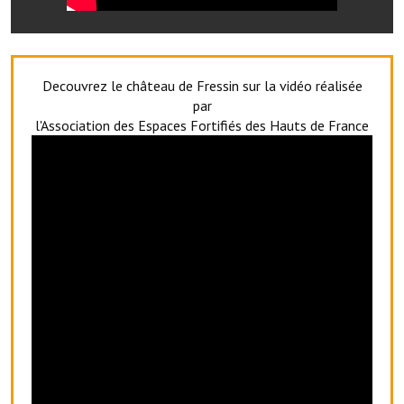
Les réseaux partenaires
L'association des maires
L'office de tourisme
Decouvrez le château de Fressin sur la vidéo réalisée
par
Le conseil départemental
l'Association des Espaces Fortifiés des Hauts de France
VILLE PRATIQUE
Services publics intercommunaux
Affaires scolaires, CCAS
Eaux, assainissement
France services
France Renov
Déchets ménagers, tri sélectif, encombrants