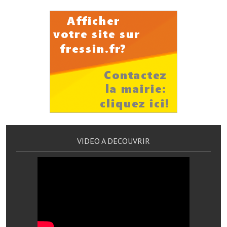
Note de synthèse financière
Rapport d'orientation budgétaire
Actions et projets
Projets et travaux en cours
Procès verbaux des conseils municipaux
Communication
Le bulletin municipal : Fressinfo & Le Fressinois
VIDEO A DECOUVRIR
Toutes les publications
Le village dans l'intercommunalité
Communauté de communes
Autres groupements