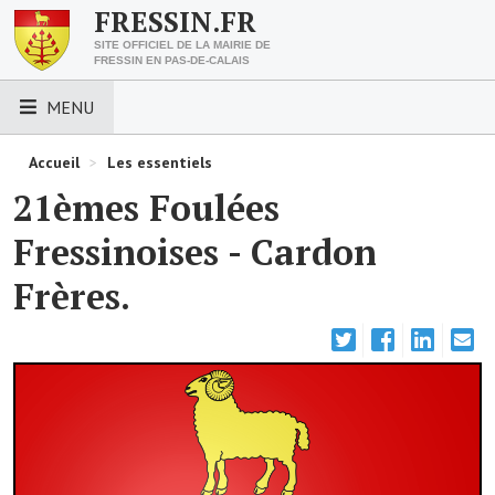
FRESSIN.FR
SITE OFFICIEL DE LA MAIRIE DE
FRESSIN EN PAS-DE-CALAIS
MENU
LES ESSENTIELS
Accueil
>
Les essentiels
21èmes Foulées
Découvrez Fressin
Fressinoises - Cardon
Venir à Fressin
Frères.
Urbanisme
Nous contacter
Horaires de la mairie
Les foulées fressinoises
ACCÈS RAPIDE