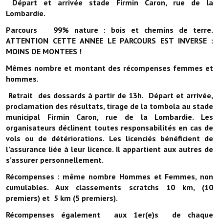
Départ et arrivée stade Firmin Caron, rue de la
Artisans
Lombardie.
Agents immobiliers
Parcours 99% nature : bois et chemins de terre.
ATTENTION CETTE ANNEE LE PARCOURS EST INVERSE :
Réserver une salle
MOINS DE MONTEES !
Salle Georges Delépine
Mêmes nombre et montant des récompenses femmes et
hommes.
Maison des services et des associations fressinoises
Retrait des dossards à partir de 13h. Départ et arrivée,
proclamation des résultats, tirage de la tombola au stade
VILLE ACTIVE
municipal Firmin Caron, rue de la Lombardie. Les
organisateurs déclinent toutes responsabilités en cas de
Village culturel
vols ou de détériorations. Les licenciés bénéficient de
l’assurance liée à leur licence. Il appartient aux autres de
La société musicale de l'Avenir Fressinois
s’assurer personnellement.
La troupe théâtrale de l'Avenir Fressinois
Récompenses : même nombre Hommes et Femmes, non
cumulables. Aux classements scratchs 10 km, (10
Les Amis du Patrimoine
premiers) et 5 km (5 premiers).
L'association du château
Récompenses également aux 1er(e)s de chaque