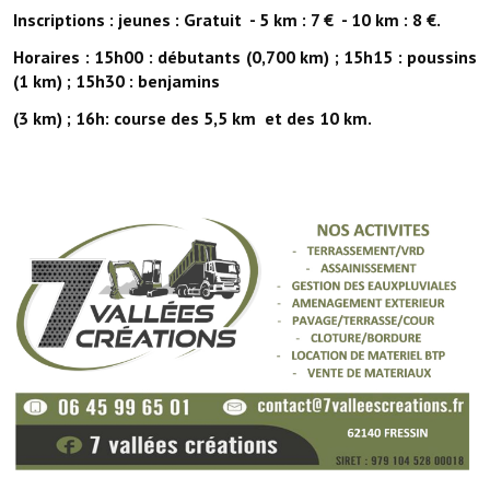
Services publics communaux
Inscriptions : jeunes : Gratuit - 5 km : 7 € - 10 km : 8 €.
Horaires : 15h00 : débutants (0,700 km) ; 15h15 : poussins
Démarches administratives
(1 km) ; 15h30 : benjamins
Urbanisme
(3 km) ; 16h: course des 5,5 km et des 10 km.
Biens à louer
Terrains et maisons à vendre
Etablissements scolaires
Equipements sportifs
Bibliothèque
Commerçants, artisans
Commerces et professions libérales
Exploitants agricoles