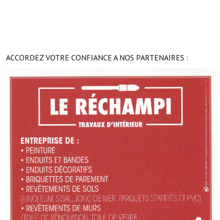
Le sport au foyer rural
Les foulées Fressinoises
Fêtes et manifestations
ACCORDEZ VOTRE CONFIANCE A NOS PARTENAIRES :
Le calendrier annuel
Liste et coordonnées des associations
TOURISME, PATRIMOINE
Fressin, ville d'histoire
L'église
Les panneaux du patrimoine
Le château
Georges Bernanos