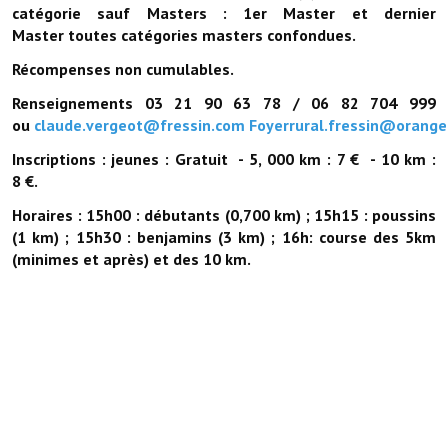
catégorie sauf Masters : 1er Master et dernier
Le foyer rural
Master toutes catégories masters confondues.
Le club de l'amitié
Récompenses non cumulables.
Renseignements 03 21 90 63 78 / 06 82 704 999
Le comité des fêtes
ou
claude.vergeot@fressin.com
Foyerrural.fressin@orange.
L'association Avotra-France
Inscriptions : jeunes : Gratuit - 5, 000 km : 7 € - 10 km :
8 €.
Le foyer de la Planquette
Horaires : 15h00 : débutants (0,700 km) ; 15h15 : poussins
L'association des anciens combattants
(1 km) ; 15h30 : benjamins (3 km) ; 16h: course des 5km
(minimes et après) et des 10 km.
L'association des anciens sapeurs-pompiers volontaires
Village sportif
L'US Crequy Fressin
La société de chasse
La société de pêche