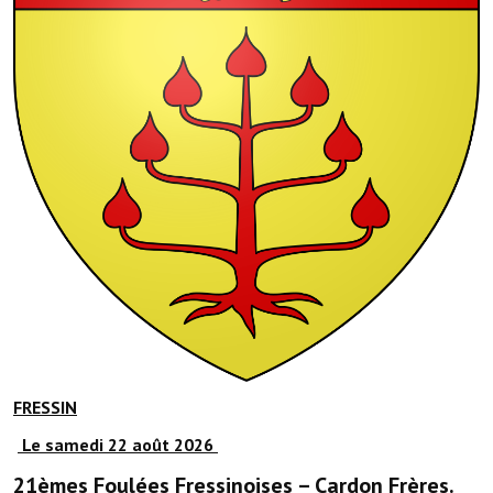
Démarches administratives
Projets et travaux en cours
Fêtes et manifestations
Numéros d'urgence
Terrains et maisons à vendre
VOTRE MAIRIE
Elus et agents
L'équipe municipale
FRESSIN
Le personnel municipal
Le samedi 22 août 2026
Les moyens financiers
21èmes Foulées Fressinoises – Cardon Frères.