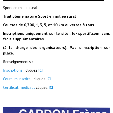
Note de synthèse financière
Sport en milieu rural
Rapport d'orientation budgétaire
Trail pleine nature Sport en milieu rural
Actions et projets
Courses de 0,700, 1, 3, 5, et 10 km ouvertes à tous.
Inscriptions uniquement sur le site : le- sportif.com. sans
Projets et travaux en cours
frais supplémentaires
Procès verbaux des conseils municipaux
(à la charge des organisateurs). Pas d'inscription sur
place.
Communication
Renseignements :
Le bulletin municipal : Fressinfo & Le Fressinois
Inscriptions :
cliquez
ICI
Toutes les publications
Coureurs inscrits :
cliquez
ICI
Le village dans l'intercommunalité
Certificat médical :
cliquez
ICI
Communauté de communes
Autres groupements