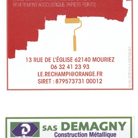
Village d'art
Les sculptures du village
Une église dans l'église
Fressin, cité verte et tourisme sportif
Le sentier de la Planquette
Fressin, lauréat village fleuri
Le sentier de découverte du village
Les foulées Fressinoises
Le parcours cyclo le soleil de satan
Acteurs du tourisme
Les étangs de Fressin