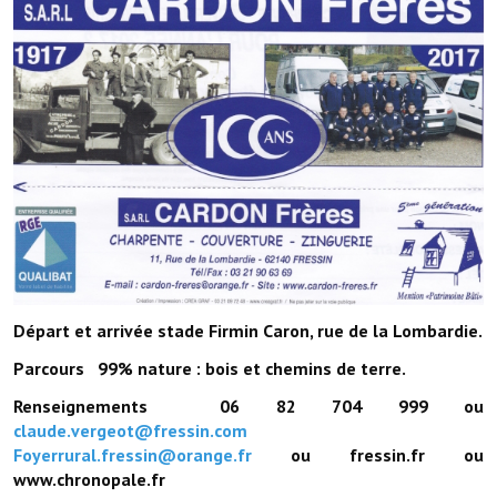
Les réseaux partenaires
L'association des maires
L'office de tourisme
Le conseil départemental
VILLE PRATIQUE
Services publics intercommunaux
Affaires scolaires, CCAS
Départ et arrivée stade Firmin Caron, rue de la Lombardie.
Eaux, assainissement
Parcours 99% nature : bois et chemins de terre.
France services
Renseignements 06 82 704 999 ou
France Renov
claude.vergeot@fressin.com
Foyerrural.fressin@orange.fr
ou fressin.fr ou
Déchets ménagers, tri sélectif, encombrants
www.chronopale.fr