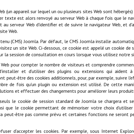
Web (un appareil sur lequel un ou plusieurs sites Web sont hébergés)
ier texte est alors renvoyé au serveur Web à chaque fois que le na
u serveur Web d'identifier et de suivre le navigateur Web, et d'
 site Web.
ontenu (CMS) Joomla. Par défaut, le CMS Joomla installe automat
sitez un site Web. Ci-dessous, ce cookie est appelé un cookie de s
r la session de consultation en cours lorsque vous utilisez notre si
te Web pour compter le nombre de visiteurs et comprendre comme
installer et d'utiliser des plugins ou extensions qui aident à 
ront peut-être des cookies additionnels, pour, par exemple, suivre l'e
re de fois qu'un plugin ou extension est utilisé. De cette mani
olutions et effectuer des changements pour améliorer leurs produit
 seuls le cookie de session standard de Joomla se chargera et se
nsi que le cookie permettant de mémoriser votre choix d'utilise
nera peut-être pas comme prévu et certaines fonctions ne seront p
user d'accepter les cookies. Par exemple, sous Internet Explor