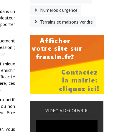
Numéros d'urgence
 dans un
vigateur
Terrains et maisons vendre
apporter
iquement
ession ;
te.
nt mieux
enrichir
fficacité
ère, ces
s.
ra actif
r ou non
VIDEO A DECOUVRIR
eut-être
er, vous