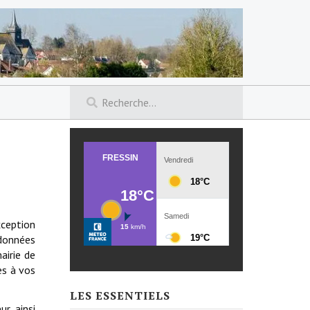
xception
rdonnées
airie de
es à vos
LES ESSENTIELS
r, ainsi