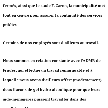
Les réseaux partenaires
fermés, ainsi que le stade F. Caron, la municipalité met
L'association des maires
tout en œuvre pour assurer la continuité des services
L'office de tourisme
publics.
Le conseil départemental
VILLE PRATIQUE
Certains de nos employés sont d’ailleurs au travail.
Services publics intercommunaux
Nous sommes en relation constante avec l’ADMR de
Affaires scolaires, CCAS
Fruges, qui effectue un travail remarquable et à
Eaux, assainissement
laquelle nous avons d’ailleurs offert (modestement)
France services
deux flacons de gel hydro alcoolique pour que leurs
France Renov
aide-ménagères puissent travailler dans des
Déchets ménagers, tri sélectif, encombrants