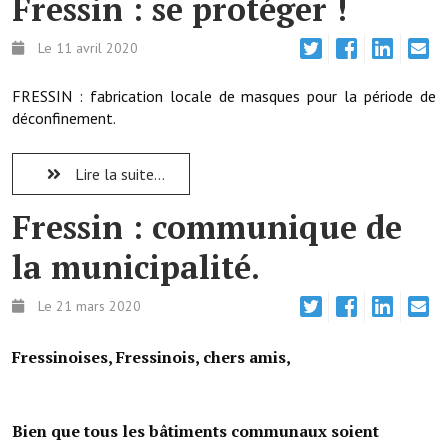
Fressin : se protéger !
Note de synthèse financière
Le 11 avril 2020
Rapport d'orientation budgétaire
Actions et projets
FRESSIN : fabrication locale de masques pour la période de
déconfinement.
Projets et travaux en cours
Procès verbaux des conseils municipaux
Lire la suite...
Communication
Fressin : communique de
Le bulletin municipal : Fressinfo & Le Fressinois
la municipalité.
Toutes les publications
Le 21 mars 2020
Le village dans l'intercommunalité
Fressinoises, Fressinois, chers amis,
Communauté de communes
Autres groupements
Bien que tous les bâtiments communaux soient