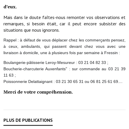
Artisans
d’eux.
Agents immobiliers
Mais dans le doute faîtes-nous remonter vos observations et
remarques, si besoin était, car il peut encore subsister des
Réserver une salle
situations que nous ignorons.
Salle Georges Delépine
Rappel : à défaut de vous déplacer chez les commerçants pensez,
à ceux, ambulants, qui passent devant chez vous avec une
Maison des services et des associations fressinoises
livraison à domicile, une à plusieurs fois par semaine à Fressin :
Boulangerie-pâtisserie Leroy-Mesureur : 03 21 04 82 33 ;
VILLE ACTIVE
Boucherie-charcuterie Auxenfants" : sur commande au 03 21 39
11 63 ;
Village culturel
…
Poissonnerie Delattaignant : 03 21 30 65 31 ou 06 81 25 61 69.
La société musicale de l'Avenir Fressinois
Merci de votre compréhension.
La troupe théâtrale de l'Avenir Fressinois
Les Amis du Patrimoine
L'association du château