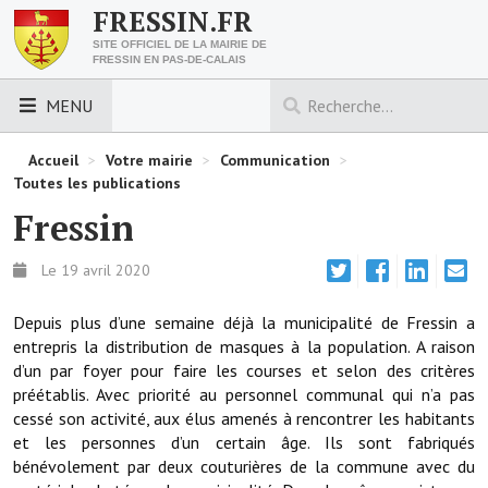
FRESSIN.FR
SITE OFFICIEL DE LA MAIRIE DE
FRESSIN EN PAS-DE-CALAIS
MENU
LES ESSENTIELS
Accueil
>
Votre mairie
>
Communication
>
Toutes les publications
Découvrez Fressin
Fressin
Venir à Fressin
Le 19 avril 2020
Urbanisme
Depuis plus d’une semaine déjà la municipalité de Fressin a
Nous contacter
entrepris la distribution de masques à la population. A raison
d’un par foyer pour faire les courses et selon des critères
Horaires de la mairie
préétablis. Avec priorité au personnel communal qui n’a pas
cessé son activité, aux élus amenés à rencontrer les habitants
Les foulées fressinoises
et les personnes d’un certain âge. Ils sont fabriqués
bénévolement par deux couturières de la commune avec du
ACCÈS RAPIDE