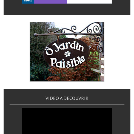
Le sport au foyer rural
Les foulées Fressinoises
Fêtes et manifestations
Le calendrier annuel
Liste et coordonnées des associations
TOURISME, PATRIMOINE
Fressin, ville d'histoire
L'église
VIDEO A DECOUVRIR
Les panneaux du patrimoine
Le château
Georges Bernanos