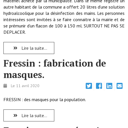
matériel acheté par la municipalité. Dans le même registre un
autre habitant de la commune a offert 20 litres d’une solution
Démarches administratives
hydroalcoolique pour la désinfection des mains. Les personnes
intéressées sont invitées à se faire connaitre à la mairie et de
Projets et travaux en cours
se prémunir d’un flacon de 100 à 150 ml. SURTOUT NE PAS SE
DEPLACER.
Fêtes et manifestations
Numéros d'urgence
Lire la suite...
Terrains et maisons à vendre
Fressin : fabrication de
masques.
VOTRE MAIRIE
Elus et agents
Le 11 avril 2020
L'équipe municipale
FRESSIN : des masques pour la population.
Le personnel municipal
Lire la suite...
Les moyens financiers