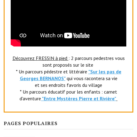
O' jardin paisible
Les gites ruraux
L'office du tourisme
La chèvrerie de la Planquette
Découvrez FRESSIN à pied
: 2 parcours pedestres vous
sont proposés sur le site
* Un parcours pédestre et littéraire
"Sur les pas de
Georges BERNANOS"
qui vous racontera sa vie
et ses endroits favoris du village
* Un parcours éducatif pour les enfants : carnet
d'aventure
"Entr
e Mystères Pierre et Rivière"
PAGES POPULAIRES