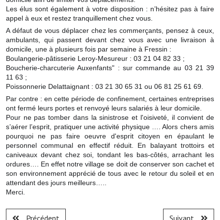
Les réseaux partenaires
Les élus sont également à votre disposition : n’hésitez pas à faire
appel à eux et restez tranquillement chez vous.
L'association des maires
A défaut de vous déplacer chez les commerçants, pensez à ceux,
ambulants, qui passent devant chez vous avec une livraison à
L'office de tourisme
domicile, une à plusieurs fois par semaine à Fressin :
Boulangerie-pâtisserie Leroy-Mesureur : 03 21 04 82 33 ;
Le conseil départemental
Boucherie-charcuterie Auxenfants" : sur commande au 03 21 39
11 63 ;
VILLE PRATIQUE
Poissonnerie Delattaignant : 03 21 30 65 31 ou 06 81 25 61 69.
Par contre : e
n cette période de confinement, certaines entreprises
Services publics intercommunaux
ont fermé leurs portes et renvoyé leurs salariés à leur domicile.
Pour ne pas tomber dans la sinistrose et l'oisiveté, il convient de
s’aérer l’esprit, pratiquer une activité physique …. Alors chers amis
Affaires scolaires, CCAS
pourquoi ne pas faire oeuvre d'esprit citoyen en épaulant le
personnel communal en effectif réduit. En balayant trottoirs et
Eaux, assainissement
caniveaux devant chez soi, tondant les bas-côtés, arrachant les
ordures…. En effet notre village se doit de conserver son cachet et
France services
son environnement apprécié de tous avec le retour du soleil et en
attendant des jours meilleurs…..
France Renov
Merci.
Déchets ménagers, tri sélectif, encombrants
Précédent
Suivant