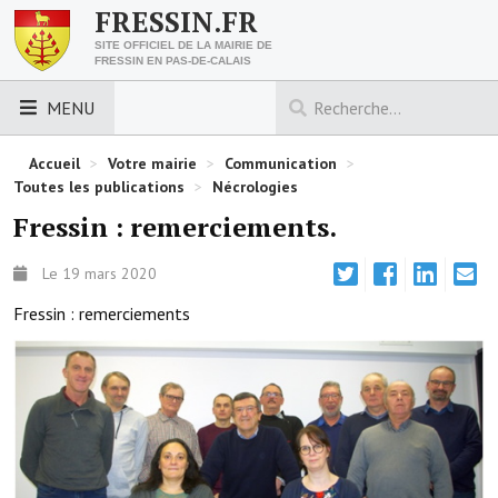
FRESSIN.FR
SITE OFFICIEL DE LA MAIRIE DE
FRESSIN EN PAS-DE-CALAIS
MENU
LES ESSENTIELS
Accueil
>
Votre mairie
>
Communication
>
Toutes les publications
>
Nécrologies
Découvrez Fressin
Fressin : remerciements.
Venir à Fressin
Le 19 mars 2020
Urbanisme
Fressin : remerciements
Nous contacter
Horaires de la mairie
Les foulées fressinoises
ACCÈS RAPIDE