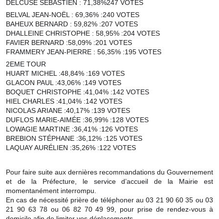
DELCUSE SÉBASTIEN : 71,38%247 VOTES
Note de synthèse financière
BELVAL JEAN-NOËL : 69,36% :240 VOTES
BAHEUX BERNARD : 59,82% :207 VOTES
Rapport d'orientation budgétaire
DHALLEINE CHRISTOPHE : 58,95% :204 VOTES
FAVIER BERNARD :58,09% :201 VOTES
Actions et projets
FRAMMERY JEAN-PIERRE : 56,35% :195 VOTES
Projets et travaux en cours
2EME TOUR
HUART MICHEL :48,84% :169 VOTES
GLACON PAUL :43,06% :149 VOTES
Procès verbaux des conseils municipaux
BOQUET CHRISTOPHE :41,04% :142 VOTES
HIEL CHARLES :41,04% :142 VOTES
Communication
NICOLAS ARIANE :40,17% :139 VOTES
DUFLOS MARIE-AIMÉE :36,99% :128 VOTES
Le bulletin municipal : Fressinfo & Le Fressinois
LOWAGIE MARTINE :36,41% :126 VOTES
BREBION STÉPHANE :36,12% :125 VOTES
Toutes les publications
LAQUAY AURÉLIEN :35,26% :122 VOTES
Le village dans l'intercommunalité
Pour faire suite aux dernières recommandations du Gouvernement
et de la Préfecture, le service d’accueil de la Mairie est
Communauté de communes
momentanément interrompu.
En cas de nécessité prière de téléphoner au 03 21 90 60 35 ou 03
Autres groupements
21 90 63 78 ou 06 82 70 49 99, pour prise de rendez-vous à
domicile afin de limiter vos déplacements.