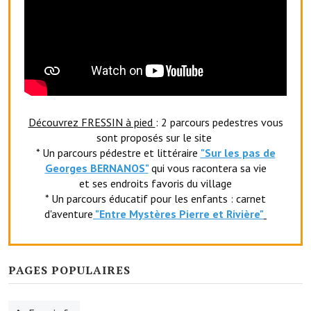
Le sport au foyer rural
Les foulées Fressinoises
Fêtes et manifestations
Le calendrier annuel
Découvrez FRESSIN à pied
: 2 parcours pedestres vous
Liste et coordonnées des associations
sont proposés sur le site
* Un parcours pédestre et littéraire
"Sur les pas de
TOURISME, PATRIMOINE
Georges BERNANOS"
qui vous racontera sa vie
et ses endroits favoris du village
Fressin, ville d'histoire
* Un parcours éducatif pour les enfants : carnet
d'aventure
"Entr
e Mystères Pierre et Rivière"
L'église
Les panneaux du patrimoine
PAGES POPULAIRES
Le château
Georges Bernanos