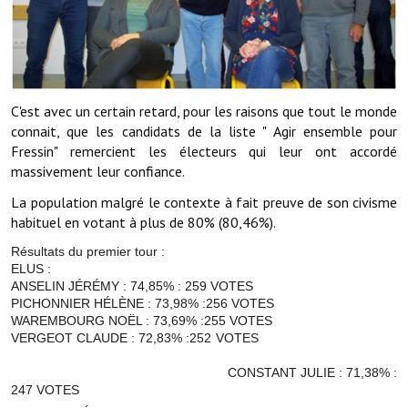
Démarches administratives
Projets et travaux en cours
C'est avec un certain retard, pour les raisons que tout le monde
Fêtes et manifestations
connait, que les candidats de la liste " Agir ensemble pour
Numéros d'urgence
Fressin" remercient les électeurs qui leur ont accordé
massivement leur confiance.
Terrains et maisons à vendre
La population malgré le contexte à fait preuve de son civisme
habituel en votant à plus de 80% (80,46%).
VOTRE MAIRIE
Résultats du premier tour :
ELUS :
Elus et agents
ANSELIN JÉRÉMY : 74,85% : 259 VOTES
PICHONNIER HÉLÈNE : 73,98% :256 VOTES
L'équipe municipale
WAREMBOURG NOËL : 73,69% :255 VOTES
VERGEOT CLAUDE : 72,83% :252 VOTES
Le personnel municipal
C
ONSTANT JULIE : 71,38% :
Les moyens financiers
247 VOTES