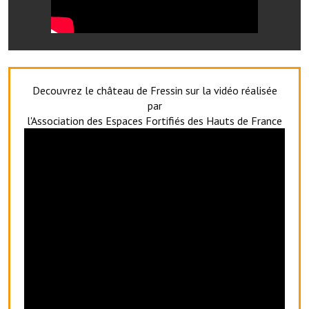
Le foyer rural
Le club de l'amitié
Le comité des fêtes
Decouvrez le château de Fressin sur la vidéo réalisée
L'association Avotra-France
par
l'Association des Espaces Fortifiés des Hauts de France
Le foyer de la Planquette
L'association des anciens combattants
L'association des anciens sapeurs-pompiers volontaires
Village sportif
L'US Crequy Fressin
La société de chasse
La société de pêche