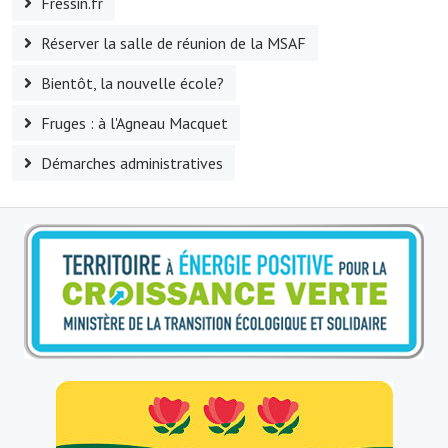
Fressin.fr
Village d'art
Réserver la salle de réunion de la MSAF
Les sculptures du village
Bientôt, la nouvelle école?
Une église dans l'église
Fruges : à l'Agneau Macquet
Fressin, cité verte et tourisme sportif
Démarches administratives
Le sentier de la Planquette
Fressin, lauréat village fleuri
Le sentier de découverte du village
Les foulées Fressinoises
Le parcours cyclo le soleil de satan
Acteurs du tourisme
Les étangs de Fressin