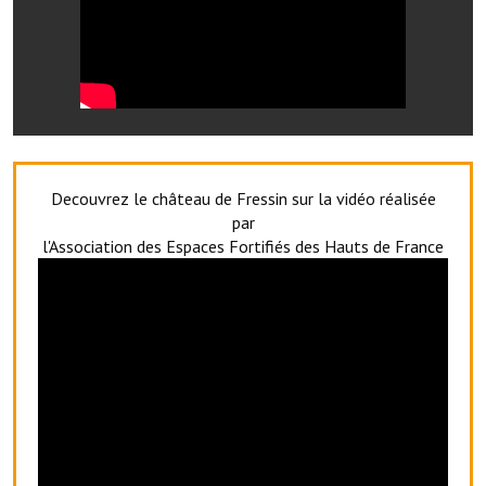
Services publics communaux
Démarches administratives
Urbanisme
Biens à louer
Terrains et maisons à vendre
Decouvrez le château de Fressin sur la vidéo réalisée
par
Etablissements scolaires
l'Association des Espaces Fortifiés des Hauts de France
Equipements sportifs
Bibliothèque
Commerçants, artisans
Commerces et professions libérales
Exploitants agricoles