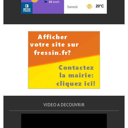
Les réseaux partenaires
L'association des maires
L'office de tourisme
Le conseil départemental
VILLE PRATIQUE
Services publics intercommunaux
Affaires scolaires, CCAS
Eaux, assainissement
France services
VIDEO A DECOUVRIR
France Renov
Déchets ménagers, tri sélectif, encombrants