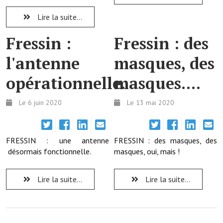
Lire la suite...
Démarches administratives
Fressin :
Fressin : des
Projets et travaux en cours
l'antenne
masques, des
Fêtes et manifestations
opérationnelle.
masques....
Numéros d'urgence
Terrains et maisons à vendre
Le 6 juin 2020
Le 13 mai 2020
VOTRE MAIRIE
FRESSIN : une antenne
FRESSIN : des masques, des
Elus et agents
désormais fonctionnelle.
masques, oui, mais !
L'équipe municipale
Lire la suite...
Lire la suite...
Le personnel municipal
Les moyens financiers