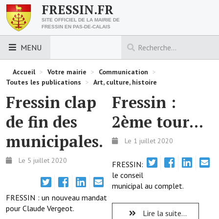
FRESSIN.FR
SITE OFFICIEL DE LA MAIRIE DE
FRESSIN EN PAS-DE-CALAIS
MENU
LES ESSENTIELS
Accueil
>
Votre mairie
>
Communication
>
Toutes les publications
>
Art, culture, histoire
Découvrez Fressin
Fressin clap
Fressin :
Venir à Fressin
de fin des
2ème tour...
Urbanisme
municipales.
Le 1 juillet 2020
Nous contacter
Le 5 juillet 2020
FRESSIN:
Horaires de la mairie
le conseil
municipal au complet.
Les foulées fressinoises
FRESSIN : un nouveau mandat
pour Claude Vergeot.
Lire la suite...
ACCÈS RAPIDE