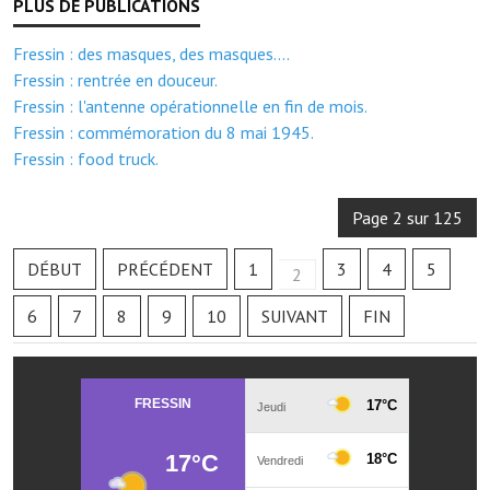
Note de synthèse financière
Fressin : des masques, des masques....
Rapport d'orientation budgétaire
Fressin : rentrée en douceur.
Actions et projets
Fressin : l'antenne opérationnelle en fin de mois.
Fressin : commémoration du 8 mai 1945.
Projets et travaux en cours
Fressin : food truck.
Procès verbaux des conseils municipaux
Page 2 sur 125
Communication
DÉBUT
PRÉCÉDENT
1
3
4
5
2
Le bulletin municipal : Fressinfo & Le Fressinois
6
7
8
9
10
SUIVANT
FIN
Toutes les publications
Le village dans l'intercommunalité
Communauté de communes
Autres groupements