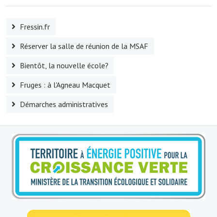
Le foyer rural
Fressin.fr
Le club de l'amitié
Réserver la salle de réunion de la MSAF
Le comité des fêtes
Bientôt, la nouvelle école?
L'association Avotra-France
Fruges : à l'Agneau Macquet
Le foyer de la Planquette
Démarches administratives
L'association des anciens combattants
L'association des anciens sapeurs-pompiers volontaires
Village sportif
L'US Crequy Fressin
La société de chasse
La société de pêche