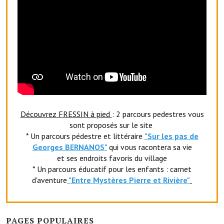
Artisans
Agents immobiliers
Réserver une salle
Salle Georges Delépine
Maison des services et des associations fressinoises
VILLE ACTIVE
Découvrez FRESSIN à pied
: 2 parcours pedestres vous
sont proposés sur le site
Village culturel
* Un parcours pédestre et littéraire
"Sur les pas de
Georges BERNANOS"
qui vous racontera sa vie
La société musicale de l'Avenir Fressinois
et ses endroits favoris du village
* Un parcours éducatif pour les enfants : carnet
La troupe théâtrale de l'Avenir Fressinois
d'aventure
"Entr
e Mystères Pierre et Rivière"
Les Amis du Patrimoine
L'association du château
PAGES POPULAIRES