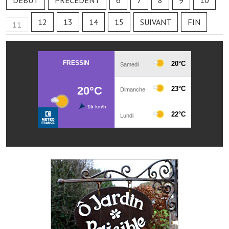
DÉBUT
PRÉCÉDENT
6
7
8
9
10
Les réseaux partenaires
12
13
14
15
SUIVANT
FIN
L'association des maires
11
L'office de tourisme
Le conseil départemental
VILLE PRATIQUE
Services publics intercommunaux
Affaires scolaires, CCAS
Eaux, assainissement
France services
France Renov
Déchets ménagers, tri sélectif, encombrants