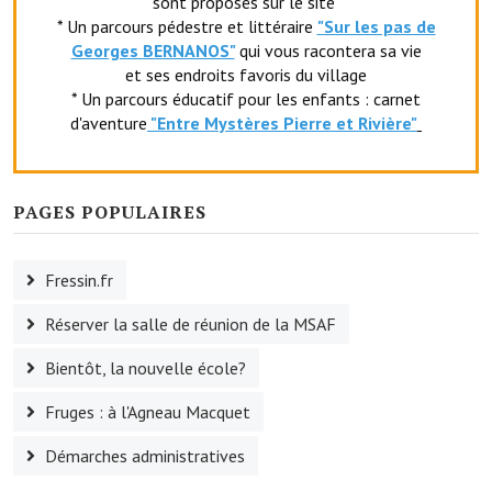
sont proposés sur le site
* Un parcours pédestre et littéraire
"Sur les pas de
Le foyer rural
Georges BERNANOS"
qui vous racontera sa vie
Le club de l'amitié
et ses endroits favoris du village
* Un parcours éducatif pour les enfants : carnet
Le comité des fêtes
d'aventure
"Entr
e Mystères Pierre et Rivière"
L'association Avotra-France
Le foyer de la Planquette
PAGES POPULAIRES
L'association des anciens combattants
Fressin.fr
L'association des anciens sapeurs-pompiers volontaires
Réserver la salle de réunion de la MSAF
Village sportif
Bientôt, la nouvelle école?
L'US Crequy Fressin
Fruges : à l'Agneau Macquet
La société de chasse
Démarches administratives
La société de pêche