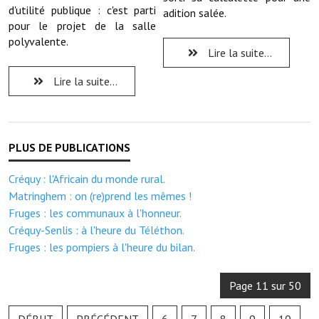
Note de synthèse financière
d'utilité publique : c'est parti
adition salée.
pour le projet de la salle
Rapport d'orientation budgétaire
polyvalente.
Lire la suite...
Actions et projets
Lire la suite...
Projets et travaux en cours
Procès verbaux des conseils municipaux
Communication
Créquy : l'Africain du monde rural.
Le bulletin municipal : Fressinfo & Le Fressinois
Matringhem : on (re)prend les mêmes !
Toutes les publications
Fruges : les communaux à l'honneur.
Créquy-Senlis : à l'heure du Téléthon.
Le village dans l'intercommunalité
Fruges : les pompiers à l'heure du bilan.
Communauté de communes
Page 11 sur 50
Autres groupements