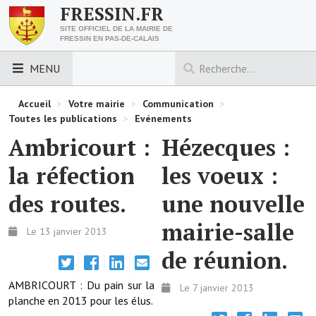
FRESSIN.FR
SITE OFFICIEL DE LA MAIRIE DE
FRESSIN EN PAS-DE-CALAIS
MENU
LES ESSENTIELS
Accueil
>
Votre mairie
>
Communication
>
Toutes les publications
>
Evénements
Découvrez Fressin
Ambricourt :
Hézecques :
Venir à Fressin
la réfection
les voeux :
Urbanisme
des routes.
une nouvelle
Nous contacter
mairie-salle
Le 13 janvier 2013
Horaires de la mairie
de réunion.
Les foulées fressinoises
AMBRICOURT : Du pain sur la
Le 7 janvier 2013
planche en 2013 pour les élus.
ACCÈS RAPIDE