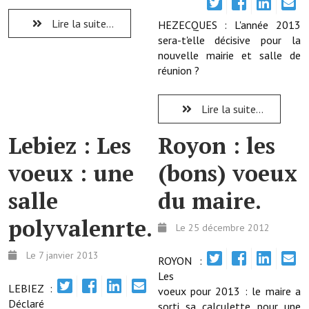
Lire la suite...
HEZECQUES : L'année 2013
Démarches administratives
sera-t'elle décisive pour la
nouvelle mairie et salle de
Projets et travaux en cours
réunion ?
Fêtes et manifestations
Lire la suite...
Numéros d'urgence
Lebiez : Les
Royon : les
Terrains et maisons à vendre
voeux : une
(bons) voeux
VOTRE MAIRIE
salle
du maire.
Elus et agents
polyvalenrte.
Le 25 décembre 2012
L'équipe municipale
Le 7 janvier 2013
ROYON :
Le personnel municipal
Les
LEBIEZ :
Les moyens financiers
voeux pour 2013 : le maire a
Déclaré
sorti sa calculette pour une