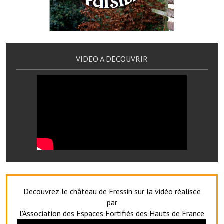
Services publics communaux
Démarches administratives
Urbanisme
VIDEO A DECOUVRIR
Biens à louer
Terrains et maisons à vendre
Etablissements scolaires
Equipements sportifs
Bibliothèque
Commerçants, artisans
Commerces et professions libérales
Decouvrez le château de Fressin sur la vidéo réalisée
par
Exploitants agricoles
l'Association des Espaces Fortifiés des Hauts de France