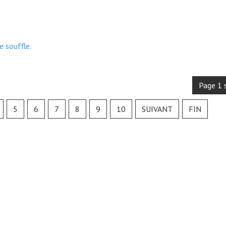
e souffle.
Page 1 
5
6
7
8
9
10
SUIVANT
FIN