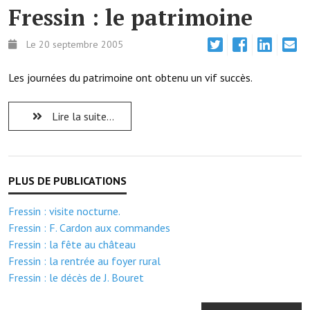
Note de synthèse financière
Fressin : le patrimoine
Rapport d'orientation budgétaire
Le 20 septembre 2005
Actions et projets
Les journées du patrimoine ont obtenu un vif succès.
Projets et travaux en cours
Lire la suite...
Procès verbaux des conseils municipaux
Communication
Le bulletin municipal : Fressinfo & Le Fressinois
Toutes les publications
Fressin : visite nocturne.
Fressin : F. Cardon aux commandes
Le village dans l'intercommunalité
Fressin : la fête au château
Communauté de communes
Fressin : la rentrée au foyer rural
Fressin : le décès de J. Bouret
Autres groupements