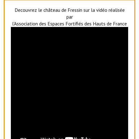
Artisans
Decouvrez le château de Fressin sur la vidéo réalisée
par
Agents immobiliers
l'Association des Espaces Fortifiés des Hauts de France
Réserver une salle
Salle Georges Delépine
Maison des services et des associations fressinoises
VILLE ACTIVE
Village culturel
La société musicale de l'Avenir Fressinois
La troupe théâtrale de l'Avenir Fressinois
Les Amis du Patrimoine
L'association du château