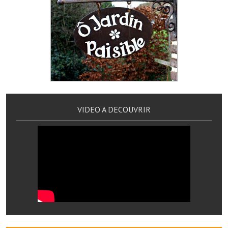
Services publics communaux
Démarches administratives
Urbanisme
Biens à louer
Terrains et maisons à vendre
VIDEO A DECOUVRIR
Etablissements scolaires
Equipements sportifs
Bibliothèque
Commerçants, artisans
Commerces et professions libérales
Exploitants agricoles