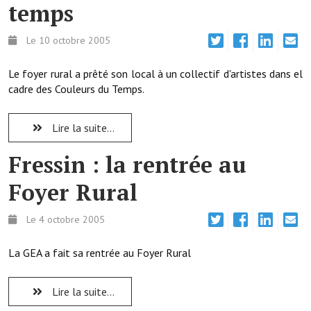
temps
Démarches administratives
Le 10 octobre 2005
Projets et travaux en cours
Le foyer rural a prêté son local à un collectif d'artistes dans el
Fêtes et manifestations
cadre des Couleurs du Temps.
Numéros d'urgence
Lire la suite...
Terrains et maisons à vendre
Fressin : la rentrée au
VOTRE MAIRIE
Foyer Rural
Elus et agents
Le 4 octobre 2005
L'équipe municipale
La GEA a fait sa rentrée au Foyer Rural
Le personnel municipal
Les moyens financiers
Lire la suite...