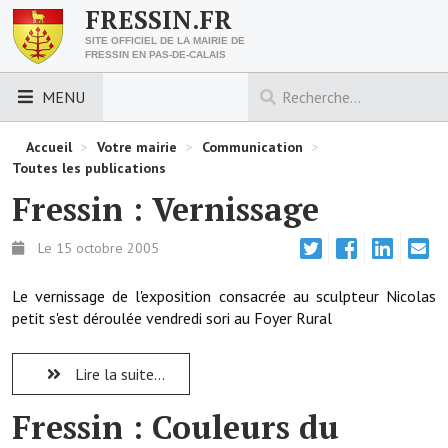
FRESSIN.FR
SITE OFFICIEL DE LA MAIRIE DE
FRESSIN EN PAS-DE-CALAIS
MENU
LES ESSENTIELS
Accueil
>
Votre mairie
>
Communication
>
Toutes les publications
Découvrez Fressin
Fressin : Vernissage
Venir à Fressin
Le 15 octobre 2005
Urbanisme
Le vernissage de l'exposition consacrée au sculpteur Nicolas
Nous contacter
petit s'est déroulée vendredi sori au Foyer Rural
Horaires de la mairie
Lire la suite...
Les foulées fressinoises
Fressin : Couleurs du
ACCÈS RAPIDE