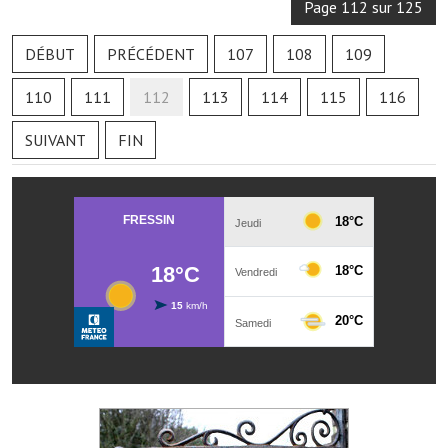
Les réseaux partenaires
Page 112 sur 125
L'association des maires
DÉBUT
PRÉCÉDENT
107
108
109
L'office de tourisme
110
111
112
113
114
115
116
Le conseil départemental
SUIVANT
FIN
VILLE PRATIQUE
Services publics intercommunaux
Affaires scolaires, CCAS
Eaux, assainissement
France services
France Renov
Déchets ménagers, tri sélectif, encombrants