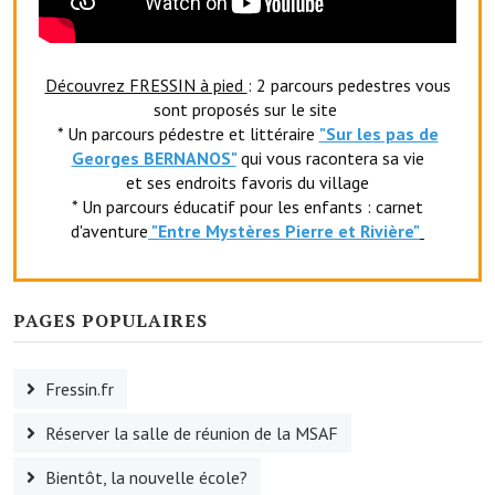
Le foyer rural
Le club de l'amitié
Découvrez FRESSIN à pied
: 2 parcours pedestres vous
sont proposés sur le site
Le comité des fêtes
* Un parcours pédestre et littéraire
"Sur les pas de
Georges BERNANOS"
qui vous racontera sa vie
L'association Avotra-France
et ses endroits favoris du village
* Un parcours éducatif pour les enfants : carnet
Le foyer de la Planquette
d'aventure
"Entr
e Mystères Pierre et Rivière"
L'association des anciens combattants
L'association des anciens sapeurs-pompiers volontaires
PAGES POPULAIRES
Village sportif
Fressin.fr
L'US Crequy Fressin
Réserver la salle de réunion de la MSAF
La société de chasse
Bientôt, la nouvelle école?
La société de pêche