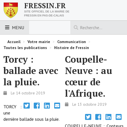
FRESSIN.FR
SITE OFFICIEL DE LA MAIRIE DE
FRESSIN EN PAS-DE-CALAIS
MENU
LES ESSENTIELS
Accueil
>
Votre mairie
>
Communication
>
Toutes les publications
>
Histoire de Fressin
Découvrez Fressin
Torcy :
Coupelle-
Venir à Fressin
ballade avec
Neuve : au
Urbanisme
la pluie.
cœur de
Nous contacter
l'Afrique.
Le 14 octobre 2019
Horaires de la mairie
Le 13 octobre 2019
TORCY :
une
Les foulées fressinoises
dernière ballade sous la pluie.
ACCÈS RAPIDE
COUPELLE-NEUVE : Conteurs