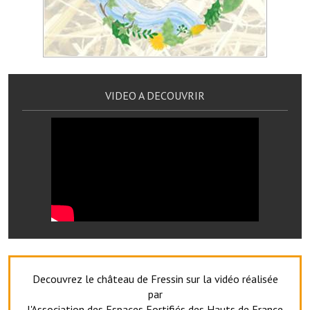
Services publics communaux
Démarches administratives
Urbanisme
VIDEO A DECOUVRIR
Biens à louer
Terrains et maisons à vendre
Etablissements scolaires
Equipements sportifs
Bibliothèque
Commerçants, artisans
Commerces et professions libérales
Decouvrez le château de Fressin sur la vidéo réalisée
Exploitants agricoles
par
l'Association des Espaces Fortifiés des Hauts de France