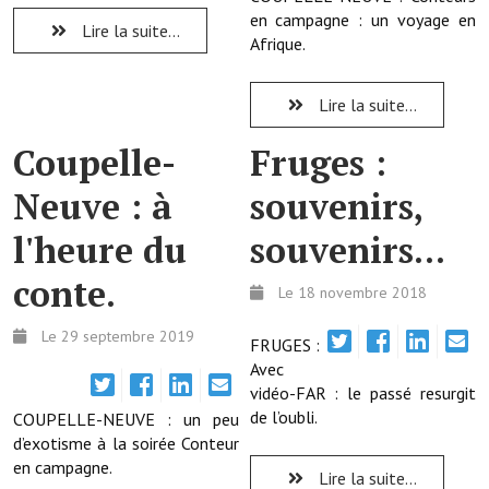
en campagne : un voyage en
Lire la suite...
Afrique.
Démarches administratives
Projets et travaux en cours
Lire la suite...
Fêtes et manifestations
Coupelle-
Fruges :
Numéros d'urgence
Neuve : à
souvenirs,
Terrains et maisons à vendre
l'heure du
souvenirs...
VOTRE MAIRIE
conte.
Le 18 novembre 2018
Elus et agents
Le 29 septembre 2019
FRUGES :
L'équipe municipale
Avec
vidéo-FAR : le passé resurgit
Le personnel municipal
de l’oubli.
COUPELLE-NEUVE : un peu
d’exotisme à la soirée Conteur
Les moyens financiers
en campagne.
Lire la suite...