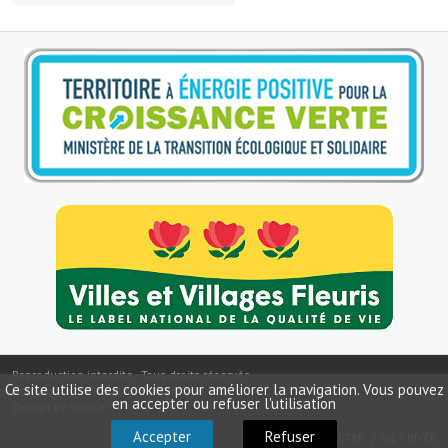
Le sport au foyer rural
Les foulées Fressinoises
Fêtes et manifestations
Le calendrier annuel
Liste et coordonnées des associations
TOURISME, PATRIMOINE
Fressin, ville d'histoire
L'église
Les panneaux du patrimoine
Reproduction interdite - Tous droits réservés
Ce site utilise des cookies pour améliorer la navigation. Vous pouvez
Copyright ©
2026
Mairie de Fressin
Le château
en accepter ou refuser l'utilisation
Design by
Halstar
Accepter
Refuser
NOUS CONTACTER
VIE PRIVÉE
Georges Bernanos