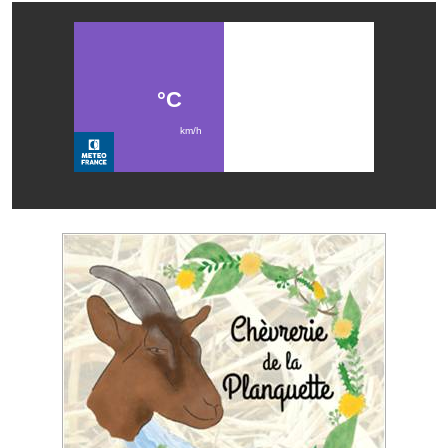
Les réseaux partenaires
L'association des maires
L'office de tourisme
Le conseil départemental
VILLE PRATIQUE
Services publics intercommunaux
Affaires scolaires, CCAS
Eaux, assainissement
France services
France Renov
Déchets ménagers, tri sélectif, encombrants