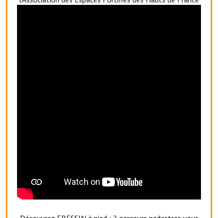
Artisans
Agents immobiliers
Réserver une salle
Salle Georges Delépine
Maison des services et des associations fressinoises
VILLE ACTIVE
Village culturel
La société musicale de l'Avenir Fressinois
La troupe théâtrale de l'Avenir Fressinois
Les Amis du Patrimoine
L'association du château