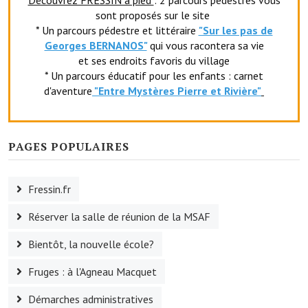
Découvrez FRESSIN à pied
: 2 parcours pedestres vous
sont proposés sur le site
Le foyer rural
* Un parcours pédestre et littéraire
"Sur les pas de
Georges BERNANOS"
qui vous racontera sa vie
Le club de l'amitié
et ses endroits favoris du village
Le comité des fêtes
* Un parcours éducatif pour les enfants : carnet
d'aventure
"Entr
e Mystères Pierre et Rivière"
L'association Avotra-France
Le foyer de la Planquette
PAGES POPULAIRES
L'association des anciens combattants
L'association des anciens sapeurs-pompiers volontaires
Fressin.fr
Village sportif
Réserver la salle de réunion de la MSAF
L'US Crequy Fressin
Bientôt, la nouvelle école?
La société de chasse
Fruges : à l'Agneau Macquet
Démarches administratives
La société de pêche