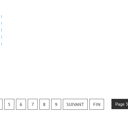
 !
 !
 !
 !
 !
Page 3
5
6
7
8
9
SUIVANT
FIN