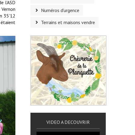
de l’ASD
d Vernon
Numéros d'urgence
en 35’12
 étaient
Terrains et maisons vendre
VIDEO A DECOUVRIR