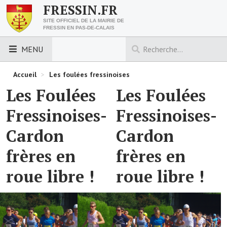
FRESSIN.FR
SITE OFFICIEL DE LA MAIRIE DE
FRESSIN EN PAS-DE-CALAIS
MENU
LES ESSENTIELS
Accueil
>
Les foulées fressinoises
Les Foulées
Les Foulées
Découvrez Fressin
Fressinoises-
Fressinoises-
Venir à Fressin
Cardon
Cardon
Urbanisme
frères en
frères en
Nous contacter
roue libre !
roue libre !
Horaires de la mairie
Les foulées fressinoises
ACCÈS RAPIDE