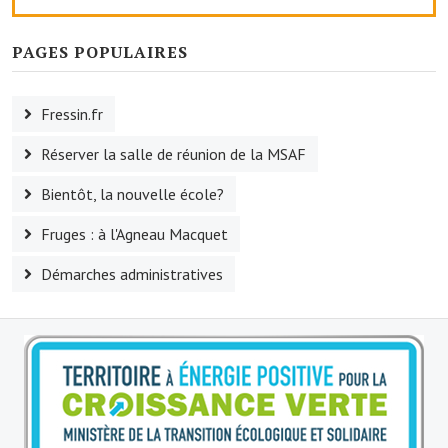
Le sport au foyer rural
PAGES POPULAIRES
Les foulées Fressinoises
Fêtes et manifestations
Fressin.fr
Le calendrier annuel
Réserver la salle de réunion de la MSAF
Liste et coordonnées des associations
Bientôt, la nouvelle école?
TOURISME, PATRIMOINE
Fruges : à l'Agneau Macquet
Démarches administratives
Fressin, ville d'histoire
L'église
Les panneaux du patrimoine
Le château
Georges Bernanos