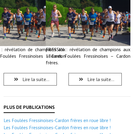
Note de synthèse financière
Rapport d'orientation budgétaire
Actions et projets
Projets et travaux en cours
: révélation de champions aux
FRESSIN : révélation de champions aux
Procès verbaux des conseils municipaux
oulées Fressinoises – Cardon
18èmes Foulées Fressinoises – Cardon
frères.
Communication
Le bulletin municipal : Fressinfo & Le Fressinois
Lire la suite...
Lire la suite...
Toutes les publications
Le village dans l'intercommunalité
Communauté de communes
Les Foulées Fressinoises-Cardon frères en roue libre !
Autres groupements
Les Foulées Fressinoises-Cardon frères en roue libre !