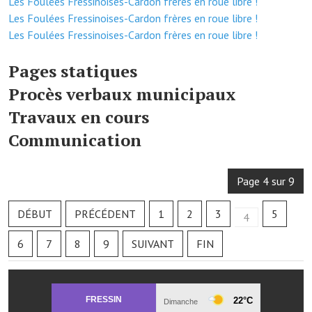
Les Foulées Fressinoises-Cardon frères en roue libre !
Les réseaux partenaires
Les Foulées Fressinoises-Cardon frères en roue libre !
L'association des maires
Les Foulées Fressinoises-Cardon frères en roue libre !
L'office de tourisme
Pages statiques
Le conseil départemental
Procès verbaux municipaux
Travaux en cours
VILLE PRATIQUE
Communication
Services publics intercommunaux
Page 4 sur 9
Affaires scolaires, CCAS
Eaux, assainissement
DÉBUT
PRÉCÉDENT
1
2
3
5
4
France services
6
7
8
9
SUIVANT
FIN
France Renov
Déchets ménagers, tri sélectif, encombrants