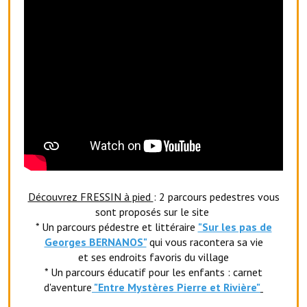
Le foyer rural
Le club de l'amitié
Le comité des fêtes
L'association Avotra-France
Le foyer de la Planquette
L'association des anciens combattants
L'association des anciens sapeurs-pompiers volontaires
Découvrez FRESSIN à pied
: 2 parcours pedestres vous
sont proposés sur le site
Village sportif
* Un parcours pédestre et littéraire
"Sur les pas de
L'US Crequy Fressin
Georges BERNANOS"
qui vous racontera sa vie
et ses endroits favoris du village
La société de chasse
* Un parcours éducatif pour les enfants : carnet
d'aventure
"Entr
e Mystères Pierre et Rivière"
La société de pêche