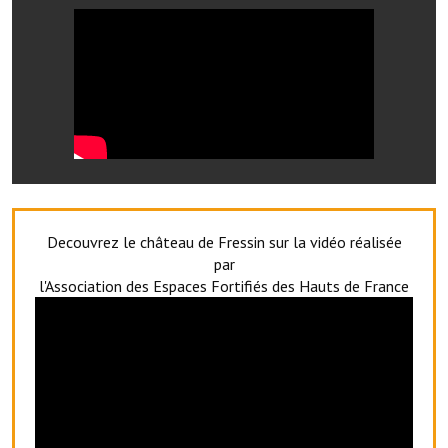
Artisans
Agents immobiliers
Réserver une salle
Salle Georges Delépine
Maison des services et des associations fressinoises
VILLE ACTIVE
Decouvrez le château de Fressin sur la vidéo réalisée
par
Village culturel
l'Association des Espaces Fortifiés des Hauts de France
La société musicale de l'Avenir Fressinois
La troupe théâtrale de l'Avenir Fressinois
Les Amis du Patrimoine
L'association du château