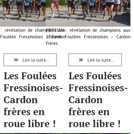
Démarches administratives
Projets et travaux en cours
: révélation de champions aux
FRESSIN : révélation de champions aux
oulées Fressinoises – Cardon
18èmes Foulées Fressinoises – Cardon
Fêtes et manifestations
frères.
Numéros d'urgence
Lire la suite...
Lire la suite...
Terrains et maisons à vendre
Les Foulées
Les Foulées
VOTRE MAIRIE
Fressinoises-
Fressinoises-
Elus et agents
Cardon
Cardon
L'équipe municipale
frères en
frères en
Le personnel municipal
roue libre !
roue libre !
Les moyens financiers