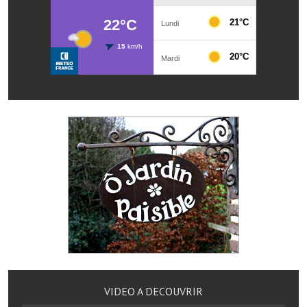
Services publics communaux
Démarches administratives
Urbanisme
Biens à louer
Terrains et maisons à vendre
Etablissements scolaires
Equipements sportifs
Bibliothèque
Commerçants, artisans
Commerces et professions libérales
Exploitants agricoles
VIDEO A DECOUVRIR