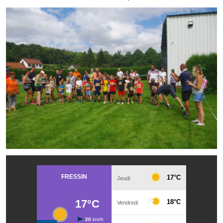
Note de synthèse financière
Rapport d'orientation budgétaire
Actions et projets
Projets et travaux en cours
Procès verbaux des conseils municipaux
Communication
Le bulletin municipal : Fressinfo & Le Fressinois
Toutes les publications
Le village dans l'intercommunalité
Communauté de communes
Autres groupements