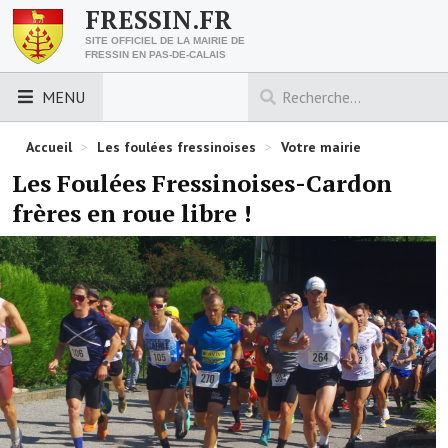
FRESSIN.FR
SITE OFFICIEL DE LA MAIRIE DE
FRESSIN EN PAS-DE-CALAIS
MENU
LES ESSENTIELS
Accueil
>
Les foulées fressinoises
>
Votre mairie
Les Foulées Fressinoises-Cardon
Découvrez Fressin
frères en roue libre !
Venir à Fressin
Urbanisme
Nous contacter
Horaires de la mairie
Les foulées fressinoises
ACCÈS RAPIDE