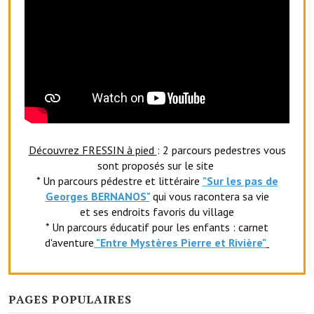
Artisans
Agents immobiliers
Réserver une salle
Salle Georges Delépine
Maison des services et des associations fressinoises
Découvrez FRESSIN à pied
: 2 parcours pedestres vous
VILLE ACTIVE
sont proposés sur le site
* Un parcours pédestre et littéraire
"Sur les pas de
Village culturel
Georges BERNANOS"
qui vous racontera sa vie
et ses endroits favoris du village
La société musicale de l'Avenir Fressinois
* Un parcours éducatif pour les enfants : carnet
d'aventure
"Entr
e Mystères Pierre et Rivière"
La troupe théâtrale de l'Avenir Fressinois
Les Amis du Patrimoine
PAGES POPULAIRES
L'association du château