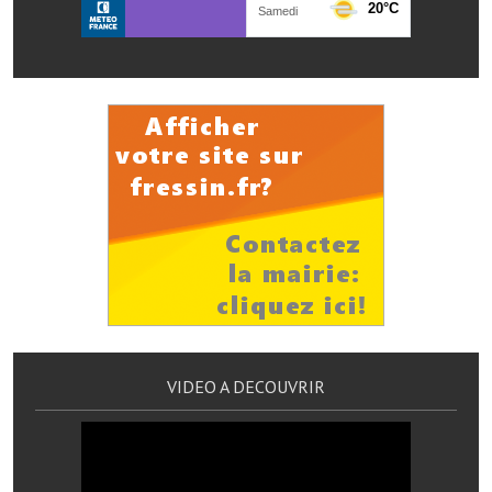
Les réseaux partenaires
L'association des maires
L'office de tourisme
Le conseil départemental
VILLE PRATIQUE
Services publics intercommunaux
Affaires scolaires, CCAS
Eaux, assainissement
France services
VIDEO A DECOUVRIR
France Renov
Déchets ménagers, tri sélectif, encombrants