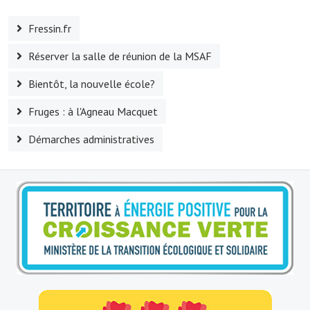
Le foyer rural
Fressin.fr
Le club de l'amitié
Réserver la salle de réunion de la MSAF
Le comité des fêtes
Bientôt, la nouvelle école?
L'association Avotra-France
Fruges : à l'Agneau Macquet
Le foyer de la Planquette
Démarches administratives
L'association des anciens combattants
L'association des anciens sapeurs-pompiers volontaires
Village sportif
L'US Crequy Fressin
La société de chasse
La société de pêche