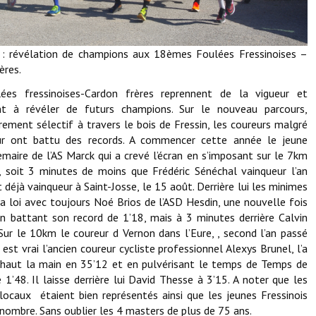
Démarches administratives
: révélation de champions aux 18èmes Foulées Fressinoises –
Projets et travaux en cours
ères.
Fêtes et manifestations
ées fressinoises-Cardon frères reprennent de la vigueur et
nt à révéler de futurs champions. Sur le nouveau parcours,
Numéros d'urgence
èrement sélectif à travers le bois de Fressin, les coureurs malgré
ur ont battu des records. A commencer cette année le jeune
Terrains et maisons à vendre
maire de l’AS Marck qui a crevé l’écran en s’imposant sur le 7km
, soit 3 minutes de moins que Frédéric Sénéchal vainqueur l’an
VOTRE MAIRIE
Et déjà vainqueur à Saint-Josse, le 15 août. Derrière lui les minimes
la loi avec toujours Noé Brios de l’ASD Hesdin, une nouvelle fois
Elus et agents
n battant son record de 1’18, mais à 3 minutes derrière Calvin
Sur le 10km le coureur d Vernon dans l’Eure, , second l’an passé
L'équipe municipale
l est vrai l’ancien coureur cycliste professionnel Alexys Brunel, l’a
haut la main en 35’12 et en pulvérisant le temps de Temps de
Le personnel municipal
 1’48. Il laisse derrière lui David Thesse à 3’15. A noter que les
locaux étaient bien représentés ainsi que les jeunes Fressinois
Les moyens financiers
nombre. Sans oublier les 4 masters de plus de 75 ans.