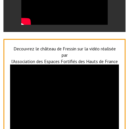
Services publics communaux
Démarches administratives
Urbanisme
Biens à louer
Decouvrez le château de Fressin sur la vidéo réalisée
Terrains et maisons à vendre
par
l'Association des Espaces Fortifiés des Hauts de France
Etablissements scolaires
Equipements sportifs
Bibliothèque
Commerçants, artisans
Commerces et professions libérales
Exploitants agricoles