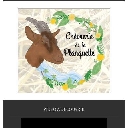
Services publics communaux
Démarches administratives
Urbanisme
Biens à louer
Terrains et maisons à vendre
Etablissements scolaires
Equipements sportifs
Bibliothèque
Commerçants, artisans
VIDEO A DECOUVRIR
Commerces et professions libérales
Exploitants agricoles