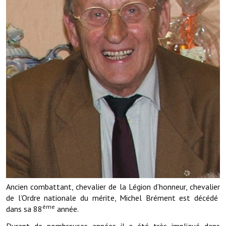
Démarches administratives
Projets et travaux en cours
Fêtes et manifestations
Numéros d'urgence
Terrains et maisons à vendre
VOTRE MAIRIE
Elus et agents
L'équipe municipale
Ancien combattant, chevalier de la Légion d’honneur, chevalier
Le personnel municipal
de l’Ordre nationale du mérite, Michel Brément est décédé
ème
dans sa 88
année.
Les moyens financiers
Durant de nombreuses années il a été très impliqué dans