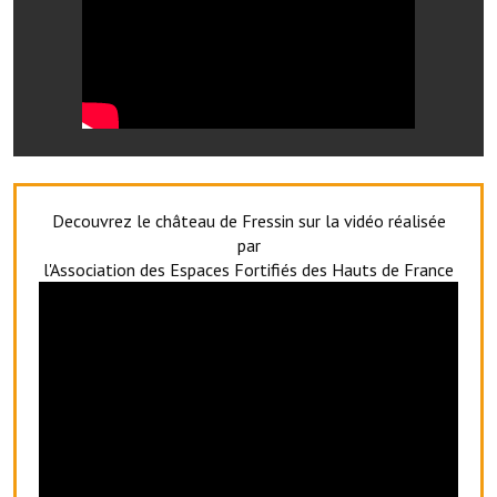
Artisans
Agents immobiliers
Réserver une salle
Salle Georges Delépine
Maison des services et des associations fressinoises
Decouvrez le château de Fressin sur la vidéo réalisée
par
VILLE ACTIVE
l'Association des Espaces Fortifiés des Hauts de France
Village culturel
La société musicale de l'Avenir Fressinois
La troupe théâtrale de l'Avenir Fressinois
Les Amis du Patrimoine
L'association du château