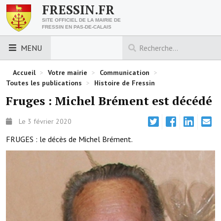
FRESSIN.FR
SITE OFFICIEL DE LA MAIRIE DE
FRESSIN EN PAS-DE-CALAIS
MENU
LES ESSENTIELS
Accueil
>
Votre mairie
>
Communication
>
Toutes les publications
>
Histoire de Fressin
Découvrez Fressin
Fruges : Michel Brément est décédé
Venir à Fressin
Le 3 février 2020
Urbanisme
FRUGES : le décès de Michel Brément.
Nous contacter
Horaires de la mairie
Les foulées fressinoises
ACCÈS RAPIDE