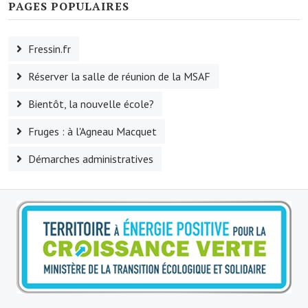
PAGES POPULAIRES
Le sport au foyer rural
Les foulées Fressinoises
Fressin.fr
Fêtes et manifestations
Réserver la salle de réunion de la MSAF
Le calendrier annuel
Bientôt, la nouvelle école?
Liste et coordonnées des associations
Fruges : à l'Agneau Macquet
Démarches administratives
TOURISME, PATRIMOINE
Fressin, ville d'histoire
L'église
Les panneaux du patrimoine
Le château
Georges Bernanos