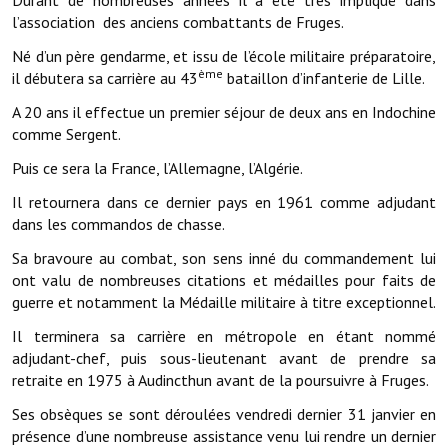
Note de synthèse financière
l’association des anciens combattants de Fruges.
Rapport d'orientation budgétaire
Né d’un père gendarme, et issu de l’école militaire préparatoire,
ème
il débutera sa carrière au 43
bataillon d’infanterie de Lille.
Actions et projets
A 20 ans il effectue un premier séjour de deux ans en Indochine
Projets et travaux en cours
comme Sergent.
Puis ce sera la France, l’Allemagne, l’Algérie.
Procès verbaux des conseils municipaux
Il retournera dans ce dernier pays en 1961 comme adjudant
Communication
dans les commandos de chasse.
Le bulletin municipal : Fressinfo & Le Fressinois
Sa bravoure au combat, son sens inné du commandement lui
ont valu de nombreuses citations et médailles pour faits de
Toutes les publications
guerre et notamment la Médaille militaire à titre exceptionnel.
Le village dans l'intercommunalité
Il terminera sa carrière en métropole en étant nommé
adjudant-chef, puis sous-lieutenant avant de prendre sa
Communauté de communes
retraite en 1975 à Audincthun avant de la poursuivre à Fruges.
Ses obsèques se sont déroulées vendredi dernier 31 janvier en
Autres groupements
présence d’une nombreuse assistance venu lui rendre un dernier