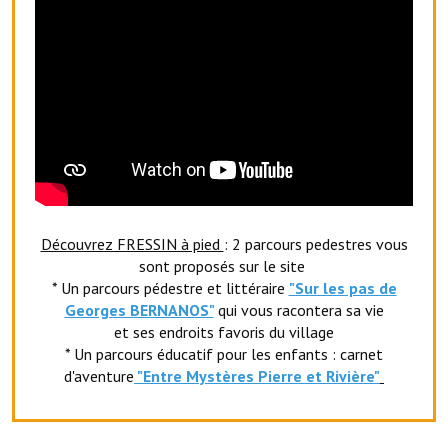
Le foyer rural
Le club de l'amitié
Le comité des fêtes
L'association Avotra-France
Le foyer de la Planquette
L'association des anciens combattants
Découvrez FRESSIN à pied
: 2 parcours pedestres vous
sont proposés sur le site
L'association des anciens sapeurs-pompiers volontaires
* Un parcours pédestre et littéraire
"Sur les pas de
Georges BERNANOS"
qui vous racontera sa vie
Village sportif
et ses endroits favoris du village
L'US Crequy Fressin
* Un parcours éducatif pour les enfants : carnet
d'aventure
"Entr
e Mystères Pierre et Rivière"
La société de chasse
La société de pêche