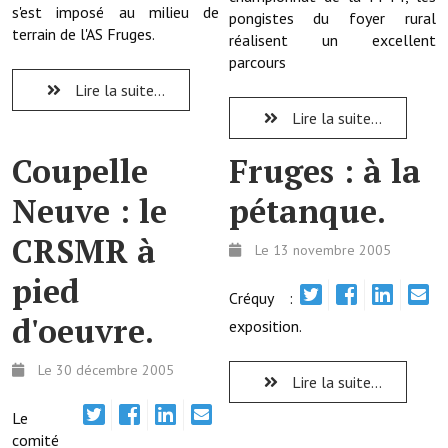
s'est imposé au milieu de
pongistes du foyer rural
terrain de l'AS Fruges.
réalisent un excellent
Démarches administratives
parcours
Projets et travaux en cours
Lire la suite...
Lire la suite...
Fêtes et manifestations
Coupelle
Fruges : à la
Numéros d'urgence
Neuve : le
pétanque.
Terrains et maisons à vendre
CRSMR à
VOTRE MAIRIE
Le 13 novembre 2005
pied
Elus et agents
Créquy :
d'oeuvre.
exposition.
L'équipe municipale
Le 30 décembre 2005
Le personnel municipal
Lire la suite...
Le
Les moyens financiers
comité