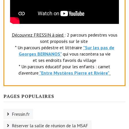
Le foyer rural
Le club de l'amitié
Le comité des fêtes
Découvrez FRESSIN à pied
: 2 parcours pedestres vous
sont proposés sur le site
L'association Avotra-France
* Un parcours pédestre et littéraire
"Sur les pas de
Georges BERNANOS"
qui vous racontera sa vie
Le foyer de la Planquette
et ses endroits favoris du village
* Un parcours éducatif pour les enfants : carnet
L'association des anciens combattants
d'aventure
"Entr
e Mystères Pierre et Rivière"
L'association des anciens sapeurs-pompiers volontaires
Village sportif
PAGES POPULAIRES
L'US Crequy Fressin
La société de chasse
Fressin.fr
La société de pêche
Réserver la salle de réunion de la MSAF