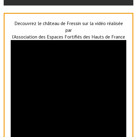
Artisans
Agents immobiliers
Decouvrez le château de Fressin sur la vidéo réalisée
Réserver une salle
par
l'Association des Espaces Fortifiés des Hauts de France
Salle Georges Delépine
Maison des services et des associations fressinoises
VILLE ACTIVE
Village culturel
La société musicale de l'Avenir Fressinois
La troupe théâtrale de l'Avenir Fressinois
Les Amis du Patrimoine
L'association du château