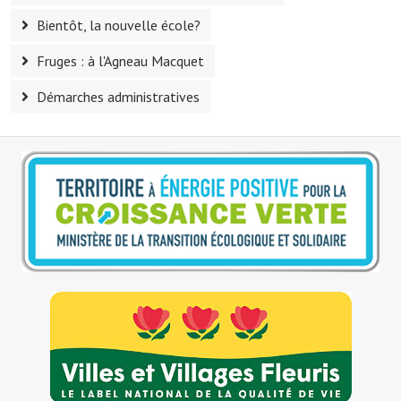
Bientôt, la nouvelle école?
Le sport au foyer rural
Fruges : à l'Agneau Macquet
Les foulées Fressinoises
Démarches administratives
Fêtes et manifestations
Le calendrier annuel
Liste et coordonnées des associations
TOURISME, PATRIMOINE
Fressin, ville d'histoire
L'église
Les panneaux du patrimoine
Le château
Georges Bernanos