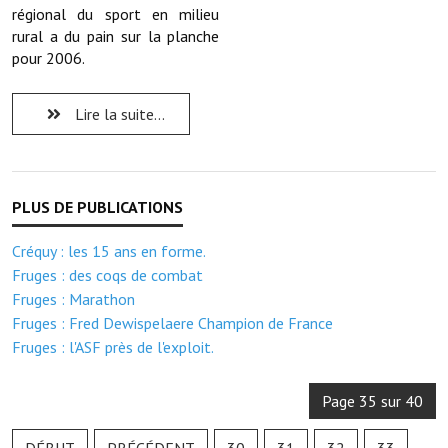
Note de synthèse financière
régional du sport en milieu
rural a du pain sur la planche
Rapport d'orientation budgétaire
pour 2006.
Actions et projets
Lire la suite...
Projets et travaux en cours
Procès verbaux des conseils municipaux
Communication
Créquy : les 15 ans en forme.
Le bulletin municipal : Fressinfo & Le Fressinois
Fruges : des coqs de combat
Toutes les publications
Fruges : Marathon
Fruges : Fred Dewispelaere Champion de France
Le village dans l'intercommunalité
Fruges : l'ASF près de l'exploit.
Communauté de communes
Page 35 sur 40
Autres groupements