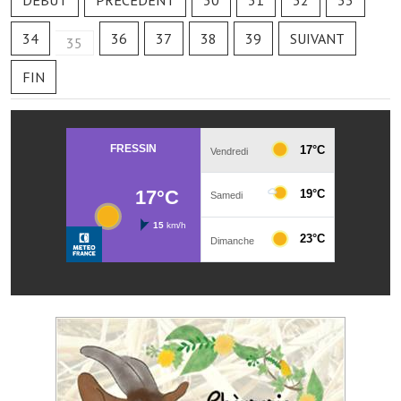
DÉBUT
PRÉCÉDENT
30
31
32
33
Les réseaux partenaires
34
36
37
38
39
SUIVANT
L'association des maires
35
FIN
L'office de tourisme
Le conseil départemental
VILLE PRATIQUE
Services publics intercommunaux
Affaires scolaires, CCAS
Eaux, assainissement
France services
France Renov
Déchets ménagers, tri sélectif, encombrants