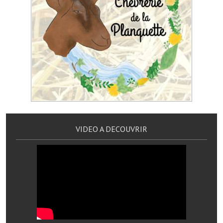
Services publics communaux
Démarches administratives
Urbanisme
Biens à louer
Terrains et maisons à vendre
Etablissements scolaires
VIDEO A DECOUVRIR
Equipements sportifs
Bibliothèque
Commerçants, artisans
Commerces et professions libérales
Exploitants agricoles