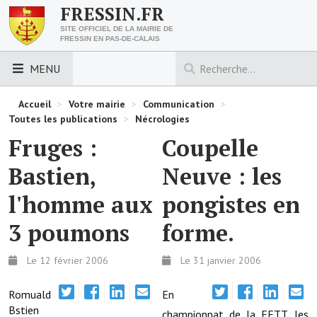
FRESSIN.FR
SITE OFFICIEL DE LA MAIRIE DE
FRESSIN EN PAS-DE-CALAIS
MENU
LES ESSENTIELS
Accueil
>
Votre mairie
>
Communication
>
Toutes les publications
>
Nécrologies
Découvrez Fressin
Fruges :
Coupelle
Venir à Fressin
Bastien,
Neuve : les
Urbanisme
l'homme aux
pongistes en
Nous contacter
3 poumons
forme.
Horaires de la mairie
Le 12 février 2006
Le 31 janvier 2006
Les foulées fressinoises
Romuald
En
Bstien
ACCÈS RAPIDE
championnat de la FFTT, les