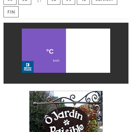
37
Les réseaux partenaires
FIN
L'association des maires
L'office de tourisme
Le conseil départemental
VILLE PRATIQUE
Services publics intercommunaux
Affaires scolaires, CCAS
Eaux, assainissement
France services
France Renov
Déchets ménagers, tri sélectif, encombrants