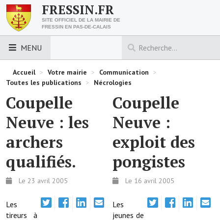
FRESSIN.FR
SITE OFFICIEL DE LA MAIRIE DE
FRESSIN EN PAS-DE-CALAIS
MENU
LES ESSENTIELS
Accueil
>
Votre mairie
>
Communication
>
Toutes les publications
>
Nécrologies
Découvrez Fressin
Coupelle
Coupelle
Venir à Fressin
Neuve : les
Neuve :
Urbanisme
archers
exploit des
Nous contacter
qualifiés.
pongistes
Horaires de la mairie
Le 23 avril 2005
Le 16 avril 2005
Les foulées fressinoises
Les
Les
tireurs à
jeunes de
ACCÈS RAPIDE