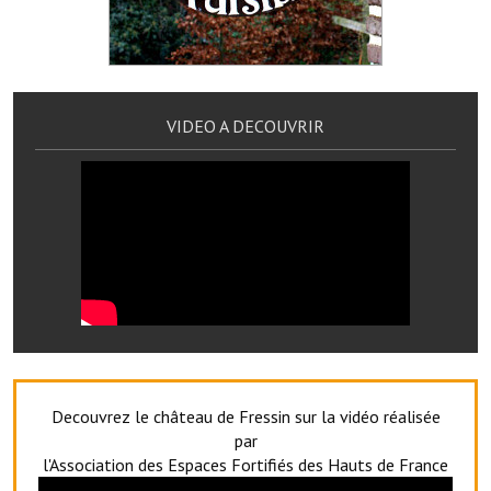
Services publics communaux
Démarches administratives
Urbanisme
VIDEO A DECOUVRIR
Biens à louer
Terrains et maisons à vendre
Etablissements scolaires
Equipements sportifs
Bibliothèque
Commerçants, artisans
Decouvrez le château de Fressin sur la vidéo réalisée
Commerces et professions libérales
par
l'Association des Espaces Fortifiés des Hauts de France
Exploitants agricoles