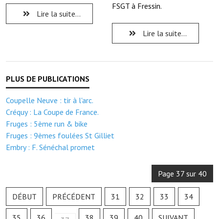
Note de synthèse financière
FSGT à Fressin.
Lire la suite...
Rapport d'orientation budgétaire
Lire la suite...
Actions et projets
Projets et travaux en cours
Procès verbaux des conseils municipaux
Coupelle Neuve : tir à l'arc.
Communication
Créquy : La Coupe de France.
Fruges : 5ème run & bike
Le bulletin municipal : Fressinfo & Le Fressinois
Fruges : 9èmes foulées St Gilliet
Toutes les publications
Embry : F. Sénéchal promet
Le village dans l'intercommunalité
Page 37 sur 40
Communauté de communes
DÉBUT
PRÉCÉDENT
31
32
33
34
Autres groupements
35
36
38
39
40
SUIVANT