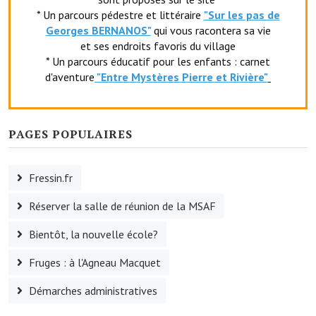
* Un parcours pédestre et littéraire
"Sur les pas de
Le foyer rural
Georges BERNANOS"
qui vous racontera sa vie
et ses endroits favoris du village
Le club de l'amitié
* Un parcours éducatif pour les enfants : carnet
Le comité des fêtes
d'aventure
"Entr
e Mystères Pierre et Rivière"
L'association Avotra-France
PAGES POPULAIRES
Le foyer de la Planquette
L'association des anciens combattants
Fressin.fr
L'association des anciens sapeurs-pompiers volontaires
Réserver la salle de réunion de la MSAF
Village sportif
Bientôt, la nouvelle école?
L'US Crequy Fressin
Fruges : à l'Agneau Macquet
La société de chasse
Démarches administratives
La société de pêche