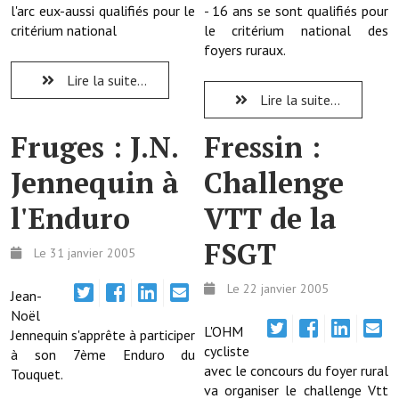
l'arc eux-aussi qualifiés pour le
- 16 ans se sont qualifiés pour
critérium national
le critérium national des
Démarches administratives
foyers ruraux.
Projets et travaux en cours
Lire la suite...
Lire la suite...
Fêtes et manifestations
Fruges : J.N.
Fressin :
Numéros d'urgence
Jennequin à
Challenge
Terrains et maisons à vendre
l'Enduro
VTT de la
VOTRE MAIRIE
FSGT
Le 31 janvier 2005
Elus et agents
Le 22 janvier 2005
Jean-
L'équipe municipale
Noël
L'OHM
Jennequin s'apprête à participer
Le personnel municipal
cycliste
à son 7ème Enduro du
avec le concours du foyer rural
Les moyens financiers
Touquet.
va organiser le challenge Vtt