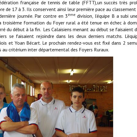
édération française de tennis de table (FFTT),un succès très pr
re de 17 à 3. Ils conservent ainsi leur première pace au classement
ème
dernière journée. Par contre en 3
division, l’équipe B a subi un
la troisième formation du Foyer rural a été tenue en échec à domi
erré du début à la fin. Les Calaisiens menant au début se faisaient 
iers se faisaient rejoindre dans les deux derniers matchs. L’équi
iois et Yoan Bécart. Le prochain rendez-vous est fixé dans 2 sem
s au critérium inter départemental des Foyers Ruraux.