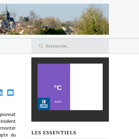
mpionnat
résident
r monter
LES ESSENTIELS
mpte du