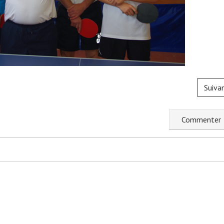
Suiva
C