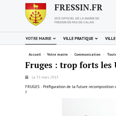
FRESSIN.FR
SITE OFFICIEL DE LA MAIRIE DE
FRESSIN EN PAS-DE-CALAIS
VOTRE MAIRIE
VILLE PRATIQUE
VILLE
Accueil
>
Votre mairie
>
Communication
>
Toute
Fruges : trop forts les 
Le 31 mars 2013
FRUGES : Préfiguration de la future recomposition du
?