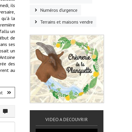
edi, ils
Numéros d'urgence
ersaire,
 qu'à la
Terrains et maisons vendre
première
fallu un
début de
dans ses
osait un
 Antoine
trée des
èrent au
nt
ommenter
VIDEO A DECOUVRIR