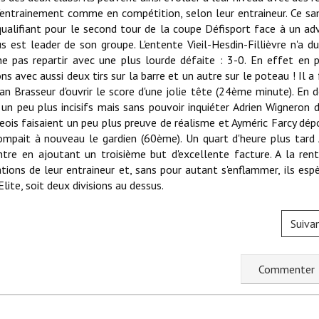
entrainement comme en compétition, selon leur entraineur. Ce sam
ualifiant pour le second tour de la coupe Défisport face à un adv
s est leader de son groupe. L'entente Vieil-Hesdin-Fillièvre n'a du
ne pas repartir avec une plus lourde défaite : 3-0. En effet en 
s avec aussi deux tirs sur la barre et un autre sur le poteau ! Il a 
an Brasseur d'ouvrir le score d'une jolie tête (24ème minute). En 
un peu plus incisifs mais sans pouvoir inquiéter Adrien Wigneron 
geois faisaient un peu plus preuve de réalisme et Ayméric Farcy dép
trompait à nouveau le gardien (60ème). Un quart d'heure plus tard
ntre en ajoutant un troisième but d'excellente facture. A la ren
tations de leur entraineur et, sans pour autant s'enflammer, ils esp
ite, soit deux divisions au dessus.
Suiva
C