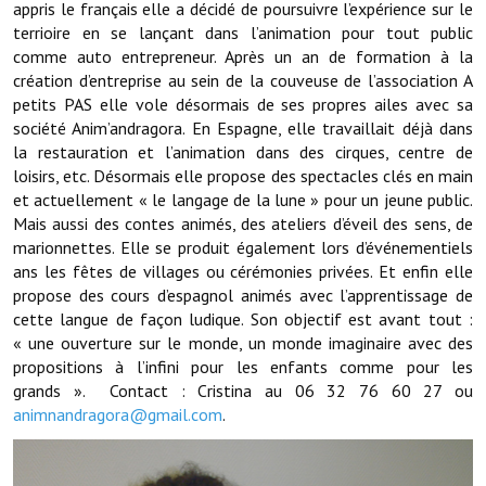
appris le français elle a décidé de poursuivre l’expérience sur le
terrioire en se lançant dans l’animation pour tout public
Démarches administratives
comme auto entrepreneur. Après un an de formation à la
création d’entreprise au sein de la couveuse de l’association A
Projets et travaux en cours
petits PAS elle vole désormais de ses propres ailes avec sa
société Anim’andragora. En Espagne, elle travaillait déjà dans
Fêtes et manifestations
la restauration et l’animation dans des cirques, centre de
loisirs, etc. Désormais elle propose des spectacles clés en main
Numéros d'urgence
et actuellement « le langage de la lune » pour un jeune public.
Mais aussi des contes animés, des ateliers d’éveil des sens, de
Terrains et maisons à vendre
marionnettes. Elle se produit également lors d’événementiels
ans les fêtes de villages ou cérémonies privées. Et enfin elle
VOTRE MAIRIE
propose des cours d’espagnol animés avec l’apprentissage de
cette langue de façon ludique. Son objectif est avant tout :
Elus et agents
« une ouverture sur le monde, un monde imaginaire avec des
propositions à l’infini pour les enfants comme pour les
L'équipe municipale
grands ». Contact : Cristina au 06 32 76 60 27 ou
Le personnel municipal
animnandragora@gmail.com
.
Les moyens financiers