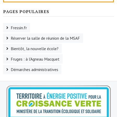
Le sport au foyer rural
PAGES POPULAIRES
Les foulées Fressinoises
Fressin.fr
Fêtes et manifestations
Réserver la salle de réunion de la MSAF
Le calendrier annuel
Bientôt, la nouvelle école?
Liste et coordonnées des associations
Fruges : à l'Agneau Macquet
TOURISME, PATRIMOINE
Démarches administratives
Fressin, ville d'histoire
L'église
Les panneaux du patrimoine
Le château
Georges Bernanos