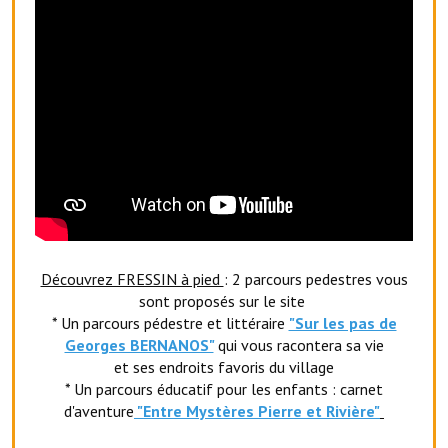
Le foyer rural
Le club de l'amitié
Le comité des fêtes
L'association Avotra-France
Le foyer de la Planquette
L'association des anciens combattants
L'association des anciens sapeurs-pompiers volontaires
Découvrez FRESSIN à pied
: 2 parcours pedestres vous
sont proposés sur le site
Village sportif
* Un parcours pédestre et littéraire
"Sur les pas de
Georges BERNANOS"
qui vous racontera sa vie
L'US Crequy Fressin
et ses endroits favoris du village
* Un parcours éducatif pour les enfants : carnet
La société de chasse
d'aventure
"Entr
e Mystères Pierre et Rivière"
La société de pêche