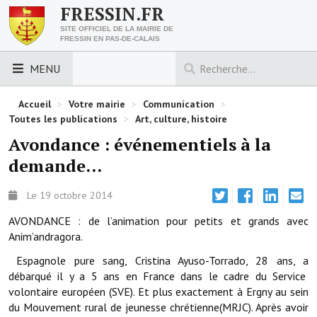
FRESSIN.FR
SITE OFFICIEL DE LA MAIRIE DE
FRESSIN EN PAS-DE-CALAIS
MENU
LES ESSENTIELS
Accueil
>
Votre mairie
>
Communication
>
Toutes les publications
>
Art, culture, histoire
Découvrez Fressin
Avondance : événementiels à la
demande...
Venir à Fressin
Urbanisme
Le 19 octobre 2014
AVONDANCE : de l’animation pour petits et grands avec
Nous contacter
Anim’andragora.
Horaires de la mairie
Espagnole pure sang, Cristina Ayuso-Torrado, 28 ans, a
débarqué il y a 5 ans en France dans le cadre du Service
Les foulées fressinoises
volontaire européen (SVE). Et plus exactement à Ergny au sein
du Mouvement rural de jeunesse chrétienne(MRJC). Après avoir
ACCÈS RAPIDE