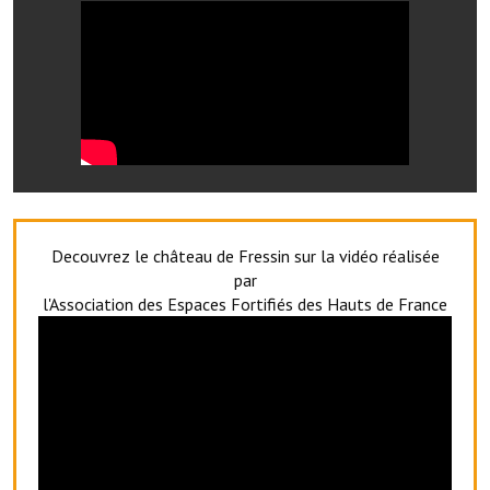
Artisans
Agents immobiliers
Réserver une salle
Salle Georges Delépine
Maison des services et des associations fressinoises
VILLE ACTIVE
Decouvrez le château de Fressin sur la vidéo réalisée
par
Village culturel
l'Association des Espaces Fortifiés des Hauts de France
La société musicale de l'Avenir Fressinois
La troupe théâtrale de l'Avenir Fressinois
Les Amis du Patrimoine
L'association du château