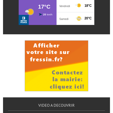
Services publics communaux
Démarches administratives
Urbanisme
Biens à louer
Terrains et maisons à vendre
Etablissements scolaires
Equipements sportifs
Bibliothèque
Commerçants, artisans
Commerces et professions libérales
VIDEO A DECOUVRIR
Exploitants agricoles