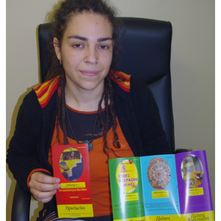
Note de synthèse financière
Rapport d'orientation budgétaire
Actions et projets
Projets et travaux en cours
Procès verbaux des conseils municipaux
Communication
Le bulletin municipal : Fressinfo & Le Fressinois
Toutes les publications
Le village dans l'intercommunalité
Communauté de communes
Autres groupements