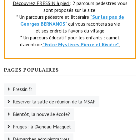
Découvrez FRESSIN à pied
: 2 parcours pedestres vous
Le sport au foyer rural
sont proposés sur le site
* Un parcours pédestre et littéraire
"Sur les pas de
Les foulées Fressinoises
Georges BERNANOS"
qui vous racontera sa vie
et ses endroits favoris du village
Fêtes et manifestations
* Un parcours éducatif pour les enfants : carnet
d'aventure
"Entr
e Mystères Pierre et Rivière"
Le calendrier annuel
Liste et coordonnées des associations
PAGES POPULAIRES
TOURISME, PATRIMOINE
Fressin, ville d'histoire
Fressin.fr
L'église
Réserver la salle de réunion de la MSAF
Les panneaux du patrimoine
Bientôt, la nouvelle école?
Le château
Fruges : à l'Agneau Macquet
Démarches administratives
Georges Bernanos