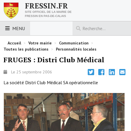
FRESSIN.FR
SITE OFFICIEL DE LA MAIRIE DE
FRESSIN EN PAS-DE-CALAIS
MENU
LES ESSENTIELS
Accueil
>
Votre mairie
>
Communication
>
Toutes les publications
>
Personnalités locales
Découvrez Fressin
FRUGES : Distri Club Médical
Venir à Fressin
Le 25 septembre 2006
Urbanisme
La société Distri Club Médical SA opérationnelle
Nous contacter
Horaires de la mairie
Les foulées fressinoises
ACCÈS RAPIDE