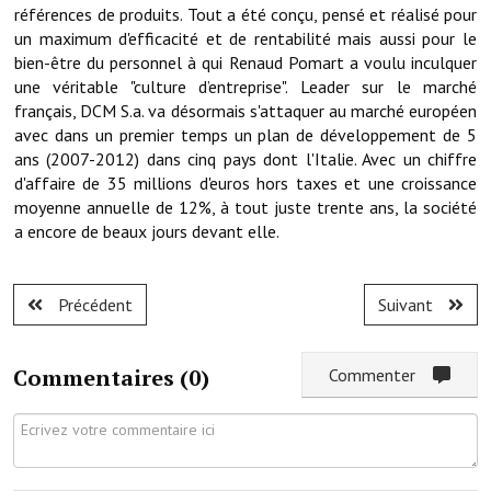
Les réseaux partenaires
références de produits. Tout a été conçu, pensé et réalisé pour
un maximum d'efficacité et de rentabilité mais aussi pour le
L'association des maires
bien-être du personnel à qui Renaud Pomart a voulu inculquer
une véritable "culture d’entreprise". Leader sur le marché
L'office de tourisme
français, DCM S.a. va désormais s'attaquer au marché européen
avec dans un premier temps un plan de développement de 5
Le conseil départemental
ans (2007-2012) dans cinq pays dont l'Italie. Avec un chiffre
d'affaire de 35 millions d'euros hors taxes et une croissance
VILLE PRATIQUE
moyenne annuelle de 12%, à tout juste trente ans, la société
a encore de beaux jours devant elle.
Services publics intercommunaux
Affaires scolaires, CCAS
Précédent
Suivant
Eaux, assainissement
Commentaires (
0
)
Commenter
France services
France Renov
Déchets ménagers, tri sélectif, encombrants