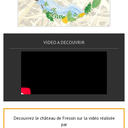
Artisans
Agents immobiliers
Réserver une salle
Salle Georges Delépine
VIDEO A DECOUVRIR
Maison des services et des associations fressinoises
VILLE ACTIVE
Village culturel
La société musicale de l'Avenir Fressinois
La troupe théâtrale de l'Avenir Fressinois
Les Amis du Patrimoine
Decouvrez le château de Fressin sur la vidéo réalisée
L'association du château
par