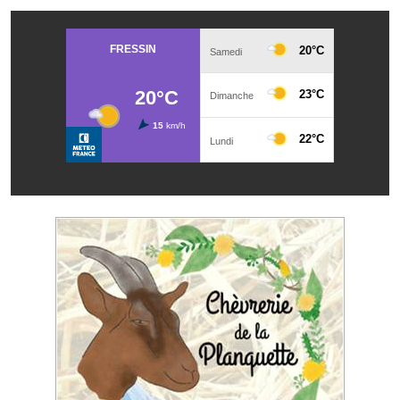
Services publics communaux
Démarches administratives
Urbanisme
Biens à louer
Terrains et maisons à vendre
Etablissements scolaires
Equipements sportifs
Bibliothèque
Commerçants, artisans
Commerces et professions libérales
Exploitants agricoles