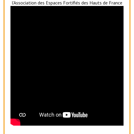
l'Association des Espaces Fortifiés des Hauts de France
Le foyer rural
Le club de l'amitié
Le comité des fêtes
L'association Avotra-France
Le foyer de la Planquette
L'association des anciens combattants
L'association des anciens sapeurs-pompiers volontaires
Village sportif
L'US Crequy Fressin
La société de chasse
La société de pêche