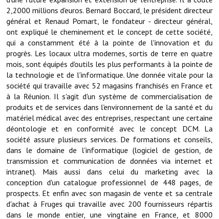
Note de synthèse financière
2,2000 millions d'euros. Bernard Boccard, le président directeur
général et Renaud Pomart, le fondateur - directeur général,
Rapport d'orientation budgétaire
ont expliqué le cheminement et le concept de cette société,
qui a constamment été à la pointe de l'innovation et du
Actions et projets
progrès. Les locaux ultra modernes, sortis de terre en quatre
mois, sont équipés d'outils les plus performants à la pointe de
Projets et travaux en cours
la technologie et de l'informatique. Une donnée vitale pour la
Procès verbaux des conseils municipaux
société qui travaille avec 52 magasins franchisés en France et
à la Réunion. Il s'agit d'un système de commercialisation de
Communication
produits et de services dans l'environnement de la santé et du
matériel médical avec des entreprises, respectant une certaine
Le bulletin municipal : Fressinfo & Le Fressinois
déontologie et en conformité avec le concept DCM. La
société assure plusieurs services. De formations et conseils,
Toutes les publications
dans le domaine de l'informatique (logiciel de gestion, de
transmission et communication de données via internet et
Le village dans l'intercommunalité
intranet). Mais aussi dans celui du marketing avec la
conception d'un catalogue professionnel de 448 pages, de
Communauté de communes
prospects. Et enfin avec son magasin de vente et sa centrale
Autres groupements
d'achat à Fruges qui travaille avec 200 fournisseurs répartis
dans le monde entier, une vingtaine en France, et 8000