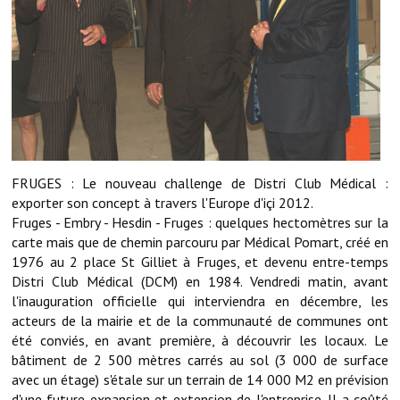
Démarches administratives
Projets et travaux en cours
Fêtes et manifestations
Numéros d'urgence
FRUGES : Le nouveau challenge de Distri Club Médical :
Terrains et maisons à vendre
exporter son concept à travers l'Europe d'içi 2012.
Fruges - Embry - Hesdin - Fruges : quelques hectomètres sur la
VOTRE MAIRIE
carte mais que de chemin parcouru par Médical Pomart, créé en
1976 au 2 place St Gilliet à Fruges, et devenu entre-temps
Elus et agents
Distri Club Médical (DCM) en 1984. Vendredi matin, avant
l'inauguration officielle qui interviendra en décembre, les
L'équipe municipale
acteurs de la mairie et de la communauté de communes ont
Le personnel municipal
été conviés, en avant première, à découvrir les locaux. Le
bâtiment de 2 500 mètres carrés au sol (3 000 de surface
Les moyens financiers
avec un étage) s'étale sur un terrain de 14 000 M2 en prévision
d'une future expansion et extension de l'entreprise. Il a coûté