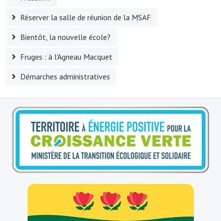
Réserver la salle de réunion de la MSAF
Village d'art
Bientôt, la nouvelle école?
Les sculptures du village
Fruges : à l'Agneau Macquet
Une église dans l'église
Démarches administratives
Fressin, cité verte et tourisme sportif
Le sentier de la Planquette
Fressin, lauréat village fleuri
Le sentier de découverte du village
Les foulées Fressinoises
Le parcours cyclo le soleil de satan
Acteurs du tourisme
Les étangs de Fressin