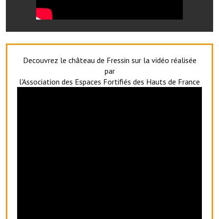
Le foyer rural
Le club de l'amitié
Le comité des fêtes
Decouvrez le château de Fressin sur la vidéo réalisée
par
L'association Avotra-France
l'Association des Espaces Fortifiés des Hauts de France
Le foyer de la Planquette
L'association des anciens combattants
L'association des anciens sapeurs-pompiers volontaires
Village sportif
L'US Crequy Fressin
La société de chasse
La société de pêche