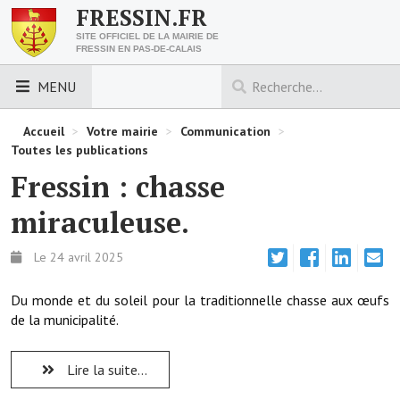
FRESSIN.FR
SITE OFFICIEL DE LA MAIRIE DE
FRESSIN EN PAS-DE-CALAIS
MENU
LES ESSENTIELS
Accueil
>
Votre mairie
>
Communication
>
Toutes les publications
Découvrez Fressin
Fressin : chasse
Venir à Fressin
miraculeuse.
Urbanisme
Le 24 avril 2025
Nous contacter
Du monde et du soleil pour la traditionnelle chasse aux œufs
Horaires de la mairie
de la municipalité.
Les foulées fressinoises
Lire la suite...
ACCÈS RAPIDE