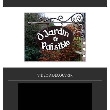
Artisans
Agents immobiliers
Réserver une salle
Salle Georges Delépine
Maison des services et des associations fressinoises
VILLE ACTIVE
Village culturel
VIDEO A DECOUVRIR
La société musicale de l'Avenir Fressinois
La troupe théâtrale de l'Avenir Fressinois
Les Amis du Patrimoine
L'association du château