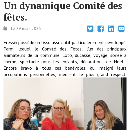
Un dynamique Comité des
Démarches administratives
fêtes.
Projets et travaux en cours
Le 29 mars 2025
Fêtes et manifestations
Fressin posséde un tissu associatif particulièrement développé.
Numéros d'urgence
Parmi lequel le Comité des Fêtes, l'un des principaux
animateurs de la commune. Loto, ducasse, voyage, soirée à
Terrains et maisons à vendre
théme, spectacle pour les enfants, décorations de Noël...
Encore bravo à tous ces bénévoles, qui malgré leurs
VOTRE MAIRIE
occupations personnelles, méritent le plus grand respect.
Elus et agents
L'équipe municipale
Le personnel municipal
Les moyens financiers