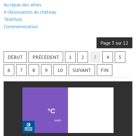
Au repas des aînés.
Services publics communaux
A l'Association du château.
Démarches administratives
Téléthon
Commémoration.
Urbanisme
Biens à louer
Page 3 sur 12
Terrains et maisons à vendre
DÉBUT
PRÉCÉDENT
1
2
3
4
5
Etablissements scolaires
6
7
8
9
10
SUIVANT
FIN
Equipements sportifs
Bibliothèque
Commerçants, artisans
Commerces et professions libérales
Exploitants agricoles