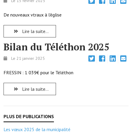
Le 15 février 2025
Les réseaux partenaires
L'association des maires
De nouveaux vtraux à l'église
L'office de tourisme
Lire la suite...
Le conseil départemental
Bilan du Téléthon 2025
VILLE PRATIQUE
Le 21 janvier 2025
Services publics intercommunaux
FRESSIN : 1 039€ pour le Téléthon
Affaires scolaires, CCAS
Eaux, assainissement
Lire la suite...
France services
France Renov
Déchets ménagers, tri sélectif, encombrants
Les vœux 2025 de la municipalité