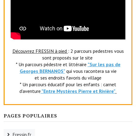
Le sport au foyer rural
Les foulées Fressinoises
Fêtes et manifestations
Le calendrier annuel
Découvrez FRESSIN à pied
: 2 parcours pedestres vous
Liste et coordonnées des associations
sont proposés sur le site
* Un parcours pédestre et littéraire
"Sur les pas de
TOURISME, PATRIMOINE
Georges BERNANOS"
qui vous racontera sa vie
et ses endroits favoris du village
* Un parcours éducatif pour les enfants : carnet
Fressin, ville d'histoire
d'aventure
"Entr
e Mystères Pierre et Rivière"
L'église
Les panneaux du patrimoine
PAGES POPULAIRES
Le château
Fressin.fr
Georges Bernanos