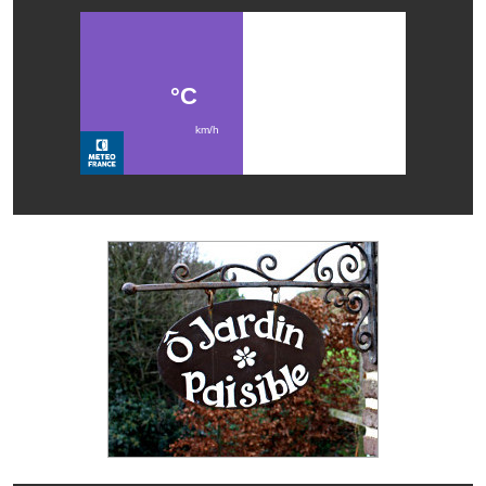
Services publics communaux
Démarches administratives
Urbanisme
Biens à louer
Terrains et maisons à vendre
Etablissements scolaires
Equipements sportifs
Bibliothèque
Commerçants, artisans
Commerces et professions libérales
Exploitants agricoles