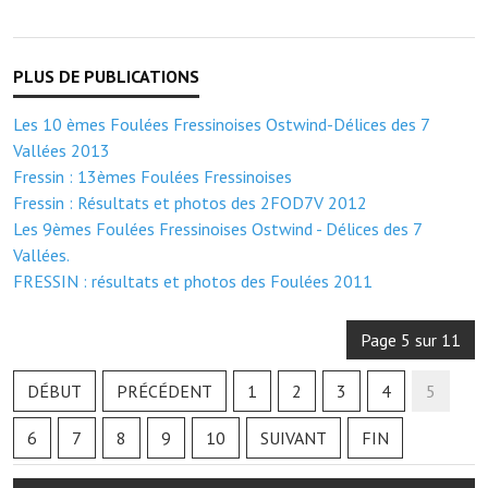
Les réseaux partenaires
L'association des maires
L'office de tourisme
Les 10 èmes Foulées Fressinoises Ostwind-Délices des 7
Le conseil départemental
Vallées 2013
Fressin : 13èmes Foulées Fressinoises
VILLE PRATIQUE
Fressin : Résultats et photos des 2FOD7V 2012
Les 9èmes Foulées Fressinoises Ostwind - Délices des 7
Services publics intercommunaux
Vallées.
FRESSIN : résultats et photos des Foulées 2011
Affaires scolaires, CCAS
Eaux, assainissement
Page 5 sur 11
France services
DÉBUT
PRÉCÉDENT
1
2
3
4
5
France Renov
6
7
8
9
10
SUIVANT
FIN
Déchets ménagers, tri sélectif, encombrants