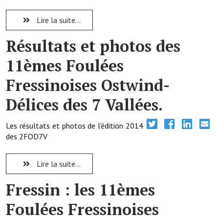
Lire la suite...
Démarches administratives
Résultats et photos des
Projets et travaux en cours
11èmes Foulées
Fêtes et manifestations
Fressinoises Ostwind-
Numéros d'urgence
Délices des 7 Vallées.
Terrains et maisons à vendre
VOTRE MAIRIE
Les résultats et photos de l'édition 2014
des 2FOD7V
Elus et agents
Lire la suite...
L'équipe municipale
Fressin : les 11èmes
Le personnel municipal
Foulées Fressinoises
Les moyens financiers