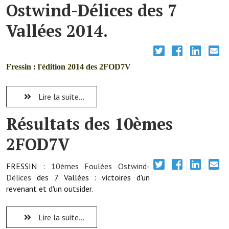
Ostwind-Délices des 7
Note de synthèse financière
Vallées 2014.
Rapport d'orientation budgétaire
Actions et projets
Fressin : l'édition 2014 des 2FOD7V
Projets et travaux en cours
Procès verbaux des conseils municipaux
Lire la suite...
Communication
Résultats des 10èmes
Le bulletin municipal : Fressinfo & Le Fressinois
2FOD7V
Toutes les publications
FRESSIN :
10èmes
Foulées Ostwind-
Le village dans l'intercommunalité
Délices
des 7 Vallées : victoires d'un
revenant et d'un outsider.
Communauté de communes
Autres groupements
Lire la suite...