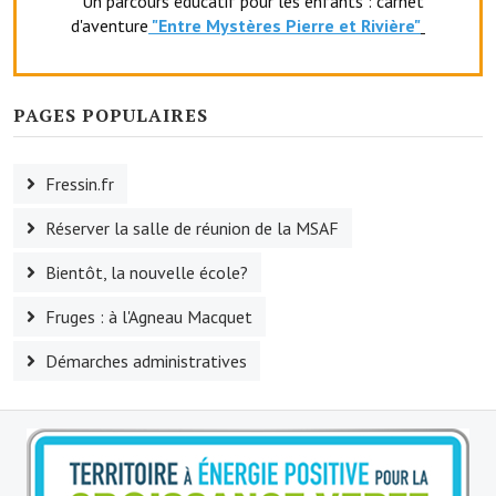
* Un parcours éducatif pour les enfants : carnet
d'aventure
"Entr
e Mystères Pierre et Rivière"
Le sport au foyer rural
Les foulées Fressinoises
PAGES POPULAIRES
Fêtes et manifestations
Le calendrier annuel
Fressin.fr
Liste et coordonnées des associations
Réserver la salle de réunion de la MSAF
TOURISME, PATRIMOINE
Bientôt, la nouvelle école?
Fressin, ville d'histoire
Fruges : à l'Agneau Macquet
L'église
Démarches administratives
Les panneaux du patrimoine
Le château
Georges Bernanos