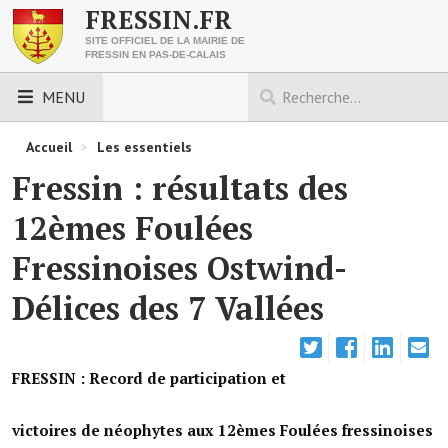
FRESSIN.FR
SITE OFFICIEL DE LA MAIRIE DE
FRESSIN EN PAS-DE-CALAIS
MENU
LES ESSENTIELS
Accueil
>
Les essentiels
Fressin : résultats des
Découvrez Fressin
12èmes Foulées
Venir à Fressin
Fressinoises Ostwind-
Urbanisme
Délices des 7 Vallées
Nous contacter
Horaires de la mairie
FRESSIN : Record de participation et
Les foulées fressinoises
victoires de néophytes aux 12èmes Foulées fressinoises
ACCÈS RAPIDE