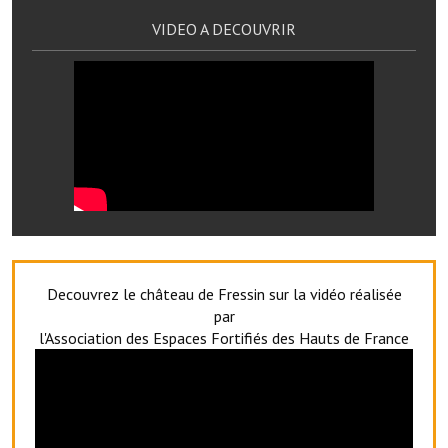
Artisans
VIDEO A DECOUVRIR
Agents immobiliers
Réserver une salle
Salle Georges Delépine
Maison des services et des associations fressinoises
VILLE ACTIVE
Village culturel
Decouvrez le château de Fressin sur la vidéo réalisée
La société musicale de l'Avenir Fressinois
par
l'Association des Espaces Fortifiés des Hauts de France
La troupe théâtrale de l'Avenir Fressinois
Les Amis du Patrimoine
L'association du château