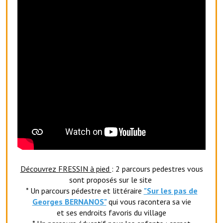
Le foyer rural
Le club de l'amitié
Le comité des fêtes
L'association Avotra-France
Le foyer de la Planquette
L'association des anciens combattants
L'association des anciens sapeurs-pompiers volontaires
Village sportif
Découvrez FRESSIN à pied
: 2 parcours pedestres vous
L'US Crequy Fressin
sont proposés sur le site
* Un parcours pédestre et littéraire
"Sur les pas de
La société de chasse
Georges BERNANOS"
qui vous racontera sa vie
et ses endroits favoris du village
La société de pêche