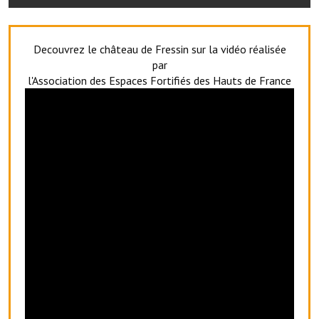
O' jardin paisible
Decouvrez le château de Fressin sur la vidéo réalisée
Les gites ruraux
par
l'Association des Espaces Fortifiés des Hauts de France
L'office du tourisme
La chèvrerie de la Planquette