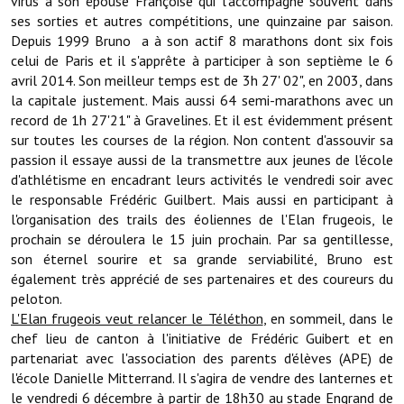
virus à son épouse Françoise qui l'accompagne souvent dans
Les réseaux partenaires
ses sorties et autres compétitions, une quinzaine par saison.
Depuis 1999 Bruno a à son actif 8 marathons dont six fois
L'association des maires
celui de Paris et il s'apprête à participer à son septième le 6
L'office de tourisme
avril 2014. Son meilleur temps est de 3h 27' 02", en 2003, dans
la capitale justement. Mais aussi 64 semi-marathons avec un
Le conseil départemental
record de 1h 27'21" à Gravelines. Et il est évidemment présent
sur toutes les courses de la région. Non content d'assouvir sa
VILLE PRATIQUE
passion il essaye aussi de la transmettre aux jeunes de l'école
d'athlétisme en encadrant leurs activités le vendredi soir avec
le responsable Frédéric Guilbert. Mais aussi en participant à
Services publics intercommunaux
l'organisation des trails des éoliennes de l'Elan frugeois, le
Affaires scolaires, CCAS
prochain se déroulera le 15 juin prochain. Par sa gentillesse,
son éternel sourire et sa grande serviabilité, Bruno est
Eaux, assainissement
également très apprécié de ses partenaires et des coureurs du
peloton.
France services
L'Elan frugeois veut relancer le Téléthon
, en sommeil, dans le
chef lieu de canton à l'initiative de Frédéric Guibert et en
France Renov
partenariat avec l'association des parents d'élèves (APE) de
l'école Danielle Mitterrand. Il s'agira de vendre des lanternes et
Déchets ménagers, tri sélectif, encombrants
le vendredi 6 décembre à partir de 18h30 au stade Engrand de