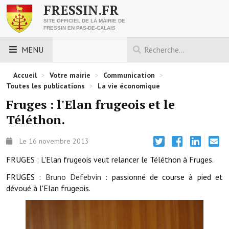
FRESSIN.FR
SITE OFFICIEL DE LA MAIRIE DE
FRESSIN EN PAS-DE-CALAIS
MENU
LES ESSENTIELS
Accueil
>
Votre mairie
>
Communication
>
Toutes les publications
>
La vie économique
Découvrez Fressin
Fruges : l'Elan frugeois et le
Téléthon.
Venir à Fressin
Urbanisme
Le 16 novembre 2013
FRUGES : L'Elan frugeois veut relancer le Téléthon à Fruges.
Nous contacter
FRUGES :
Bruno
Defebvin
: passionné de course à pied et
Horaires de la mairie
dévoué à l'Elan frugeois.
Les foulées fressinoises
ACCÈS RAPIDE