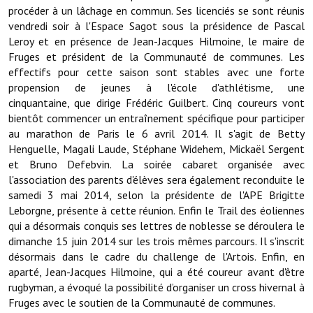
procéder à un lâchage en commun. Ses licenciés se sont réunis
Services publics communaux
vendredi soir à l'Espace Sagot sous la présidence de Pascal
Démarches administratives
Leroy et en présence de Jean-Jacques Hilmoine, le maire de
Fruges et président de la Communauté de communes. Les
Urbanisme
effectifs pour cette saison sont stables avec une forte
propension de jeunes à l'école d'athlétisme, une
Biens à louer
cinquantaine, que dirige Frédéric Guilbert. Cinq coureurs vont
bientôt commencer un entraînement spécifique pour participer
Terrains et maisons à vendre
au marathon de Paris le 6 avril 2014. Il s'agit de Betty
Henguelle, Magali Laude, Stéphane Widehem, Mickaël Sergent
Etablissements scolaires
et Bruno Defebvin. La soirée cabaret organisée avec
l'association des parents d'élèves sera également reconduite le
Equipements sportifs
samedi 3 mai 2014, selon la présidente de l'APE Brigitte
Leborgne, présente à cette réunion. Enfin le Trail des éoliennes
Bibliothèque
qui a désormais conquis ses lettres de noblesse se déroulera le
Commerçants, artisans
dimanche 15 juin 2014 sur les trois mêmes parcours. Il s'inscrit
désormais dans le cadre du challenge de l'Artois. Enfin, en
Commerces et professions libérales
aparté, Jean-Jacques Hilmoine, qui a été coureur avant d'être
rugbyman, a évoqué la possibilité d’organiser un cross hivernal à
Exploitants agricoles
Fruges avec le soutien de la Communauté de communes.