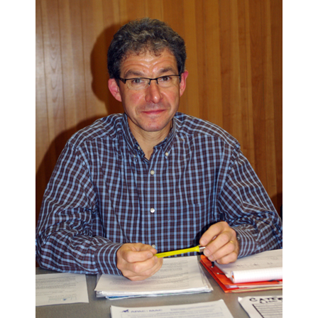
Démarches administratives
Projets et travaux en cours
Fêtes et manifestations
Numéros d'urgence
Terrains et maisons à vendre
VOTRE MAIRIE
Elus et agents
L'équipe municipale
Le personnel municipal
Les moyens financiers