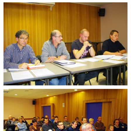
Artisans
Agents immobiliers
Réserver une salle
Salle Georges Delépine
Maison des services et des associations fressinoises
VILLE ACTIVE
Village culturel
La société musicale de l'Avenir Fressinois
La troupe théâtrale de l'Avenir Fressinois
Les Amis du Patrimoine
L'association du château