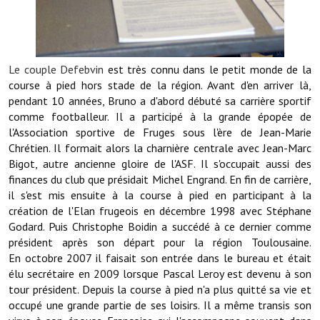
Note de synthèse financière
Rapport d'orientation budgétaire
Actions et projets
Le couple Defebvin
est très connu dans le petit monde de la
course à pied hors stade de la région. Avant d'en arriver là,
Projets et travaux en cours
pendant 10 années, Bruno a d'abord débuté sa carrière sportif
comme footballeur. Il a participé à la grande épopée de
Procès verbaux des conseils municipaux
l'Association sportive de Fruges sous l'ère de Jean-Marie
Chrétien. Il formait alors la charnière centrale avec Jean-Marc
Communication
Bigot, autre ancienne gloire de l'ASF. Il s'occupait aussi des
finances du club que présidait Michel Engrand. En fin de carrière,
Le bulletin municipal : Fressinfo & Le Fressinois
il s'est mis ensuite à la course à pied en participant à la
Toutes les publications
création de l'Elan frugeois en décembre 1998 avec Stéphane
Godard. Puis Christophe Boidin a succédé à ce dernier comme
Le village dans l'intercommunalité
président après son départ pour la région Toulousaine.
En octobre 2007 il faisait son entrée dans le bureau et était
Communauté de communes
élu secrétaire en 2009 lorsque Pascal Leroy est devenu à son
tour président. Depuis la course à pied n'a plus quitté sa vie et
Autres groupements
occupé une grande partie de ses loisirs. Il a même transis son