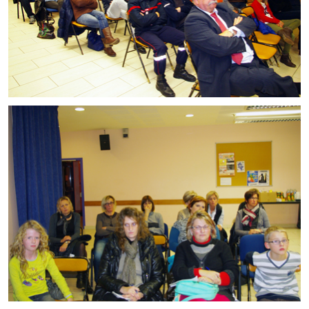
Le foyer rural
Le club de l'amitié
Le comité des fêtes
L'association Avotra-France
Le foyer de la Planquette
L'association des anciens combattants
L'association des anciens sapeurs-pompiers volontaires
Village sportif
L'US Crequy Fressin
La société de chasse
La société de pêche