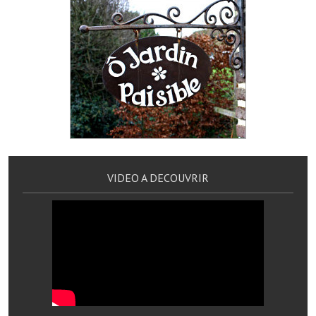
Village d'art
Les sculptures du village
Une église dans l'église
Fressin, cité verte et tourisme sportif
Le sentier de la Planquette
Fressin, lauréat village fleuri
VIDEO A DECOUVRIR
Le sentier de découverte du village
Les foulées Fressinoises
Le parcours cyclo le soleil de satan
Acteurs du tourisme
Les étangs de Fressin