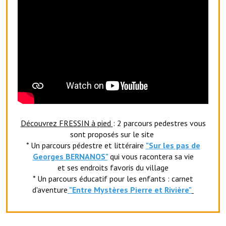
Le foyer rural
Le club de l'amitié
Le comité des fêtes
L'association Avotra-France
Le foyer de la Planquette
L'association des anciens combattants
Découvrez FRESSIN à pied
: 2 parcours pedestres vous
sont proposés sur le site
L'association des anciens sapeurs-pompiers volontaires
* Un parcours pédestre et littéraire
"Sur les pas de
Georges BERNANOS"
qui vous racontera sa vie
Village sportif
et ses endroits favoris du village
L'US Crequy Fressin
* Un parcours éducatif pour les enfants : carnet
d'aventure
"Entr
e Mystères Pierre et Rivière"
La société de chasse
La société de pêche