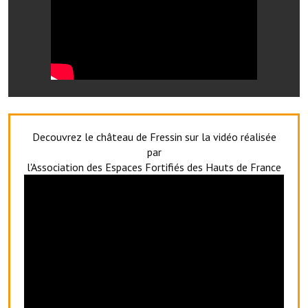
Artisans
Agents immobiliers
Réserver une salle
Salle Georges Delépine
Maison des services et des associations fressinoises
Decouvrez le château de Fressin sur la vidéo réalisée
par
VILLE ACTIVE
l'Association des Espaces Fortifiés des Hauts de France
Village culturel
La société musicale de l'Avenir Fressinois
La troupe théâtrale de l'Avenir Fressinois
Les Amis du Patrimoine
L'association du château