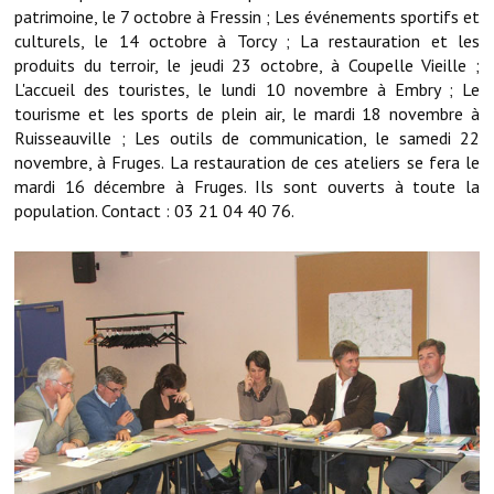
Note de synthèse financière
patrimoine, le 7 octobre à Fressin ; Les événements sportifs et
culturels, le 14 octobre à Torcy ; La restauration et les
Rapport d'orientation budgétaire
produits du terroir, le jeudi 23 octobre, à Coupelle Vieille ;
L'accueil des touristes, le lundi 10 novembre à Embry ; Le
Actions et projets
tourisme et les sports de plein air, le mardi 18 novembre à
Ruisseauville ; Les outils de communication, le samedi 22
Projets et travaux en cours
novembre, à Fruges. La restauration de ces ateliers se fera le
mardi 16 décembre à Fruges. Ils sont ouverts à toute la
Procès verbaux des conseils municipaux
population. Contact : 03 21 04 40 76.
Communication
Le bulletin municipal : Fressinfo & Le Fressinois
Toutes les publications
Le village dans l'intercommunalité
Communauté de communes
Autres groupements