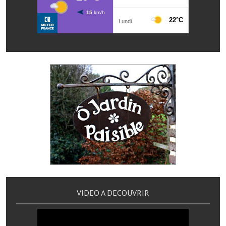
Services publics communaux
Démarches administratives
Urbanisme
Biens à louer
Terrains et maisons à vendre
Etablissements scolaires
Equipements sportifs
Bibliothèque
Commerçants, artisans
VIDEO A DECOUVRIR
Commerces et professions libérales
Exploitants agricoles