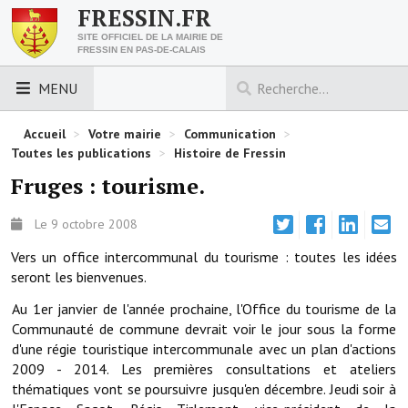
FRESSIN.FR
SITE OFFICIEL DE LA MAIRIE DE
FRESSIN EN PAS-DE-CALAIS
MENU
LES ESSENTIELS
Accueil
>
Votre mairie
>
Communication
>
Toutes les publications
>
Histoire de Fressin
Découvrez Fressin
Fruges : tourisme.
Venir à Fressin
Le 9 octobre 2008
Urbanisme
Vers un office intercommunal du tourisme : toutes les idées
seront les bienvenues.
Nous contacter
Au 1er janvier de l'année prochaine, l'Office du tourisme de la
Horaires de la mairie
Communauté de commune devrait voir le jour sous la forme
d'une régie touristique intercommunale avec un plan d'actions
Les foulées fressinoises
2009 - 2014. Les premières consultations et ateliers
thématiques vont se poursuivre jusqu'en décembre. Jeudi soir à
ACCÈS RAPIDE