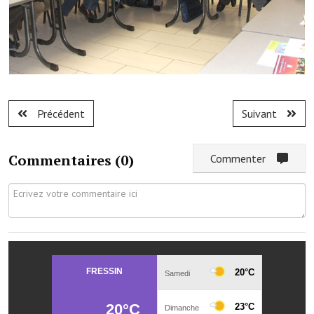
Les réseaux partenaires
L'association des maires
L'office de tourisme
Le conseil départemental
Précédent
Suivant
VILLE PRATIQUE
Services publics intercommunaux
Commentaires (
0
)
Commenter
Affaires scolaires, CCAS
Eaux, assainissement
France services
France Renov
Déchets ménagers, tri sélectif, encombrants