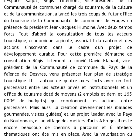
l'Espace Sagot, Régis Tirlemont, vice-président de la
Communauté de communes chargé du tourisme, de la culture
Démarches administratives
et de la communication, a lancé les trois coups du futur office
du tourisme de la Communauté de communes de Fruges en
Projets et travaux en cours
présence du président Jean-Jacques Hilmoine. Avec deux temps
forts. Tout d'abord la consultation de tous les acteurs
Fêtes et manifestations
touristique, économique, agricole, associatif du canton et des
actions s'inscrivant dans le cadre d'un projet de
Numéros d'urgence
développement durable. Pour cette première démarche de
consultation Régis Tirlemont a convié David Flahaut, vice-
Terrains et maisons à vendre
président de la Communauté de commune du Pays de la
faïence de Desvres, venu présenter leur plan de stratégie
VOTRE MAIRIE
touristique. Il ... autour de quatre axes forts avec un fort
partenariat entre les acteurs privés et institutionnels et un
Elus et agents
office du tourisme doté de moyens (2 emplois et demi et 165
000€ de budgets) qui coordonnent les actions entre
L'équipe municipale
partenaires. Mais aussi la création d'événementiels (balades
gourmandes, visites guidées) et un projet leader, avec le Pays
Le personnel municipal
du Boulonnais, et un village des métiers d'arts. A Fruges il reste
encore beaucoup de chemins à parcourir et 6 ateliers
Les moyens financiers
thématiques ont été mis en place. Avec la valorisation du