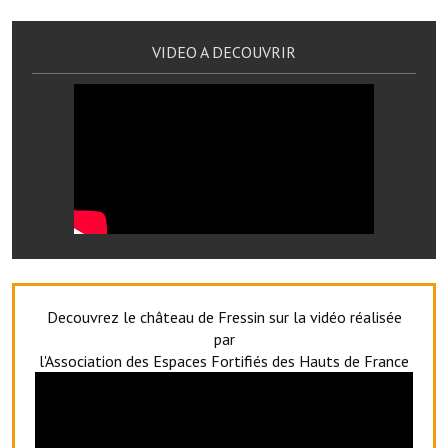
Services publics communaux
VIDEO A DECOUVRIR
Démarches administratives
Urbanisme
Biens à louer
Terrains et maisons à vendre
Etablissements scolaires
Equipements sportifs
Bibliothèque
Decouvrez le château de Fressin sur la vidéo réalisée
par
Commerçants, artisans
l'Association des Espaces Fortifiés des Hauts de France
Commerces et professions libérales
Exploitants agricoles