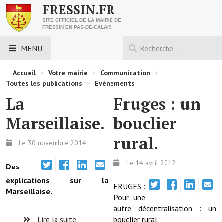
FRESSIN.FR
SITE OFFICIEL DE LA MAIRIE DE
FRESSIN EN PAS-DE-CALAIS
MENU
LES ESSENTIELS
Accueil
>
Votre mairie
>
Communication
>
Toutes les publications
>
Evénements
Découvrez Fressin
La
Fruges : un
Venir à Fressin
Marseillaise.
bouclier
Urbanisme
rural.
Le 30 novembre 2014
Nous contacter
Le 14 avril 2012
Des
Horaires de la mairie
explications sur la
FRUGES :
Marseillaise.
Les foulées fressinoises
Pour une
autre décentralisation : un
ACCÈS RAPIDE
Lire la suite...
bouclier rural.