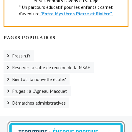
et ses endroits favoris du village
* Un parcours éducatif pour les enfants : carnet
Le foyer rural
d'aventure
"Entr
e Mystères Pierre et Rivière"
Le club de l'amitié
Le comité des fêtes
PAGES POPULAIRES
L'association Avotra-France
Fressin.fr
Le foyer de la Planquette
Réserver la salle de réunion de la MSAF
L'association des anciens combattants
Bientôt, la nouvelle école?
L'association des anciens sapeurs-pompiers volontaires
Fruges : à l'Agneau Macquet
Village sportif
Démarches administratives
L'US Crequy Fressin
La société de chasse
La société de pêche