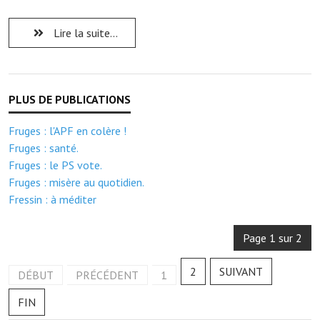
Note de synthèse financière
Lire la suite...
Rapport d'orientation budgétaire
Actions et projets
Projets et travaux en cours
Procès verbaux des conseils municipaux
Fruges : l'APF en colère !
Fruges : santé.
Communication
Fruges : le PS vote.
Le bulletin municipal : Fressinfo & Le Fressinois
Fruges : misère au quotidien.
Fressin : à méditer
Toutes les publications
Page 1 sur 2
Le village dans l'intercommunalité
Communauté de communes
2
SUIVANT
DÉBUT
PRÉCÉDENT
1
Autres groupements
FIN