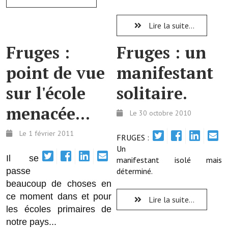
Démarches administratives
Lire la suite...
Projets et travaux en cours
Fruges :
Fruges : un
Fêtes et manifestations
point de vue
manifestant
Numéros d'urgence
sur l'école
solitaire.
Terrains et maisons à vendre
menacée...
Le 30 octobre 2010
VOTRE MAIRIE
Le 1 février 2011
FRUGES :
Un
Elus et agents
Il se
manifestant isolé mais
passe
déterminé.
L'équipe municipale
beaucoup de choses en
Le personnel municipal
ce moment dans et pour
Lire la suite...
les écoles primaires de
Les moyens financiers
notre pays...