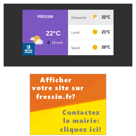
Les réseaux partenaires
L'association des maires
L'office de tourisme
Le conseil départemental
VILLE PRATIQUE
Services publics intercommunaux
Affaires scolaires, CCAS
Eaux, assainissement
France services
France Renov
Déchets ménagers, tri sélectif, encombrants