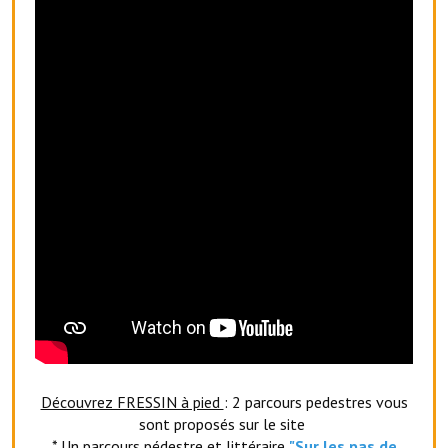
Artisans
Agents immobiliers
Réserver une salle
Salle Georges Delépine
Maison des services et des associations fressinoises
VILLE ACTIVE
Village culturel
La société musicale de l'Avenir Fressinois
La troupe théâtrale de l'Avenir Fressinois
Les Amis du Patrimoine
Découvrez FRESSIN à pied
: 2 parcours pedestres vous
sont proposés sur le site
L'association du château
* Un parcours pédestre et littéraire
"Sur les pas de