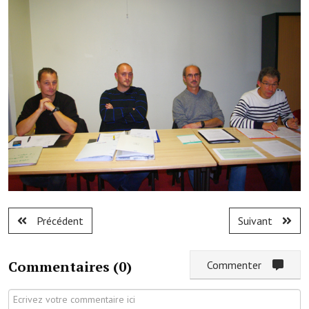
Note de synthèse financière
Rapport d'orientation budgétaire
Actions et projets
Projets et travaux en cours
Procès verbaux des conseils municipaux
Communication
Le bulletin municipal : Fressinfo & Le Fressinois
Toutes les publications
Précédent
Suivant
Le village dans l'intercommunalité
Communauté de communes
Commentaires (
0
)
Commenter
Autres groupements