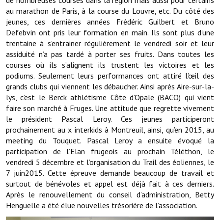
de nombreuses courses dans la région mais aussi pour certains
au marathon de Paris, à la course du Louvre, etc. Du côté des
Démarches administratives
jeunes, ces dernières années Frédéric Guilbert et Bruno
Defebvin ont pris leur formation en main. Ils sont plus d’une
Projets et travaux en cours
trentaine à s’entrainer régulièrement le vendredi soir et leur
assiduité n’a pas tardé à porter ses fruits. Dans toutes les
Fêtes et manifestations
courses où ils s’alignent ils trustent les victoires et les
podiums. Seulement leurs performances ont attiré l’œil des
Numéros d'urgence
grands clubs qui viennent les débaucher. Ainsi après Aire-sur-la-
lys, c’est le Berck athlétisme Côte d’Opale (BACO) qui vient
Terrains et maisons à vendre
faire son marché à Fruges. Une attitude que regrette vivement
le président Pascal Leroy. Ces jeunes participeront
VOTRE MAIRIE
prochainement au x interkids à Montreuil, ainsi, qu’en 2015, au
meeting du Touquet. Pascal Leroy a ensuite évoqué la
Elus et agents
participation de l’Elan frugeois au prochain Téléthon, le
vendredi 5 décembre et l’organisation du Trail des éoliennes, le
L'équipe municipale
7 juin2015. Cette épreuve demande beaucoup de travail et
surtout de bénévoles et appel est déjà fait à ces derniers.
Le personnel municipal
Après le renouvellement du conseil d’administration, Betty
Henguelle a été élue nouvelles trésorière de l’association.
Les moyens financiers