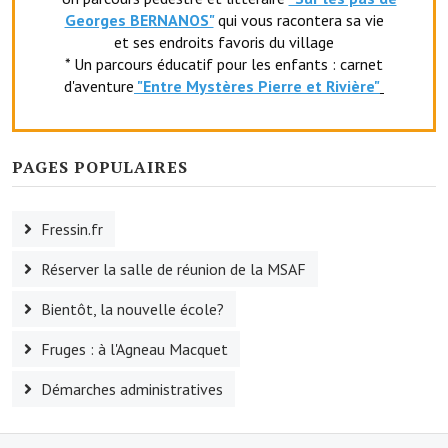
Georges BERNANOS"
qui vous racontera sa vie
Le foyer rural
et ses endroits favoris du village
* Un parcours éducatif pour les enfants : carnet
Le club de l'amitié
d'aventure
"Entr
e Mystères Pierre et Rivière"
Le comité des fêtes
L'association Avotra-France
PAGES POPULAIRES
Le foyer de la Planquette
Fressin.fr
L'association des anciens combattants
Réserver la salle de réunion de la MSAF
L'association des anciens sapeurs-pompiers volontaires
Bientôt, la nouvelle école?
Village sportif
Fruges : à l'Agneau Macquet
L'US Crequy Fressin
Démarches administratives
La société de chasse
La société de pêche