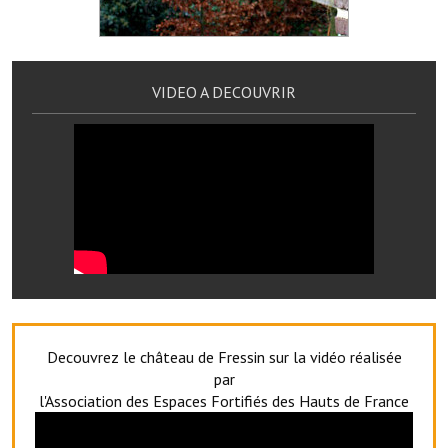
Services publics communaux
Démarches administratives
VIDEO A DECOUVRIR
Urbanisme
Biens à louer
Terrains et maisons à vendre
Etablissements scolaires
Equipements sportifs
Bibliothèque
Commerçants, artisans
Decouvrez le château de Fressin sur la vidéo réalisée
par
Commerces et professions libérales
l'Association des Espaces Fortifiés des Hauts de France
Exploitants agricoles