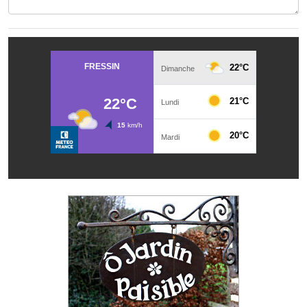
Les réseaux partenaires
L'association des maires
L'office de tourisme
Le conseil départemental
VILLE PRATIQUE
Services publics intercommunaux
Affaires scolaires, CCAS
Eaux, assainissement
France services
France Renov
Déchets ménagers, tri sélectif, encombrants