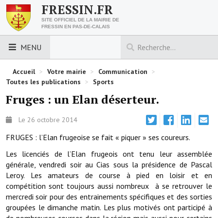
FRESSIN.FR
SITE OFFICIEL DE LA MAIRIE DE
FRESSIN EN PAS-DE-CALAIS
MENU
LES ESSENTIELS
Accueil
>
Votre mairie
>
Communication
>
Toutes les publications
>
Sports
Découvrez Fressin
Fruges : un Elan déserteur.
Venir à Fressin
Le 26 octobre 2014
Urbanisme
FRUGES : l’Elan frugeoise se fait « piquer » ses coureurs.
Les licenciés de l’Elan frugeois ont tenu leur assemblée
Nous contacter
générale, vendredi soir au Cias sous la présidence de Pascal
Horaires de la mairie
Leroy. Les amateurs de course à pied en loisir et en
compétition sont toujours aussi nombreux à se retrouver le
Les foulées fressinoises
mercredi soir pour des entrainements spécifiques et des sorties
groupées le dimanche matin. Les plus motivés ont participé à
ACCÈS RAPIDE