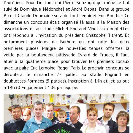
l’extérieur. Pour l’instant qui Pierre Sonzogni qui mène le bal
suivi de Dominique Nédonchel et André Debas. Dans le groupe
Démarches administratives
B c’est Claude Doumaine suivi de Joël Lenoir et Eric Bourbier. Ce
dimanche un concours était organisé là aussi à la Maison des
Projets et travaux en cours
associations et au stade Michel Engrand. Vingt six doublettes
ont répondu à l’invitation du président Chistophe Titrent. Et
Fêtes et manifestations
notamment plusieurs de Burbure qui ont raflé les deux
premières places. Malgré de nouvelles tenues offertes la
Numéros d'urgence
veille par la boulangerie-pâtisserie Evrard de Fruges, il faut
aller à la quatrième place pour trouver les premiers locaux
Terrains et maisons à vendre
avec la paire Eric Lemoine-Roger Paris. Le prochain concours se
déroulera le dimanche 22 juillet au stade Engrand en
VOTRE MAIRIE
doublettes formées (5 parties). Inscription à 14h et jet au but
à 14h30 Engagement 10€ par équipe.
Elus et agents
L'équipe municipale
Le personnel municipal
Les moyens financiers