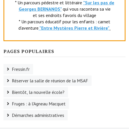
* Un parcours pédestre et littéraire
"Sur les pas de
Le foyer rural
Georges BERNANOS"
qui vous racontera sa vie
et ses endroits favoris du village
Le club de l'amitié
* Un parcours éducatif pour les enfants : carnet
d'aventure
"Entr
e Mystères Pierre et Rivière"
Le comité des fêtes
L'association Avotra-France
PAGES POPULAIRES
Le foyer de la Planquette
L'association des anciens combattants
Fressin.fr
L'association des anciens sapeurs-pompiers volontaires
Réserver la salle de réunion de la MSAF
Village sportif
Bientôt, la nouvelle école?
L'US Crequy Fressin
Fruges : à l'Agneau Macquet
La société de chasse
Démarches administratives
La société de pêche