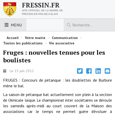
FRESSIN.FR
SITE OFFICIEL DE LA MAIRIE DE
FRESSIN EN PAS-DE-CALAIS
MENU
LES ESSENTIELS
Accueil
>
Votre mairie
>
Communication
>
Toutes les publications
>
Vie associative
Découvrez Fressin
Fruges : nouvelles tenues pour les
boulistes
Venir à Fressin
Urbanisme
Le 13 juin 2012
FRUGES : Concours de pétanque : les doublettes de Burbure
Nous contacter
mène le bal.
Horaires de la mairie
La saison de pétanque bat actuellement son plein à la section
de l’Amicale laïque. Le championnat inter sociétaires se déroule
Les foulées fressinoises
les samedis après-midi au court couvert de la Maison des
associations car le temps ne permet guère d’évoluer à
ACCÈS RAPIDE