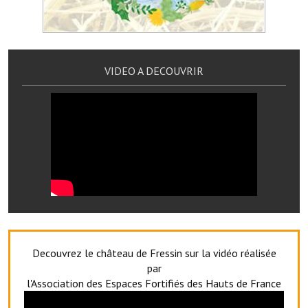
Services publics communaux
Démarches administratives
Urbanisme
VIDEO A DECOUVRIR
Biens à louer
Terrains et maisons à vendre
Etablissements scolaires
Equipements sportifs
Bibliothèque
Commerçants, artisans
Decouvrez le château de Fressin sur la vidéo réalisée
Commerces et professions libérales
par
l'Association des Espaces Fortifiés des Hauts de France
Exploitants agricoles