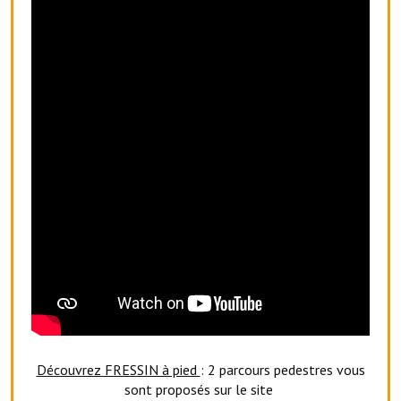
Artisans
Agents immobiliers
Réserver une salle
Salle Georges Delépine
Maison des services et des associations fressinoises
VILLE ACTIVE
Village culturel
La société musicale de l'Avenir Fressinois
La troupe théâtrale de l'Avenir Fressinois
Les Amis du Patrimoine
Découvrez FRESSIN à pied
: 2 parcours pedestres vous
L'association du château
sont proposés sur le site