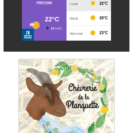
Les réseaux partenaires
L'association des maires
L'office de tourisme
Le conseil départemental
VILLE PRATIQUE
Services publics intercommunaux
Affaires scolaires, CCAS
Eaux, assainissement
France services
France Renov
Déchets ménagers, tri sélectif, encombrants