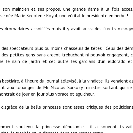
 son maintien et ses propos, une grande dame à la fois access
se née Marie Ségolène Royal, une véritable présidente en herbe !
des dromadaires assoiffés mais il y avait aussi des furets misogy
 des spectateurs plus ou moins chasseurs de têtes : Celui des dém
i des petites gens sans argent trébuchant ni pouvoir engageant, c
e le nain de jardin et cet autre les gardians d’un eldorado e
estiaire, à l’heure du journal télévisé, à la vindicte. Ils venaient as
nt aux louanges de Mr Nicolas Sarkozy ministre sortant qui se
ontrait de jour en jour plus vorace et aguicheur.
disgrâce de la belle princesse sont assez critiques des politicien
samment soutenu la princesse débutante ; il a souvent travail