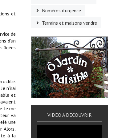
Numéros d'urgence
tions et
Terrains et maisons vendre
rvice de
ons d’un
nes âgées
roclite.
e n’irai
table et
 avaient
e. Je me
VIDEO A DECOUVRIR
cteur va
pelé une
. Alors,
ote à la