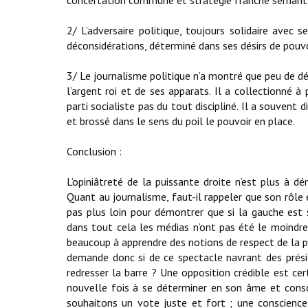
concertation commune et stratégie franche semant ai
2/ L’adversaire politique, toujours solidaire avec 
déconsidérations, déterminé dans ses désirs de pouvo
3/ Le journalisme politique n’a montré que peu de déc
l’argent roi et de ses apparats. Il a collectionné 
parti socialiste pas du tout discipliné. Il a souvent d
et brossé dans le sens du poil le pouvoir en place.
Conclusion :
L’opiniâtreté de la puissante droite n’est plus à d
Quant au journalisme, faut-il rappeler que son rôle 
pas plus loin pour démontrer que si la gauche est 
dans tout cela les médias n’ont pas été le moindre
beaucoup à apprendre des notions de respect de la pe
demande donc si de ce spectacle navrant des préside
redresser la barre ? Une opposition crédible est c
nouvelle fois à se déterminer en son âme et consci
souhaitons un vote juste et fort ; une conscience