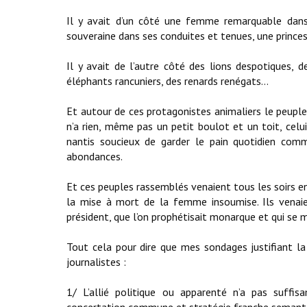
Il y avait d’un côté une femme remarquable dans
souveraine dans ses conduites et tenues, une princes
Il y avait de l’autre côté des lions despotiques, 
éléphants rancuniers, des renards renégats…
Et autour de ces protagonistes animaliers le peuple
n’a rien, même pas un petit boulot et un toit, celu
nantis soucieux de garder le pain quotidien comm
abondances.
Et ces peuples rassemblés venaient tous les soirs en b
la mise à mort de la femme insoumise. Ils venaie
président, que l’on prophétisait monarque et qui se m
Tout cela pour dire que mes sondages justifiant la 
journalistes :
1/ L’allié politique ou apparenté n’a pas suffi