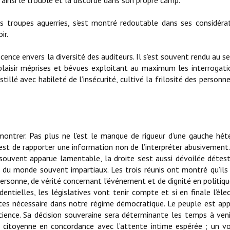
nsi le trouble et la discorde dans son propre camp.
ses troupes aguerries, s’est montré redoutable dans ses considéra
ir.
ence envers la diversité des auditeurs. Il s’est souvent rendu au se
à plaisir méprises et bévues exploitant au maximum les interrogati
istillé avec habileté de l’insécurité, cultivé la frilosité des person
émontrer. Pas plus ne l’est le manque de rigueur d’une gauche hété
est de rapporter une information non de l’interpréter abusivement. J
souvent apparue lamentable, la droite s’est aussi dévoilée détes
 du monde souvent impartiaux. Les trois réunis ont montré qu’ils
rsonne, de vérité concernant l’événement et de dignité en politiqu
ntielles, les législatives vont tenir compte et si en finale l’éle
ertes nécessaire dans notre régime démocratique. Le peuple est ap
ence. Sa décision souveraine sera déterminante les temps à venir
 citoyenne en concordance avec l’attente intime espérée ; un v