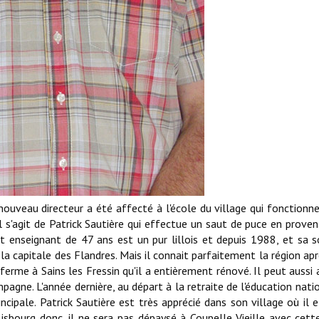
 nouveau directeur a été affecté à l'école du village qui fonctionn
l s'agit de Patrick Sautière qui effectue un saut de puce en prove
t enseignant de 47 ans est un pur lillois et depuis 1988, et sa s
 la capitale des Flandres. Mais il connait parfaitement la région apr
 ferme à Sains les Fressin qu'il a entièrement rénové. Il peut aussi 
agne. L'année dernière, au départ à la retraite de l'éducation nati
cipale. Patrick Sautière est très apprécié dans son village où il 
sbourg donc, il ne sera pas dépaysé à Coupelle Vieille avec cette