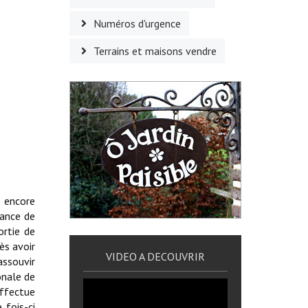
Numéros d'urgence
Terrains et maisons vendre
e encore
nance de
ortie de
ès avoir
VIDEO A DECOUVRIR
assouvir
onale de
effectue
 fois-ci