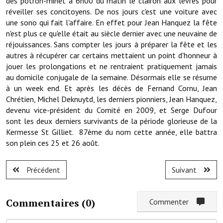
dès potron-minet à 6h00 du matin le clairon aux lèvres pour
Services publics communaux
réveiller ses concitoyens. De nos jours c'est une voiture avec
une sono qui fait l'affaire. En effet pour Jean Hanquez la fête
Démarches administratives
n'est plus ce qu'elle était au siècle dernier avec une neuvaine de
réjouissances. Sans compter les jours à préparer la fête et les
Urbanisme
autres à récupérer car certains mettaient un point d'honneur à
jouer les prolongations et ne rentraient pratiquement jamais
Biens à louer
au domicile conjugale de la semaine. Désormais elle se résume
à un week end. Et après les décès de Fernand Cornu, Jean
Terrains et maisons à vendre
Chrétien, Michel Deknuytd, les derniers pionniers, Jean Hanquez,
Etablissements scolaires
devenu vice-président du Comité en 2009, et Serge Dufour
sont les deux derniers survivants de la période glorieuse de la
Equipements sportifs
Kermesse St Gilliet. 87ème du nom cette année, elle battra
son plein ces 25 et 26 août.
Bibliothèque
Précédent
Suivant
Commerçants, artisans
Commerces et professions libérales
Commentaires (
0
)
Commenter
Exploitants agricoles