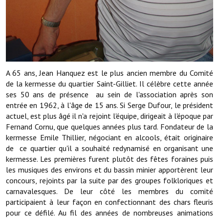
Note de synthèse financière
Rapport d'orientation budgétaire
Actions et projets
Projets et travaux en cours
A 65 ans, Jean Hanquez est le plus ancien membre du Comité
de la kermesse du quartier Saint-Gilliet. Il célèbre cette année
Procès verbaux des conseils municipaux
ses 50 ans de présence au sein de l'association après son
Communication
entrée en 1962, à l'âge de 15 ans. Si Serge Dufour, le président
actuel, est plus âgé il n'a rejoint l'équipe, dirigeait à l'époque par
Le bulletin municipal : Fressinfo & Le Fressinois
Fernand Cornu, que quelques années plus tard. Fondateur de la
kermesse Emile Thillier, négociant en alcools, était originaire
Toutes les publications
de ce quartier qu'il a souhaité redynamisé en organisant une
kermesse. Les premières furent plutôt des fêtes foraines puis
Le village dans l'intercommunalité
les musiques des environs et du bassin minier apportèrent leur
concours, rejoints par la suite par des groupes folkloriques et
Communauté de communes
carnavalesques. De leur côté les membres du comité
participaient à leur façon en confectionnant des chars fleuris
Autres groupements
pour ce défilé. Au fil des années de nombreuses animations