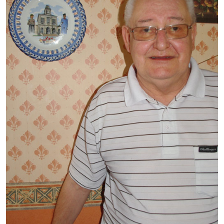
Démarches administratives
Projets et travaux en cours
Fêtes et manifestations
Numéros d'urgence
Terrains et maisons à vendre
VOTRE MAIRIE
Elus et agents
L'équipe municipale
Le personnel municipal
Les moyens financiers