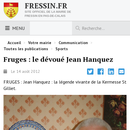
FRESSIN.FR
SITE OFFICIEL DE LA MAIRIE DE
FRESSIN EN PAS-DE-CALAIS
MENU
LES ESSENTIELS
Accueil
>
Votre mairie
>
Communication
>
Toutes les publications
>
Sports
Découvrez Fressin
Fruges : le dévoué Jean Hanquez
Venir à Fressin
Le 14 août 2012
Urbanisme
FRUGES : Jean Hanquez : la légende vivante de la Kermesse St
Gilliet.
Nous contacter
Horaires de la mairie
Les foulées fressinoises
ACCÈS RAPIDE