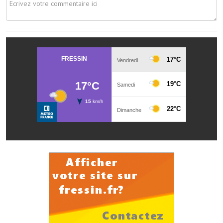
Artisans
Agents immobiliers
Réserver une salle
Salle Georges Delépine
Maison des services et des associations fressinoises
VILLE ACTIVE
Village culturel
La société musicale de l'Avenir Fressinois
La troupe théâtrale de l'Avenir Fressinois
Les Amis du Patrimoine
L'association du château