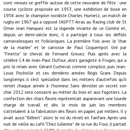
Les réseaux partenaires
sont venues se greffer autour de cette neuvaine de fête : une
course cycliste proposée en 1953, une exhibition de boxe en
L'association des maires
1958 avec le champion nordiste Charles Humetz, un match de
rugby en 1967 qui a opposé l'ASPTT Arras au Racing club de St
L'office de tourisme
Omer. Jean Hanquez est la légende vivante de ce Comité et,
depuis un demi-siècle donc, il a participé à tous les défilés
Le conseil départemental
carnavalesques et folkloriques. La première fois avec le "char
de la mariée" et le carrosse de Paul Coquempot tiré par
VILLE PRATIQUE
"Finette" le cheval de Fernand Greuez. Puis après avec la
célèbre C4 de Jean-Paul Dufour, alors garagiste à Fruges, qui a
Services publics intercommunaux
pris le relais avec Gérard Cucheval comme complice, puis Jean-
Louis Pocholle et ces dernières années Régis Grare. Depuis
Affaires scolaires, CCAS
longtemps il s'est spécialisé dans les métiers d'autrefois qu'il
remet chaque année à l'honneur. Sans dévoiler un secret son
Eaux, assainissement
char 2012 sera consacré au métier du bois et aux fagotiers. La
confection des chars fleuris représentait auparavant une lourde
France services
charge de travail et dès le mois de juin les membres
s'attelaient à la fabrication des fleurs en papier, par milliers. Il y
France Renov
avait aussi "Bébert" alors le roi du réveil en fanfare. Après une
Déchets ménagers, tri sélectif, encombrants
nuit de veille au café "Chez Julienne" de la rue du Four, il partait