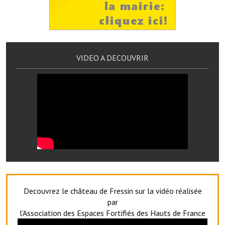
Le foyer rural
Le club de l'amitié
Le comité des fêtes
VIDEO A DECOUVRIR
L'association Avotra-France
Le foyer de la Planquette
L'association des anciens combattants
L'association des anciens sapeurs-pompiers volontaires
Village sportif
L'US Crequy Fressin
Decouvrez le château de Fressin sur la vidéo réalisée
La société de chasse
par
l'Association des Espaces Fortifiés des Hauts de France
La société de pêche