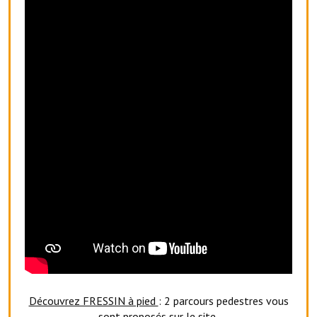
Le sport au foyer rural
Les foulées Fressinoises
Fêtes et manifestations
Le calendrier annuel
Liste et coordonnées des associations
TOURISME, PATRIMOINE
Fressin, ville d'histoire
L'église
Les panneaux du patrimoine
Le château
Découvrez FRESSIN à pied
: 2 parcours pedestres vous
Georges Bernanos
sont proposés sur le site