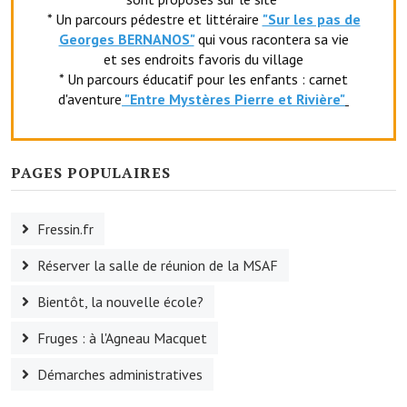
* Un parcours pédestre et littéraire
"Sur les pas de
Village d'art
Georges BERNANOS"
qui vous racontera sa vie
et ses endroits favoris du village
Les sculptures du village
* Un parcours éducatif pour les enfants : carnet
d'aventure
"Entr
e Mystères Pierre et Rivière"
Une église dans l'église
Fressin, cité verte et tourisme sportif
PAGES POPULAIRES
Le sentier de la Planquette
Fressin, lauréat village fleuri
Fressin.fr
Le sentier de découverte du village
Réserver la salle de réunion de la MSAF
Les foulées Fressinoises
Bientôt, la nouvelle école?
Le parcours cyclo le soleil de satan
Fruges : à l'Agneau Macquet
Acteurs du tourisme
Démarches administratives
Les étangs de Fressin