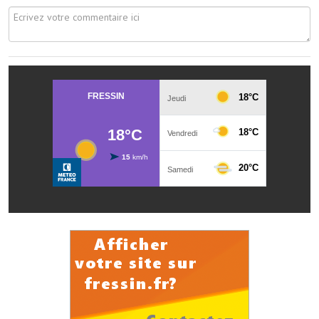
Les réseaux partenaires
L'association des maires
L'office de tourisme
Le conseil départemental
VILLE PRATIQUE
Services publics intercommunaux
Affaires scolaires, CCAS
Eaux, assainissement
France services
France Renov
Déchets ménagers, tri sélectif, encombrants