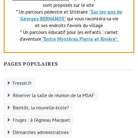
sont proposés sur le site
Le foyer rural
* Un parcours pédestre et littéraire
"Sur les pas de
Georges BERNANOS"
qui vous racontera sa vie
Le club de l'amitié
et ses endroits favoris du village
* Un parcours éducatif pour les enfants : carnet
Le comité des fêtes
d'aventure
"Entr
e Mystères Pierre et Rivière"
L'association Avotra-France
Le foyer de la Planquette
PAGES POPULAIRES
L'association des anciens combattants
Fressin.fr
L'association des anciens sapeurs-pompiers volontaires
Réserver la salle de réunion de la MSAF
Village sportif
Bientôt, la nouvelle école?
L'US Crequy Fressin
Fruges : à l'Agneau Macquet
La société de chasse
Démarches administratives
La société de pêche