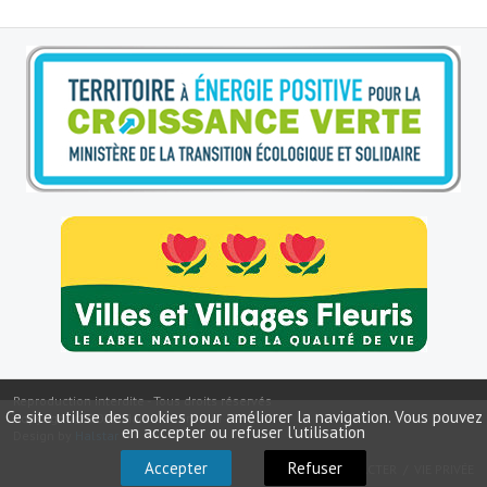
Le sport au foyer rural
Les foulées Fressinoises
Fêtes et manifestations
Le calendrier annuel
Liste et coordonnées des associations
TOURISME, PATRIMOINE
Fressin, ville d'histoire
L'église
Les panneaux du patrimoine
Reproduction interdite - Tous droits réservés
Ce site utilise des cookies pour améliorer la navigation. Vous pouvez
Copyright ©
2026
Mairie de Fressin
en accepter ou refuser l'utilisation
Design by
Halstar
Le château
Accepter
Refuser
NOUS CONTACTER
VIE PRIVÉE
Georges Bernanos