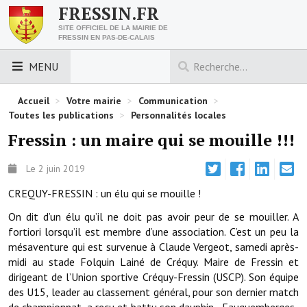
FRESSIN.FR
SITE OFFICIEL DE LA MAIRIE DE
FRESSIN EN PAS-DE-CALAIS
MENU
LES ESSENTIELS
Accueil
>
Votre mairie
>
Communication
>
Toutes les publications
>
Personnalités locales
Découvrez Fressin
Fressin : un maire qui se mouille !!!
Venir à Fressin
Le 2 juin 2019
Urbanisme
CREQUY-FRESSIN : un élu qui se mouille !
On dit d’un élu qu’il ne doit pas avoir peur de se mouiller. A
Nous contacter
fortiori lorsqu’il est membre d’une association. C’est un peu la
Horaires de la mairie
mésaventure qui est survenue à Claude Vergeot, samedi après-
midi au stade Folquin Lainé de Créquy. Maire de Fressin et
Les foulées fressinoises
dirigeant de l’Union sportive Créquy-Fressin (USCP). Son équipe
des U15, leader au classement général, pour son dernier match
ACCÈS RAPIDE