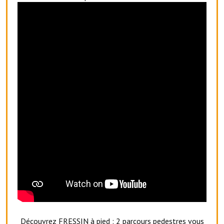
Artisans
Agents immobiliers
Réserver une salle
Salle Georges Delépine
Maison des services et des associations fressinoises
VILLE ACTIVE
Village culturel
La société musicale de l'Avenir Fressinois
La troupe théâtrale de l'Avenir Fressinois
Les Amis du Patrimoine
L'association du château
Découvrez FRESSIN à pied
: 2 parcours pedestres vous