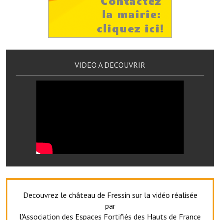
Services publics communaux
Démarches administratives
Urbanisme
VIDEO A DECOUVRIR
Biens à louer
Terrains et maisons à vendre
Etablissements scolaires
Equipements sportifs
Bibliothèque
Commerçants, artisans
Commerces et professions libérales
Decouvrez le château de Fressin sur la vidéo réalisée
par
Exploitants agricoles
l'Association des Espaces Fortifiés des Hauts de France