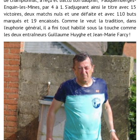
de championnat, a reçu et battu son dauphin, Fauquemberges-
Enquin-les-Mines, par 4 à 1. S’adjugeant ainsi le titre avec 15
Démarches administratives
victoires, deux matchs nuls et une défaite et avec 110 buts
marqués et 19 encaissés. Comme le veut la tradition, dans
Projets et travaux en cours
l’euphorie général, il a fini tout habillé sous la touche comme
les deux entraîneurs Guillaume Huyghe et Jean-Marie Farcy !
Fêtes et manifestations
Numéros d'urgence
Terrains et maisons à vendre
VOTRE MAIRIE
Elus et agents
L'équipe municipale
Le personnel municipal
Les moyens financiers