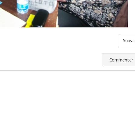
Suiva
C