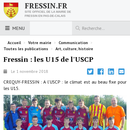
FRESSIN.FR
SITE OFFICIEL DE LA MAIRIE DE
FRESSIN EN PAS-DE-CALAIS
MENU
LES ESSENTIELS
Accueil
>
Votre mairie
>
Communication
>
Toutes les publications
>
Art, culture, histoire
Découvrez Fressin
Fressin : les U15 de l'USCP
Venir à Fressin
Le 1 novembre 2018
Urbanisme
CREQUY-FRESSIN : A l’USCP : le climat est au beau fixe pour
les U15.
Nous contacter
Horaires de la mairie
Les foulées fressinoises
ACCÈS RAPIDE