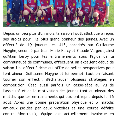
Démarches administratives
Projets et travaux en cours
Fêtes et manifestations
Depuis un peu plus d’un mois, la saison footballistique a repris
ses droits pour le plus grand bonheur des jeunes. Avec un
Numéros d'urgence
effectif de 19 joueurs les U15, encadrés par Guillaume
Huyghe, secondé par Jean-Marie Farcy et Claude Vergeot, ainsi
Terrains et maisons à vendre
qu’Alain Leroy pour les entrainements sous l’égide de la
communauté de communes, effectuent un excellent début de
VOTRE MAIRIE
saison. Un effectif riche qui offre de belles perspectives pour
l’entraineur Guillaume Huyghe et lui permet, tout en faisant
Elus et agents
tourner son effectif, d’échafauder plusieurs stratégies en
compétition. C’est aussi parfois un casse-tête au vu de
L'équipe municipale
l’assiduité et de la motivation des jeunes tant au niveau des
matchs que les entrainements qui eux ont repris depuis le 16
Le personnel municipal
août. Après une bonne préparation physique et 3 matchs
amicaux (soldés par deux victoires et une courte défaite
Les moyens financiers
contre Montreuil), l’équipe est actuellement invaincue en