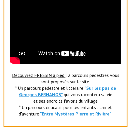
Le foyer rural
Le club de l'amitié
Le comité des fêtes
L'association Avotra-France
Le foyer de la Planquette
L'association des anciens combattants
Découvrez FRESSIN à pied
: 2 parcours pedestres vous
L'association des anciens sapeurs-pompiers volontaires
sont proposés sur le site
* Un parcours pédestre et littéraire
"Sur les pas de
Village sportif
Georges BERNANOS"
qui vous racontera sa vie
et ses endroits favoris du village
L'US Crequy Fressin
* Un parcours éducatif pour les enfants : carnet
d'aventure
"Entr
e Mystères Pierre et Rivière"
La société de chasse
La société de pêche