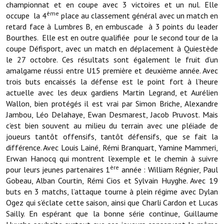
championnat et en coupe avec 3 victoires et un nul. Elle
Note de synthèse financière
ème
occupe la 4
place au classement général avec un match en
Rapport d'orientation budgétaire
retard face à Lumbres B, en embuscade à 3 points du leader
Bourthes. Elle est en outre qualifiée pour le second tour de la
Actions et projets
coupe Défisport, avec un match en déplacement à Quiestède
le 27 octobre. Ces résultats sont également le fruit d’un
Projets et travaux en cours
amalgame réussi entre U15 première et deuxième année. Avec
trois buts encaissés la défense est le point fort à l’heure
Procès verbaux des conseils municipaux
actuelle avec les deux gardiens Martin Legrand, et Aurélien
Wallon, bien protégés il est vrai par Simon Briche, Alexandre
Communication
Jambou, Léo Delahaye, Ewan Desmarest, Jacob Pruvost. Mais
c’est bien souvent au milieu du terrain avec une pléiade de
Le bulletin municipal : Fressinfo & Le Fressinois
joueurs tantôt offensifs, tantôt défensifs, que se fait la
Toutes les publications
différence. Avec Louis Lainé, Rémi Branquart, Yamine Mammeri,
Erwan Hanocq qui montrent l’exemple et le chemin à suivre
Le village dans l'intercommunalité
ère
pour leurs jeunes partenaires 1
année : William Régnier, Paul
Gobeau, Alban Courtin, Rémi Cios et Sylvain Huyghe. Avec 19
Communauté de communes
buts en 3 matchs, l’attaque tourne à plein régime avec Dylan
Ogez qui s’éclate cette saison, ainsi que Charli Cardon et Lucas
Autres groupements
Sailly. En espérant que la bonne série continue, Guillaume