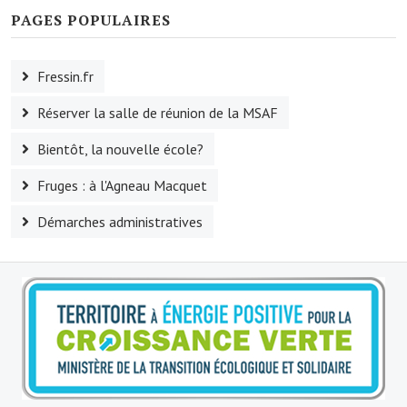
PAGES POPULAIRES
Le sport au foyer rural
Les foulées Fressinoises
Fressin.fr
Fêtes et manifestations
Réserver la salle de réunion de la MSAF
Le calendrier annuel
Bientôt, la nouvelle école?
Liste et coordonnées des associations
Fruges : à l'Agneau Macquet
TOURISME, PATRIMOINE
Démarches administratives
Fressin, ville d'histoire
L'église
Les panneaux du patrimoine
Le château
Georges Bernanos