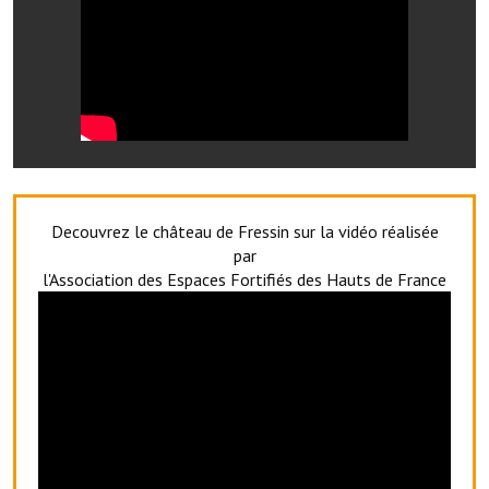
Artisans
Agents immobiliers
Réserver une salle
Salle Georges Delépine
Maison des services et des associations fressinoises
Decouvrez le château de Fressin sur la vidéo réalisée
VILLE ACTIVE
par
l'Association des Espaces Fortifiés des Hauts de France
Village culturel
La société musicale de l'Avenir Fressinois
La troupe théâtrale de l'Avenir Fressinois
Les Amis du Patrimoine
L'association du château