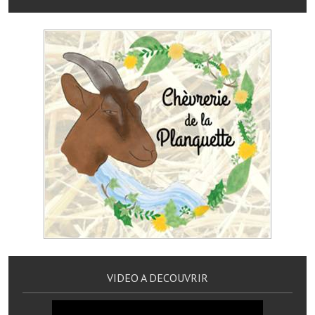
Services publics communaux
Démarches administratives
Urbanisme
Biens à louer
Terrains et maisons à vendre
Etablissements scolaires
Equipements sportifs
Bibliothèque
Commerçants, artisans
Commerces et professions libérales
VIDEO A DECOUVRIR
Exploitants agricoles