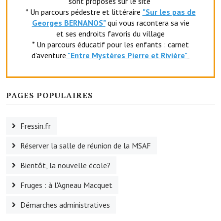
sont proposés sur le site
Artisans
* Un parcours pédestre et littéraire
"Sur les pas de
Georges BERNANOS"
qui vous racontera sa vie
Agents immobiliers
et ses endroits favoris du village
* Un parcours éducatif pour les enfants : carnet
Réserver une salle
d'aventure
"Entr
e Mystères Pierre et Rivière"
Salle Georges Delépine
Maison des services et des associations fressinoises
PAGES POPULAIRES
VILLE ACTIVE
Fressin.fr
Village culturel
Réserver la salle de réunion de la MSAF
La société musicale de l'Avenir Fressinois
Bientôt, la nouvelle école?
La troupe théâtrale de l'Avenir Fressinois
Fruges : à l'Agneau Macquet
Les Amis du Patrimoine
Démarches administratives
L'association du château