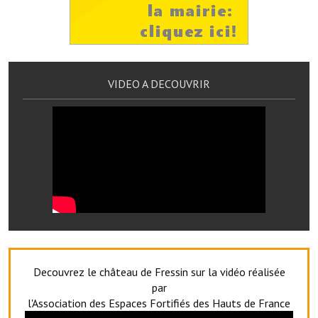
Les réseaux partenaires
L'association des maires
L'office de tourisme
VIDEO A DECOUVRIR
Le conseil départemental
VILLE PRATIQUE
Services publics intercommunaux
Affaires scolaires, CCAS
Eaux, assainissement
France services
Decouvrez le château de Fressin sur la vidéo réalisée
France Renov
par
Déchets ménagers, tri sélectif, encombrants
l'Association des Espaces Fortifiés des Hauts de France