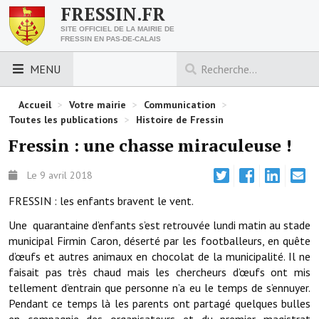
FRESSIN.FR
SITE OFFICIEL DE LA MAIRIE DE
FRESSIN EN PAS-DE-CALAIS
MENU
LES ESSENTIELS
Accueil
>
Votre mairie
>
Communication
>
Toutes les publications
>
Histoire de Fressin
Découvrez Fressin
Fressin : une chasse miraculeuse !
Venir à Fressin
Le 9 avril 2018
Urbanisme
FRESSIN : les enfants bravent le vent.
Une quarantaine d’enfants s’est retrouvée lundi matin au stade
Nous contacter
municipal Firmin Caron, déserté par les footballeurs, en quête
Horaires de la mairie
d’œufs et autres animaux en chocolat de la municipalité. Il ne
faisait pas très chaud mais les chercheurs d’œufs ont mis
Les foulées fressinoises
tellement d’entrain que personne n’a eu le temps de s’ennuyer.
Pendant ce temps là les parents ont partagé quelques bulles
ACCÈS RAPIDE