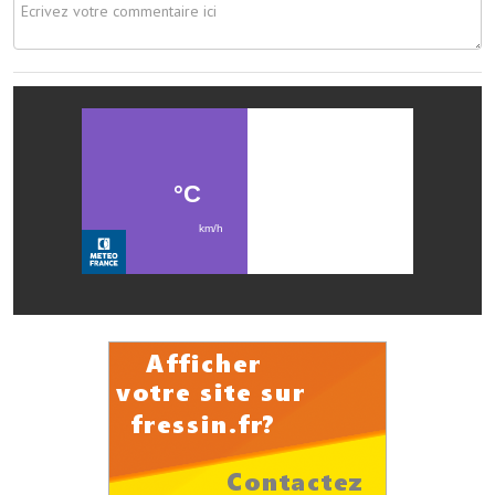
Note de synthèse financière
Rapport d'orientation budgétaire
Actions et projets
Projets et travaux en cours
Procès verbaux des conseils municipaux
Communication
Le bulletin municipal : Fressinfo & Le Fressinois
Toutes les publications
Le village dans l'intercommunalité
Communauté de communes
Autres groupements