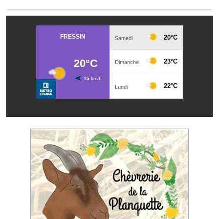
Les réseaux partenaires
L'association des maires
L'office de tourisme
Le conseil départemental
VILLE PRATIQUE
Services publics intercommunaux
Affaires scolaires, CCAS
Eaux, assainissement
France services
France Renov
Déchets ménagers, tri sélectif, encombrants