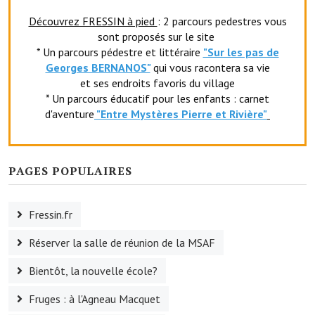
Le foyer rural
Découvrez FRESSIN à pied
: 2 parcours pedestres vous
sont proposés sur le site
Le club de l'amitié
* Un parcours pédestre et littéraire
"Sur les pas de
Georges BERNANOS"
qui vous racontera sa vie
Le comité des fêtes
et ses endroits favoris du village
* Un parcours éducatif pour les enfants : carnet
L'association Avotra-France
d'aventure
"Entr
e Mystères Pierre et Rivière"
Le foyer de la Planquette
L'association des anciens combattants
PAGES POPULAIRES
L'association des anciens sapeurs-pompiers volontaires
Fressin.fr
Village sportif
Réserver la salle de réunion de la MSAF
L'US Crequy Fressin
Bientôt, la nouvelle école?
La société de chasse
Fruges : à l'Agneau Macquet
La société de pêche