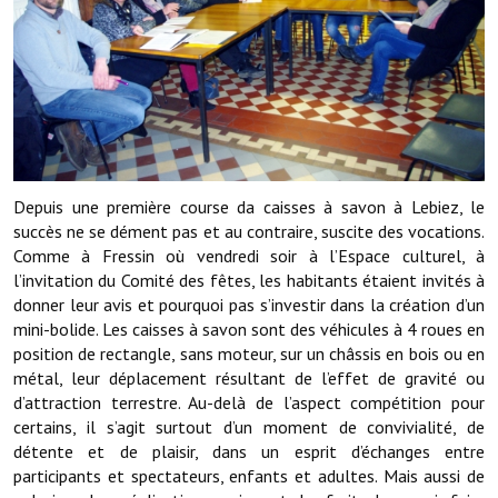
Démarches administratives
Projets et travaux en cours
Fêtes et manifestations
Numéros d'urgence
Depuis une première course da caisses à savon à Lebiez, le
Terrains et maisons à vendre
succès ne se dément pas et au contraire, suscite des vocations.
Comme à Fressin où vendredi soir à l’Espace culturel, à
VOTRE MAIRIE
l’invitation du Comité des fêtes, les habitants étaient invités à
donner leur avis et pourquoi pas s’investir dans la création d’un
mini-bolide. Les caisses à savon sont des véhicules à 4 roues en
Elus et agents
position de rectangle, sans moteur, sur un châssis en bois ou en
L'équipe municipale
métal, leur déplacement résultant de l’effet de gravité ou
d’attraction terrestre. Au-delà de l’aspect compétition pour
Le personnel municipal
certains, il s’agit surtout d’un moment de convivialité, de
détente et de plaisir, dans un esprit d’échanges entre
Les moyens financiers
participants et spectateurs, enfants et adultes. Mais aussi de