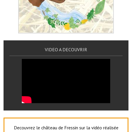
Services publics communaux
Démarches administratives
Urbanisme
Biens à louer
VIDEO A DECOUVRIR
Terrains et maisons à vendre
Etablissements scolaires
Equipements sportifs
Bibliothèque
Commerçants, artisans
Commerces et professions libérales
Exploitants agricoles
Decouvrez le château de Fressin sur la vidéo réalisée