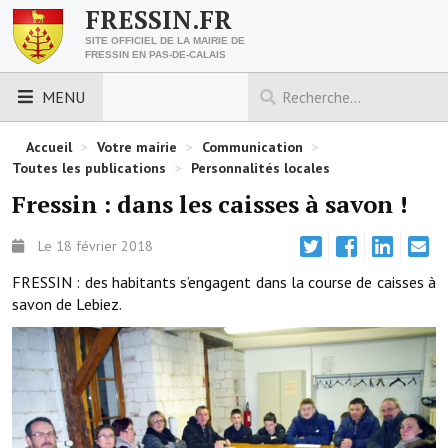
FRESSIN.FR
SITE OFFICIEL DE LA MAIRIE DE
FRESSIN EN PAS-DE-CALAIS
MENU
LES ESSENTIELS
Accueil
>
Votre mairie
>
Communication
>
Toutes les publications
>
Personnalités locales
Découvrez Fressin
Fressin : dans les caisses à savon !
Venir à Fressin
Le 18 février 2018
Urbanisme
FRESSIN : des habitants s’engagent dans la course de caisses à
savon de Lebiez.
Nous contacter
Horaires de la mairie
Les foulées fressinoises
ACCÈS RAPIDE