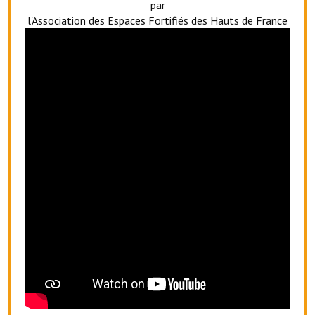
par
Artisans
l'Association des Espaces Fortifiés des Hauts de France
Agents immobiliers
Réserver une salle
Salle Georges Delépine
Maison des services et des associations fressinoises
VILLE ACTIVE
Village culturel
La société musicale de l'Avenir Fressinois
La troupe théâtrale de l'Avenir Fressinois
Les Amis du Patrimoine
L'association du château