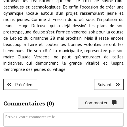
valoriser les réalisations qui sont le fruit de savoir-faire
Note de synthèse financière
techniques et technologiques. Et enfin l’occasion de créer une
dynamique locale autour d’un projet rassemblant jeune et
Rapport d'orientation budgétaire
moins jeunes. Comme à Fressin donc où sous l’impulsion du
jeune Hugo Delcuse, qui a déjà dessiné les plans de son
Actions et projets
prototype, une équipe s’est formée vendredi soir pour la course
Projets et travaux en cours
de Lebiez du dimanche 28 mai prochain. Mais il reste encore
beaucoup à faire et toutes les bonnes volontés seront les
Procès verbaux des conseils municipaux
bienvenues. De son côté la municipalité, représentée par son
maire Claude Vergeot, ne peut qu’encourager de telles
Communication
initiatives, qui démontrent la grande vitalité et l’esprit
d’entreprise des jeunes du village.
Le bulletin municipal : Fressinfo & Le Fressinois
Toutes les publications
Précédent
Suivant
Le village dans l'intercommunalité
Commentaires (
0
)
Commenter
Communauté de communes
Autres groupements