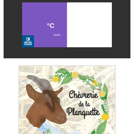
Les réseaux partenaires
L'association des maires
L'office de tourisme
Le conseil départemental
VILLE PRATIQUE
Services publics intercommunaux
Affaires scolaires, CCAS
Eaux, assainissement
France services
France Renov
Déchets ménagers, tri sélectif, encombrants