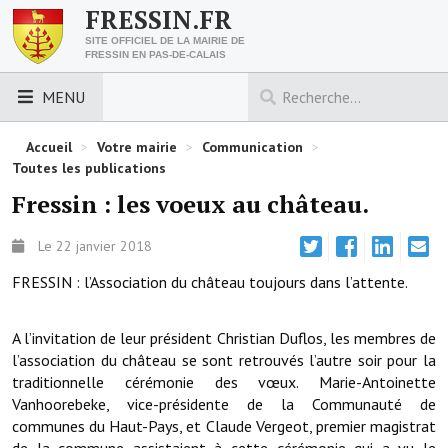
FRESSIN.FR
SITE OFFICIEL DE LA MAIRIE DE
FRESSIN EN PAS-DE-CALAIS
MENU
LES ESSENTIELS
Accueil
>
Votre mairie
>
Communication
>
Toutes les publications
Découvrez Fressin
Fressin : les voeux au château.
Venir à Fressin
Le 22 janvier 2018
Urbanisme
FRESSIN : l’Association du château toujours dans l’attente.
Nous contacter
A l’invitation de leur président Christian Duflos, les membres de
Horaires de la mairie
l’association du château se sont retrouvés l’autre soir pour la
traditionnelle cérémonie des vœux. Marie-Antoinette
Les foulées fressinoises
Vanhoorebeke, vice-présidente de la Communauté de
communes du Haut-Pays, et Claude Vergeot, premier magistrat
ACCÈS RAPIDE