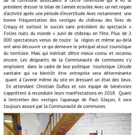
de la commune assistaient à cette cérémonie qui a vu le
président dresser le bilan de l’année écoulée. Avec un net regain
Démarches administratives
d’activité après une période d’incertitude. Avec notamment une
bonne fréquentation des vestiges du château des Sires de
Projets et travaux en cours
Créquy et surtout le succès sans précédent du spectacle «
Folles nuits du monde » suivi de château en fête. Plus de 2
Fêtes et manifestations
000 spectateurs venus de toute la région et même au-delà
ont ainsi découvrir ce qui demeure le principal atout touristique
Numéros d'urgence
du territoire. Mais qui méritait d’être mieux connu et reconnu
encore. Les dirigeants de la Communauté de communes s’y
Terrains et maisons à vendre
emploient dans le cadre de leur politique touristique. L’étude
sanitaire qui va bientôt être entreprise sera déterminante
VOTRE MAIRIE
quant à l’avenir même du site en dressant un état des lieux.
En attendant Christian Duflos et son équipe de bénévoles
Elus et agents
s’apprêtent à reconduire leurs manifestations en 2018. Quant
à l’entretien des vestiges l’apanage de Paul Glaçon, il sera
L'équipe municipale
toujours assuré par la Communauté de communes.
Le personnel municipal
Les moyens financiers