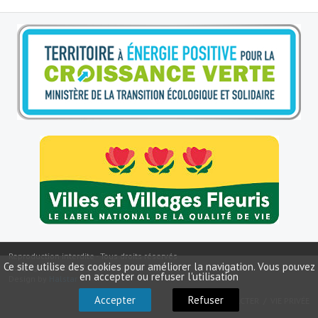
Le sport au foyer rural
Les foulées Fressinoises
Fêtes et manifestations
Le calendrier annuel
Liste et coordonnées des associations
TOURISME, PATRIMOINE
Fressin, ville d'histoire
L'église
Reproduction interdite - Tous droits réservés
Les panneaux du patrimoine
Ce site utilise des cookies pour améliorer la navigation. Vous pouvez
Copyright ©
2026
Mairie de Fressin
en accepter ou refuser l'utilisation
Design by
Halstar
Le château
Accepter
Refuser
NOUS CONTACTER
VIE PRIVÉE
Georges Bernanos