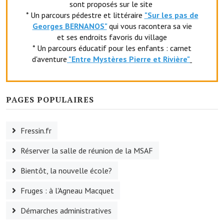
sont proposés sur le site
Le foyer rural
* Un parcours pédestre et littéraire
"Sur les pas de
Georges BERNANOS"
qui vous racontera sa vie
Le club de l'amitié
et ses endroits favoris du village
* Un parcours éducatif pour les enfants : carnet
Le comité des fêtes
d'aventure
"Entr
e Mystères Pierre et Rivière"
L'association Avotra-France
Le foyer de la Planquette
PAGES POPULAIRES
L'association des anciens combattants
Fressin.fr
L'association des anciens sapeurs-pompiers volontaires
Réserver la salle de réunion de la MSAF
Village sportif
Bientôt, la nouvelle école?
L'US Crequy Fressin
Fruges : à l'Agneau Macquet
La société de chasse
Démarches administratives
La société de pêche