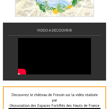
Services publics communaux
Démarches administratives
Urbanisme
VIDEO A DECOUVRIR
Biens à louer
Terrains et maisons à vendre
Etablissements scolaires
Equipements sportifs
Bibliothèque
Commerçants, artisans
Commerces et professions libérales
Decouvrez le château de Fressin sur la vidéo réalisée
par
Exploitants agricoles
l'Association des Espaces Fortifiés des Hauts de France