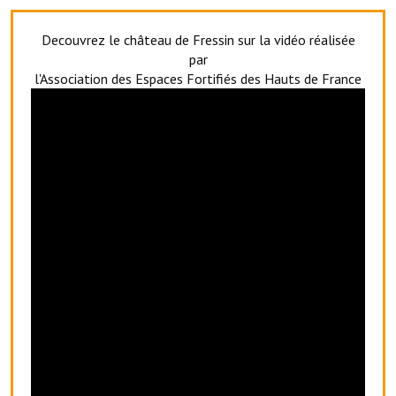
Artisans
Decouvrez le château de Fressin sur la vidéo réalisée
Agents immobiliers
par
l'Association des Espaces Fortifiés des Hauts de France
Réserver une salle
Salle Georges Delépine
Maison des services et des associations fressinoises
VILLE ACTIVE
Village culturel
La société musicale de l'Avenir Fressinois
La troupe théâtrale de l'Avenir Fressinois
Les Amis du Patrimoine
L'association du château