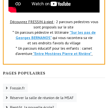
Le foyer rural
Le club de l'amitié
Découvrez FRESSIN à pied
: 2 parcours pedestres vous
Le comité des fêtes
sont proposés sur le site
* Un parcours pédestre et littéraire
"Sur les pas de
L'association Avotra-France
Georges BERNANOS"
qui vous racontera sa vie
et ses endroits favoris du village
Le foyer de la Planquette
* Un parcours éducatif pour les enfants : carnet
d'aventure
"Entr
e Mystères Pierre et Rivière"
L'association des anciens combattants
L'association des anciens sapeurs-pompiers volontaires
PAGES POPULAIRES
Village sportif
L'US Crequy Fressin
Fressin.fr
La société de chasse
Réserver la salle de réunion de la MSAF
La société de pêche
Bientôt, la nouvelle école?