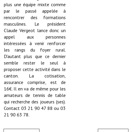
Note de synthèse financière
plus une équipe mixte comme
par le passé appelée à
Rapport d'orientation budgétaire
rencontrer des formations
masculines. Le président
Actions et projets
Claude Vergeot lance donc un
appel aux personnes
Projets et travaux en cours
intéressées à venir renforcer
les rangs du foyer rural.
Procès verbaux des conseils municipaux
D'autant plus que ce dernier
semble rester le seul à
Communication
proposer cette activité dans le
Le bulletin municipal : Fressinfo & Le Fressinois
canton. La cotisation,
assurance comprise, est de
Toutes les publications
16€. Il en va de même pour les
amateurs de tennis de table
Le village dans l'intercommunalité
qui recherche des joueurs (ses).
Contact 03 21 90 47 88 ou 03
Communauté de communes
21 90 63 78.
Autres groupements