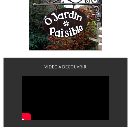
Services publics communaux
Démarches administratives
Urbanisme
Biens à louer
Terrains et maisons à vendre
Etablissements scolaires
VIDEO A DECOUVRIR
Equipements sportifs
Bibliothèque
Commerçants, artisans
Commerces et professions libérales
Exploitants agricoles