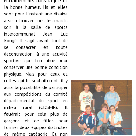
entraînements dans la joie et
la bonne humeur. Ils et elles
Démarches administratives
sont pour l'instant une dizaine
à se retrouver tous les mardis
Projets et travaux en cours
soir à la salle de sports
intercommunal Jean Luc
Fêtes et manifestations
Rougé. Il s'agit avant tout de
se consacrer, en toute
Numéros d'urgence
décontraction, à une activité
sportive que l'on aime pour
Terrains et maisons à vendre
conserver une bonne condition
physique. Mais pour ceux et
VOTRE MAIRIE
celles qui le souhaiteront, il y
aura la possibilité de participer
Elus et agents
aux compétitions du comité
départemental du sport en
L'équipe municipale
milieu rural (CDSMR). Il
faudrait pour cela plus de
Le personnel municipal
garçons et de filles pour
former deux équipes distinctes
Les moyens financiers
de même catégorie. Et non