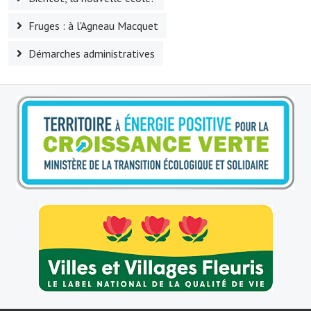
Le sport au foyer rural
Fruges : à l'Agneau Macquet
Les foulées Fressinoises
Démarches administratives
Fêtes et manifestations
Le calendrier annuel
Liste et coordonnées des associations
TOURISME, PATRIMOINE
Fressin, ville d'histoire
L'église
Les panneaux du patrimoine
Le château
Georges Bernanos