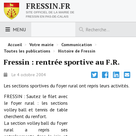
FRESSIN.FR
SITE OFFICIEL DE LA MAIRIE DE
FRESSIN EN PAS-DE-CALAIS
MENU
LES ESSENTIELS
Accueil
>
Votre mairie
>
Communication
>
Toutes les publications
>
Histoire de Fressin
Découvrez Fressin
Fressin : rentrée sportive au F.R.
Venir à Fressin
Le 4 octobre 2004
Urbanisme
Les sections sportives du foyer rural ont repris leurs activités.
Nous contacter
FRESSIN : Sautez le filet avec
le foyer rural : les sections
Horaires de la mairie
volley ball et tennis de table
cherchent du renfort.
Les foulées fressinoises
La section volley ball du foyer
rural a repris ses
ACCÈS RAPIDE