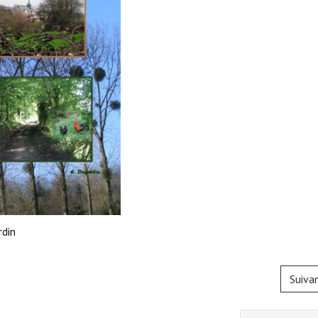
rdin
Suiva