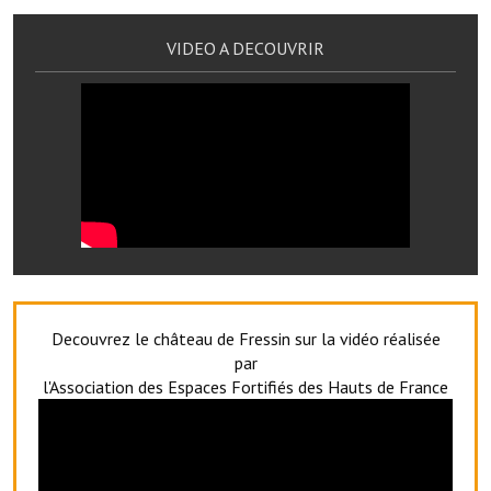
Services publics communaux
VIDEO A DECOUVRIR
Démarches administratives
Urbanisme
Biens à louer
Terrains et maisons à vendre
Etablissements scolaires
Equipements sportifs
Bibliothèque
Decouvrez le château de Fressin sur la vidéo réalisée
par
Commerçants, artisans
l'Association des Espaces Fortifiés des Hauts de France
Commerces et professions libérales
Exploitants agricoles