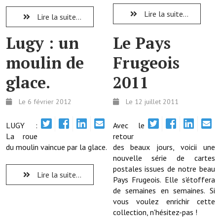
Lire la suite...
Lire la suite...
Démarches administratives
Lugy : un
Le Pays
Projets et travaux en cours
moulin de
Frugeois
Fêtes et manifestations
glace.
2011
Numéros d'urgence
Terrains et maisons à vendre
Le 6 février 2012
Le 12 juillet 2011
VOTRE MAIRIE
LUGY :
Avec le
La roue
retour
du moulin vaincue par la glace.
Elus et agents
des beaux jours, voicii une
nouvelle série de cartes
L'équipe municipale
postales issues de notre beau
Lire la suite...
Pays Frugeois. Elle s'étoffera
Le personnel municipal
de semaines en semaines. Si
vous voulez enrichir cette
Les moyens financiers
collection, n'hésitez-pas !