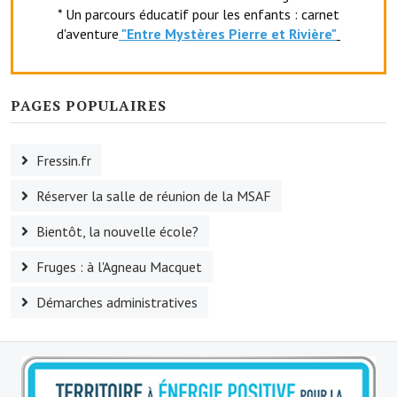
* Un parcours éducatif pour les enfants : carnet
Le foyer rural
d'aventure
"Entr
e Mystères Pierre et Rivière"
Le club de l'amitié
Le comité des fêtes
PAGES POPULAIRES
L'association Avotra-France
Fressin.fr
Le foyer de la Planquette
Réserver la salle de réunion de la MSAF
L'association des anciens combattants
Bientôt, la nouvelle école?
L'association des anciens sapeurs-pompiers volontaires
Fruges : à l'Agneau Macquet
Village sportif
Démarches administratives
L'US Crequy Fressin
La société de chasse
La société de pêche