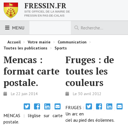
FRESSIN.FR
SITE OFFICIEL DE LA MAIRIE DE
FRESSIN EN PAS-DE-CALAIS
MENU
LES ESSENTIELS
Accueil
>
Votre mairie
>
Communication
>
Toutes les publications
>
Sports
Découvrez Fressin
Mencas :
Fruges : de
Venir à Fressin
format carte
toutes les
Urbanisme
postale.
couleurs
Nous contacter
Le 22 juin 2014
Le 30 avril 2012
Horaires de la mairie
FRUGES :
Les foulées fressinoises
Un arc en
MENCAS : l’église sur carte
ciel au pied des éoliennes.
postale.
ACCÈS RAPIDE