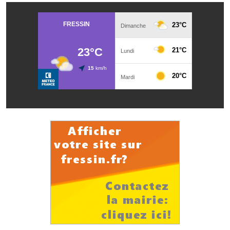
Les réseaux partenaires
L'association des maires
L'office de tourisme
Le conseil départemental
VILLE PRATIQUE
Services publics intercommunaux
Affaires scolaires, CCAS
Eaux, assainissement
France services
France Renov
Déchets ménagers, tri sélectif, encombrants