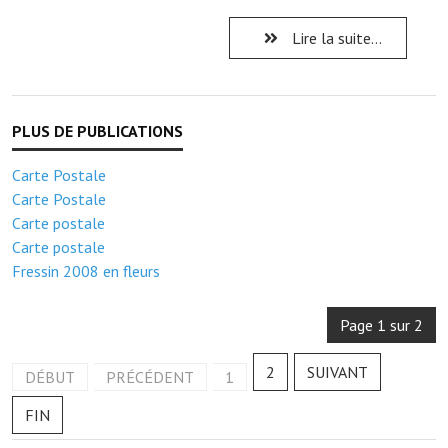
Note de synthèse financière
Lire la suite...
Rapport d'orientation budgétaire
Actions et projets
Projets et travaux en cours
Procès verbaux des conseils municipaux
Carte Postale
Carte Postale
Communication
Carte postale
Carte postale
Le bulletin municipal : Fressinfo & Le Fressinois
Fressin 2008 en fleurs
Toutes les publications
Page 1 sur 2
Le village dans l'intercommunalité
2
SUIVANT
Communauté de communes
DÉBUT
PRÉCÉDENT
1
FIN
Autres groupements