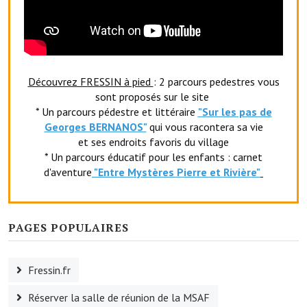
Le foyer rural
Le club de l'amitié
Le comité des fêtes
Découvrez FRESSIN à pied
: 2 parcours pedestres vous
sont proposés sur le site
L'association Avotra-France
* Un parcours pédestre et littéraire
"Sur les pas de
Georges BERNANOS"
qui vous racontera sa vie
Le foyer de la Planquette
et ses endroits favoris du village
* Un parcours éducatif pour les enfants : carnet
L'association des anciens combattants
d'aventure
"Entr
e Mystères Pierre et Rivière"
L'association des anciens sapeurs-pompiers volontaires
Village sportif
PAGES POPULAIRES
L'US Crequy Fressin
Fressin.fr
La société de chasse
Réserver la salle de réunion de la MSAF
La société de pêche