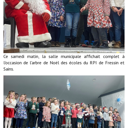
Démarches administratives
Projets et travaux en cours
Fêtes et manifestations
Numéros d'urgence
Ce samedi matin, la salle municipale affichait complet à
Terrains et maisons à vendre
l'occasion de l'arbre de Noël des écoles du RPI de Fressin et
Sains.
VOTRE MAIRIE
Elus et agents
L'équipe municipale
Le personnel municipal
Les moyens financiers