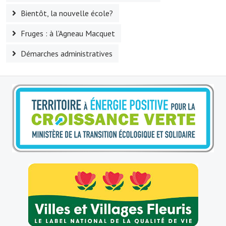
Bientôt, la nouvelle école?
Le sport au foyer rural
Fruges : à l'Agneau Macquet
Les foulées Fressinoises
Démarches administratives
Fêtes et manifestations
Le calendrier annuel
Liste et coordonnées des associations
TOURISME, PATRIMOINE
Fressin, ville d'histoire
L'église
Les panneaux du patrimoine
Le château
Georges Bernanos