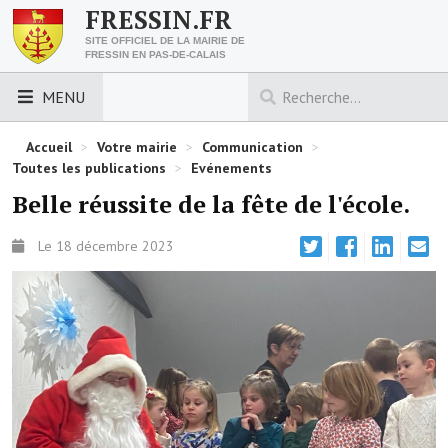
FRESSIN.FR
SITE OFFICIEL DE LA MAIRIE DE
FRESSIN EN PAS-DE-CALAIS
MENU
LES ESSENTIELS
Accueil
>
Votre mairie
>
Communication
>
Toutes les publications
>
Evénements
Découvrez Fressin
Belle réussite de la fête de l'école.
Venir à Fressin
Le 18 décembre 2023
Urbanisme
Nous contacter
Horaires de la mairie
Les foulées fressinoises
ACCÈS RAPIDE