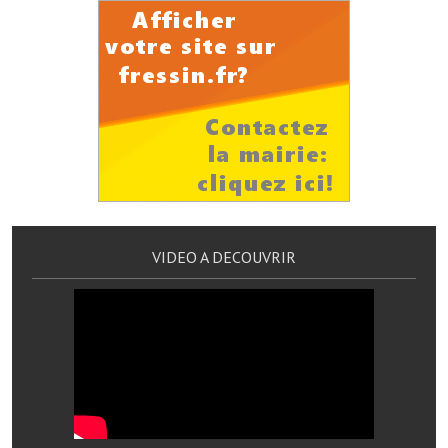
Services publics communaux
Démarches administratives
Urbanisme
Biens à louer
Terrains et maisons à vendre
Etablissements scolaires
VIDEO A DECOUVRIR
Equipements sportifs
Bibliothèque
Commerçants, artisans
Commerces et professions libérales
Exploitants agricoles