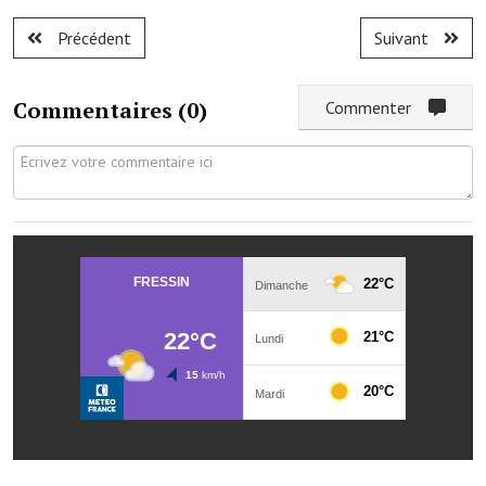
Les réseaux partenaires
Précédent
Suivant
L'association des maires
L'office de tourisme
Commentaires (
0
)
Commenter
Le conseil départemental
VILLE PRATIQUE
Services publics intercommunaux
Affaires scolaires, CCAS
Eaux, assainissement
France services
France Renov
Déchets ménagers, tri sélectif, encombrants