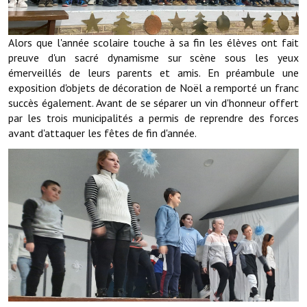
Note de synthèse financière
Rapport d'orientation budgétaire
Alors que l'année scolaire touche à sa fin les élèves ont fait
preuve d'un sacré dynamisme sur scène sous les yeux
Actions et projets
émerveillés de leurs parents et amis. En préambule une
exposition d'objets de décoration de Noël a remporté un franc
Projets et travaux en cours
succès également. Avant de se séparer un vin d'honneur offert
par les trois municipalités a permis de reprendre des forces
Procès verbaux des conseils municipaux
avant d'attaquer les fêtes de fin d'année.
Communication
Le bulletin municipal : Fressinfo & Le Fressinois
Toutes les publications
Le village dans l'intercommunalité
Communauté de communes
Autres groupements