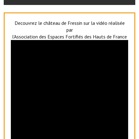
Artisans
Agents immobiliers
Decouvrez le château de Fressin sur la vidéo réalisée
par
Réserver une salle
l'Association des Espaces Fortifiés des Hauts de France
Salle Georges Delépine
Maison des services et des associations fressinoises
VILLE ACTIVE
Village culturel
La société musicale de l'Avenir Fressinois
La troupe théâtrale de l'Avenir Fressinois
Les Amis du Patrimoine
L'association du château