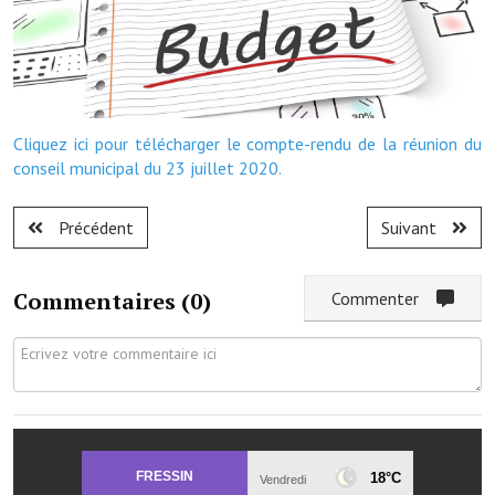
Démarches administratives
Projets et travaux en cours
Fêtes et manifestations
Cliquez ici pour télécharger le compte-rendu de la réunion du
conseil municipal du 23 juillet 2020.
Numéros d'urgence
Terrains et maisons à vendre
Précédent
Suivant
VOTRE MAIRIE
Commentaires (
0
)
Commenter
Elus et agents
L'équipe municipale
Le personnel municipal
Les moyens financiers