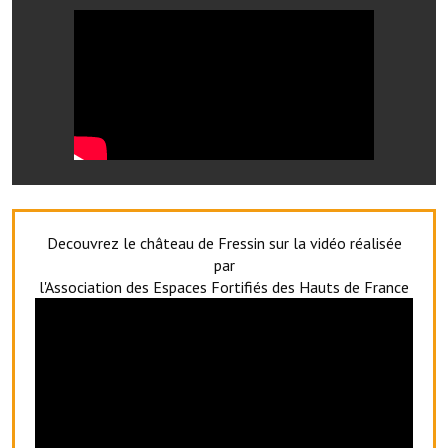
Les réseaux partenaires
L'association des maires
L'office de tourisme
Le conseil départemental
VILLE PRATIQUE
Services publics intercommunaux
Decouvrez le château de Fressin sur la vidéo réalisée
Affaires scolaires, CCAS
par
l'Association des Espaces Fortifiés des Hauts de France
Eaux, assainissement
France services
France Renov
Déchets ménagers, tri sélectif, encombrants