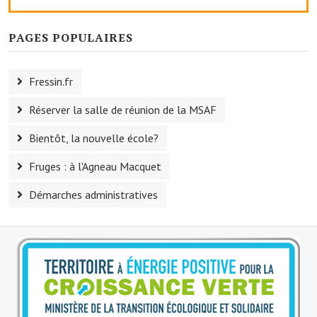
Artisans
PAGES POPULAIRES
Agents immobiliers
Réserver une salle
Fressin.fr
Salle Georges Delépine
Réserver la salle de réunion de la MSAF
Maison des services et des associations fressinoises
Bientôt, la nouvelle école?
VILLE ACTIVE
Fruges : à l'Agneau Macquet
Village culturel
Démarches administratives
La société musicale de l'Avenir Fressinois
La troupe théâtrale de l'Avenir Fressinois
Les Amis du Patrimoine
L'association du château