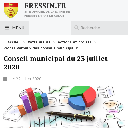
FRESSIN.FR
SITE OFFICIEL DE LA MAIRIE DE
FRESSIN EN PAS-DE-CALAIS
MENU
LES ESSENTIELS
Accueil
>
Votre mairie
>
Actions et projets
>
Procès verbaux des conseils municipaux
Découvrez Fressin
Conseil municipal du 23 juillet
2020
Venir à Fressin
Urbanisme
Le 23 juillet 2020
Nous contacter
Horaires de la mairie
Les foulées fressinoises
ACCÈS RAPIDE