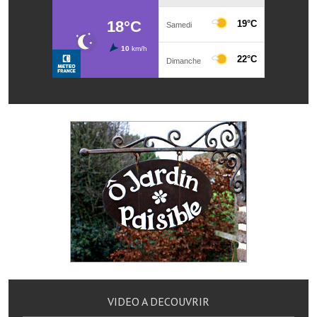
Note de synthèse financière
Rapport d'orientation budgétaire
Actions et projets
Projets et travaux en cours
Procès verbaux des conseils municipaux
Communication
Le bulletin municipal : Fressinfo & Le Fressinois
Toutes les publications
Le village dans l'intercommunalité
Communauté de communes
Autres groupements
VIDEO A DECOUVRIR