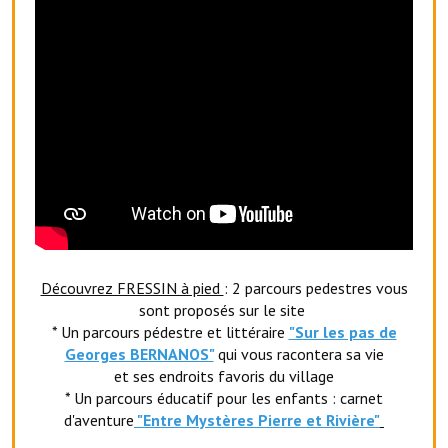
Services publics communaux
Démarches administratives
Urbanisme
Biens à louer
Terrains et maisons à vendre
Etablissements scolaires
Equipements sportifs
Découvrez FRESSIN à pied
: 2 parcours pedestres vous
Bibliothèque
sont proposés sur le site
* Un parcours pédestre et littéraire
"Sur les pas de
Commerçants, artisans
Georges BERNANOS"
qui vous racontera sa vie
et ses endroits favoris du village
Commerces et professions libérales
* Un parcours éducatif pour les enfants : carnet
d'aventure
"Entr
e Mystères Pierre et Rivière"
Exploitants agricoles