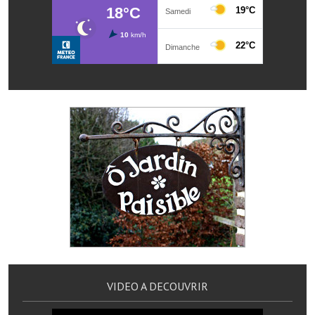
Note de synthèse financière
Rapport d'orientation budgétaire
Actions et projets
Projets et travaux en cours
Procès verbaux des conseils municipaux
Communication
Le bulletin municipal : Fressinfo & Le Fressinois
Toutes les publications
Le village dans l'intercommunalité
Communauté de communes
VIDEO A DECOUVRIR
Autres groupements