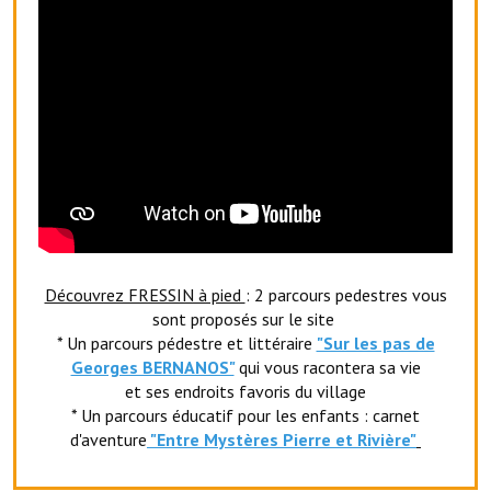
Services publics communaux
Démarches administratives
Urbanisme
Biens à louer
Terrains et maisons à vendre
Etablissements scolaires
Equipements sportifs
Découvrez FRESSIN à pied
: 2 parcours pedestres vous
sont proposés sur le site
Bibliothèque
* Un parcours pédestre et littéraire
"Sur les pas de
Georges BERNANOS"
qui vous racontera sa vie
Commerçants, artisans
et ses endroits favoris du village
* Un parcours éducatif pour les enfants : carnet
Commerces et professions libérales
d'aventure
"Entr
e Mystères Pierre et Rivière"
Exploitants agricoles