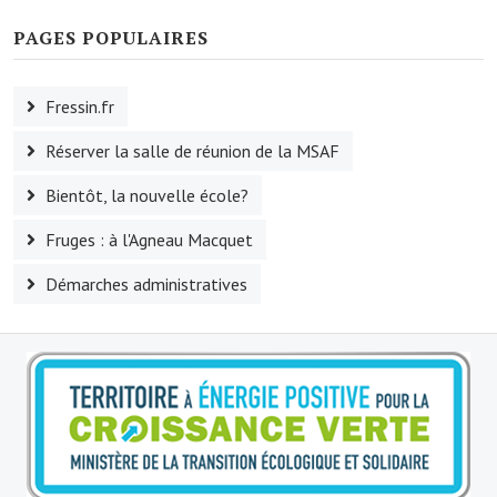
Artisans
PAGES POPULAIRES
Agents immobiliers
Fressin.fr
Réserver une salle
Réserver la salle de réunion de la MSAF
Salle Georges Delépine
Bientôt, la nouvelle école?
Maison des services et des associations fressinoises
Fruges : à l'Agneau Macquet
VILLE ACTIVE
Démarches administratives
Village culturel
La société musicale de l'Avenir Fressinois
La troupe théâtrale de l'Avenir Fressinois
Les Amis du Patrimoine
L'association du château