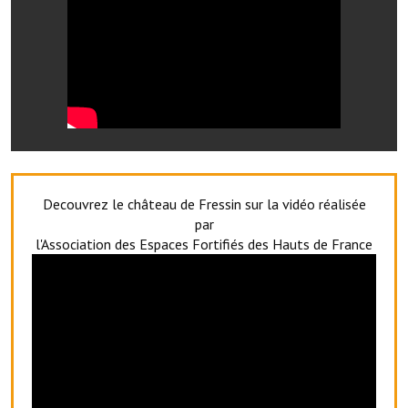
Les réseaux partenaires
L'association des maires
L'office de tourisme
Le conseil départemental
VILLE PRATIQUE
Services publics intercommunaux
Decouvrez le château de Fressin sur la vidéo réalisée
par
Affaires scolaires, CCAS
l'Association des Espaces Fortifiés des Hauts de France
Eaux, assainissement
France services
France Renov
Déchets ménagers, tri sélectif, encombrants