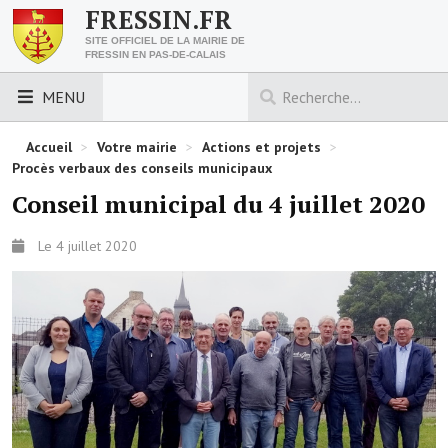
FRESSIN.FR
SITE OFFICIEL DE LA MAIRIE DE
FRESSIN EN PAS-DE-CALAIS
MENU
LES ESSENTIELS
Accueil
>
Votre mairie
>
Actions et projets
>
Procès verbaux des conseils municipaux
Découvrez Fressin
Conseil municipal du 4 juillet 2020
Venir à Fressin
Le 4 juillet 2020
Urbanisme
Nous contacter
Horaires de la mairie
Les foulées fressinoises
ACCÈS RAPIDE